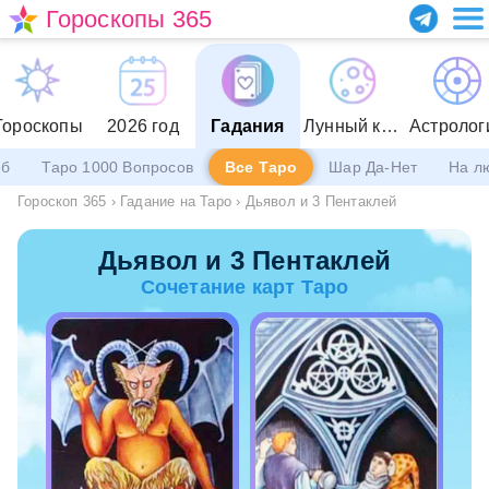
Гороскопы 365
Гороскопы
2026 год
Гадания
Лунный календарь
Астролог
еб
Таро 1000 Вопросов
Все Таро
Шар Да-Нет
На л
Гороскоп 365
›
Гадание на Таро
›
Дьявол и 3 Пентаклей
Дьявол и 3 Пентаклей
Сочетание карт Таро