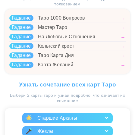
толкованием
Гадание
Таро 1000 Вопросов
→
Гадание
Мастер Таро
→
Гадание
На Любовь и Отношения
→
Гадание
Кельтский крест
→
Гадание
Таро Карта Дня
→
Гадание
Карта Желаний
→
Узнать сочетание всех карт Таро
Выбери 2 карты таро и узнай подробно, что означает их
сочетание
Старшие Арканы
Жезлы