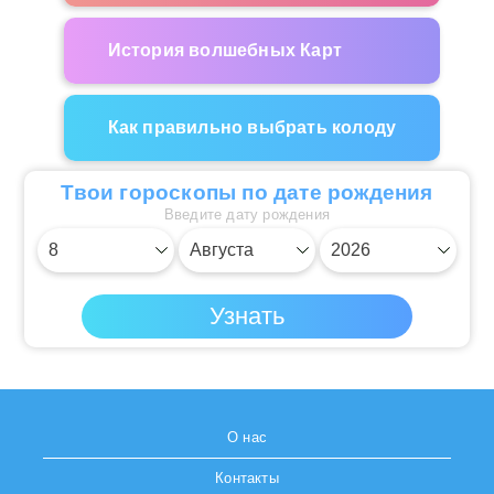
История волшебных Карт
Как правильно выбрать колоду
Твои гороскопы по дате рождения
Введите дату рождения
О нас
Контакты