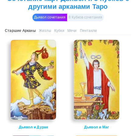
другими арканами Таро
Дьявол сочетания
8 Кубков сочетания
Старшие Арканы
Жезлы
Кубки
Мечи
Пентакли
Дьявол и Дурак
Дьявол и Маг