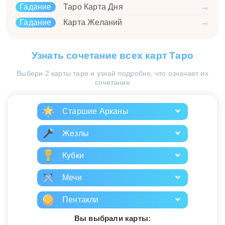
Гадание
Таро Карта Дня
→
Гадание
Карта Желаний
→
Узнать сочетание всех карт Таро
Выбери 2 карты таро и узнай подробно, что означает их
сочетание
Старшие Арканы
Жезлы
Кубки
Мечи
Пентакли
Вы выбрали карты: