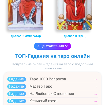
Дьявол и Император
Дьявол и Жрец
еще сочетания
ТОП-Гадания на таро онлайн
Популярные онлайн-гадания на таро с подробным
толкованием
Гадание
Таро 1000 Вопросов
→
Гадание
Мастер Таро
→
Гадание
На Любовь и Отношения
→
Гадание
Кельтский крест
→