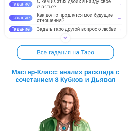
С кем из этих двоих я найду свое
Гадание
→
зависимостями, поиском новых путей в
счастье?
отношениях или желанием оставить позади
Как долго продлятся мои будущие
эмоциональные тяжести.
Гадание
→
отношения?
Гадание
Задать таро другой вопрос о любви
→
20 Нравится
Все гадания на Таро
Мастер-Класс: анализ расклада с
сочетанием 8 Кубков и Дьявол