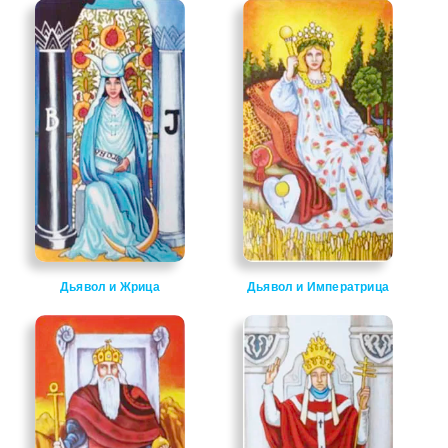
Дьявол и Жрица
Дьявол и Императрица