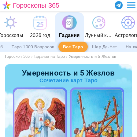
Гороскопы 365
Гороскопы
2026 год
Гадания
Лунный календарь
Астролог
еб
Таро 1000 Вопросов
Все Таро
Шар Да-Нет
На л
Гороскоп 365
›
Гадание на Таро
›
Умеренность и 5 Жезлов
Умеренность и 5 Жезлов
Сочетание карт Таро