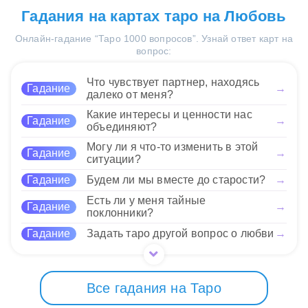
Умеренность обещает
решения. Стоит обратить внимание на нюансы и
В раскладе совет от
Гадания на картах таро на Любовь
29 Нравится
возможность достижения
стараться не поддаваться на конфликты в своих
Умеренности и 5 Жезлов
гармонии, но борьба и
мыслях.
Онлайн-гадание “Таро 1000 вопросов”. Узнай ответ карт на
заключается в том, чтобы
конкуренция (5 Жезлов) могут
вопрос:
оставаться открытым для
создавать препятствия. Результат будет зависеть
диалога даже в самых
29 Нравится
от вашей способности к компромиссу и
напряженных ситуациях. Эти
Что чувствует партнер, находясь
Гадание
→
нахождению баланса между стремлением к
карты призывают не
далеко от меня?
победе и необходимостью сотрудничества.
забывать о внутреннем
Какие интересы и ценности нас
Гадание
→
покое, несмотря на внешние конфликты. Важно
объединяют?
понимать, что борьба не всегда ведется только за
29 Нравится
Могу ли я что-то изменить в этой
победу — иногда нужно просто учиться
Гадание
→
ситуации?
взаимодействовать с окружающими.
Гадание
Будем ли мы вместе до старости?
→
29 Нравится
Есть ли у меня тайные
Гадание
→
поклонники?
Гадание
Задать таро другой вопрос о любви
→
Все гадания на Таро