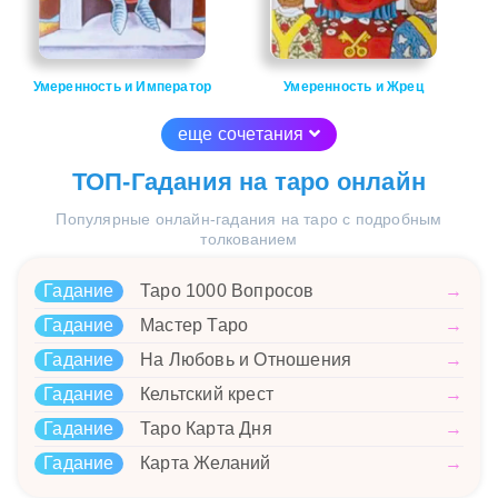
Умеренность и Император
Умеренность и Жрец
еще сочетания
ТОП-Гадания на таро онлайн
Популярные онлайн-гадания на таро с подробным
толкованием
Гадание
Таро 1000 Вопросов
→
Гадание
Мастер Таро
→
Гадание
На Любовь и Отношения
→
Гадание
Кельтский крест
→
Гадание
Таро Карта Дня
→
Гадание
Карта Желаний
→