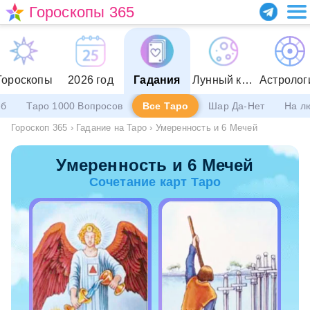
Гороскопы 365
Гороскопы
2026 год
Гадания
Лунный календарь
Астролог
еб
Таро 1000 Вопросов
Все Таро
Шар Да-Нет
На л
Гороскоп 365
›
Гадание на Таро
›
Умеренность и 6 Мечей
Умеренность и 6 Мечей
Сочетание карт Таро