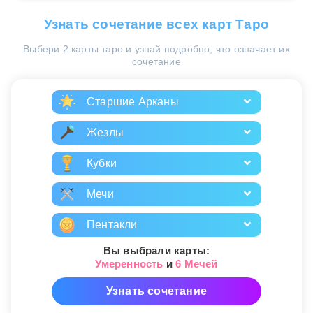
Узнать сочетание всех карт Таро
Выбери 2 карты таро и узнай подробно, что означает их
сочетание
Старшие Арканы
Жезлы
Кубки
Мечи
Пентакли
Вы выбрали карты:
Умеренность
и
6 Мечей
Узнать сочетание