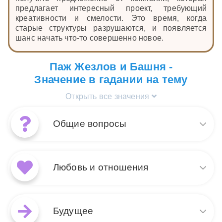
предлагает интересный проект, требующий
креативности и смелости. Это время, когда
старые структуры разрушаются, и появляется
шанс начать что-то совершенно новое.
Паж Жезлов и Башня -
Значение в гадании на тему
Открыть все значения
Общие вопросы
Сочетание карт Таро Башня и
Паж Жезлов в раскладе на
Любовь и отношения
общие вопросы указывает на
внезапные изменения,
которые принесут с собой
В контексте любви и
новые возможности. Башня
отношений сочетание Башни
Будущее
символизирует разрушение
и Пажа Жезлов