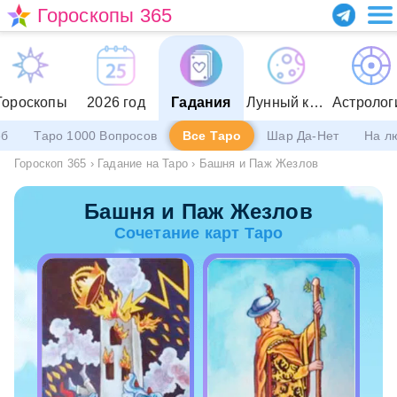
Гороскопы 365
Гороскопы
2026 год
Гадания
Лунный календарь
Астролог
еб
Таро 1000 Вопросов
Все Таро
Шар Да-Нет
На л
Гороскоп 365
›
Гадание на Таро
›
Башня и Паж Жезлов
Башня и Паж Жезлов
Сочетание карт Таро