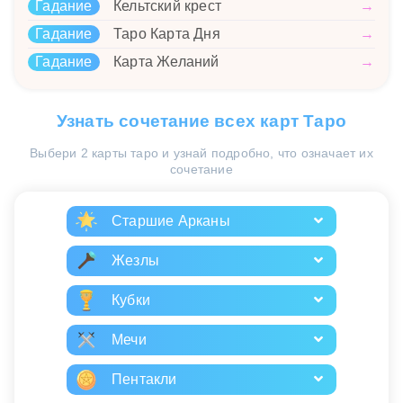
Гадание
Кельтский крест
→
Гадание
Таро Карта Дня
→
Гадание
Карта Желаний
→
Узнать сочетание всех карт Таро
Выбери 2 карты таро и узнай подробно, что означает их
сочетание
Старшие Арканы
Жезлы
Кубки
Мечи
Пентакли