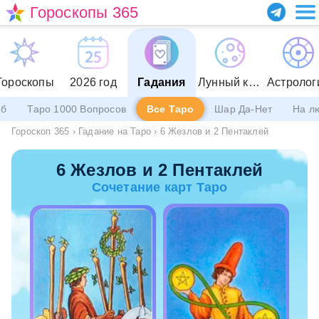
Гороскопы 365
Гороскопы
2026 год
Гадания
Лунный календарь
Астролог
еб
Таро 1000 Вопросов
Все Таро
Шар Да-Нет
На л
Гороскоп 365
›
Гадание на Таро
›
6 Жезлов и 2 Пентаклей
6 Жезлов и 2 Пентаклей
Сочетание карт Таро