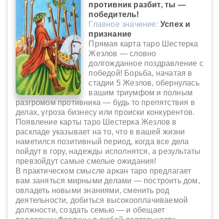
противник разбит, ты —
победитель!
Главное значение:
Успех и
признание
Прямая карта таро Шестерка
Жезлов — словно
долгожданное поздравление с
победой! Борьба, начатая в
стадии 5 Жезлов, обернулась
вашим триумфом и полным
разгромом противника — будь то препятствия в
делах, угроза бизнесу или происки конкурентов.
Появление карты таро Шестерка Жезлов в
раскладе указывает на то, что в вашей жизни
наметился позитивный период, когда все дела
пойдут в гору, надежды исполнятся, а результаты
превзойдут самые смелые ожидания!
В практическом смысле аркан таро предлагает
вам заняться мирными делами — построить дом,
овладеть новыми знаниями, сменить род
деятельности, добиться высокооплачиваемой
должности, создать семью — и обещает