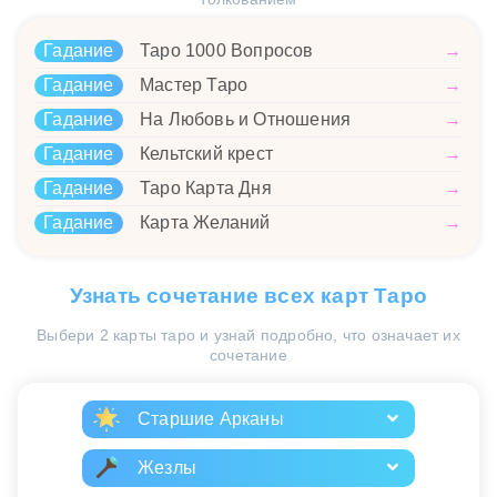
Гадание
Таро 1000 Вопросов
→
Гадание
Мастер Таро
→
Гадание
На Любовь и Отношения
→
Гадание
Кельтский крест
→
Гадание
Таро Карта Дня
→
Гадание
Карта Желаний
→
Узнать сочетание всех карт Таро
Выбери 2 карты таро и узнай подробно, что означает их
сочетание
Старшие Арканы
Жезлы