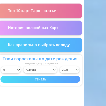
Топ 10 карт Таро - статьи
История волшебных Карт
Как правильно выбрать колоду
Твои гороскопы по дате рождения
Введите дату рождения