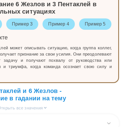
ние 6 Жезлов и 3 Пентаклей в
альных ситуациях
Пример 3
Пример 4
Пример 5
кте
лей может описывать ситуацию, когда группа коллег,
олучает признание за свои усилия. Они преодолевают
т задачу и получают похвалу от руководства или
и и триумфа, когда команда осознает свою силу и
таклей и 6 Жезлов -
ие в гадании на тему
Открыть все значения