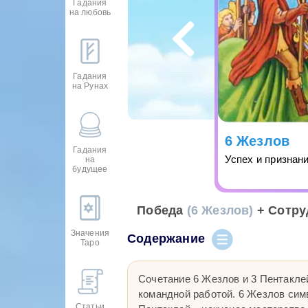
Гадания
на любовь
Гадания
на Рунах
6 Жезлов
Гадания
Успех и признан
на
будущее
Победа
(6 Жезлов)
+ Сотру
Значения
Содержание
Таро
Сочетание 6 Жезлов и 3 Пентакле
командной работой. 6 Жезлов сим
Статьи