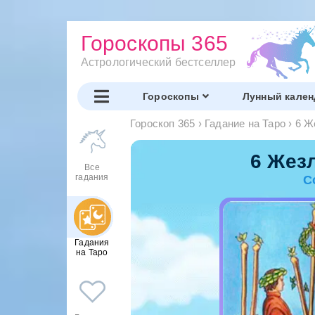
Гороскопы 365
Астрологический бестселлер
Гороскопы
Лунный кален
Гороскоп 365
›
Гадание на Таро
›
6 Ж
6 Жез
Все
гадания
С
Гадания
на Таро