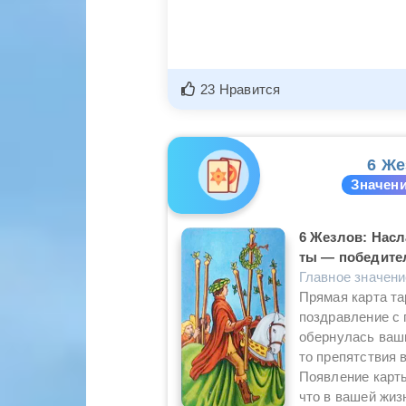
23 Нравится
6 Же
Значени
6 Жезлов: Насл
ты — победите
Главное значен
Прямая карта т
поздравление с 
обернулась ваш
то препятствия 
Появление карты
что в вашей жиз