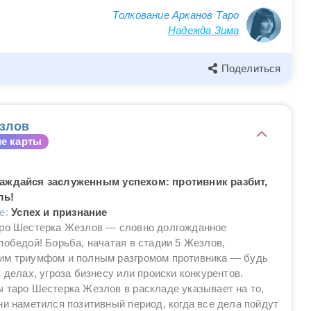
Толкование Арканов Таро
Надежда Зима
Поделиться
злов
е карты
аждайся заслуженным успехом: противник разбит,
ль!
ие:
Успех и признание
аро Шестерка Жезлов — словно долгожданное
победой! Борьба, начатая в стадии 5 Жезлов,
им триумфом и полным разгромом противника — будь
в делах, угроза бизнесу или происки конкурентов.
 таро Шестерка Жезлов в раскладе указывает на то,
ни наметился позитивный период, когда все дела пойдут