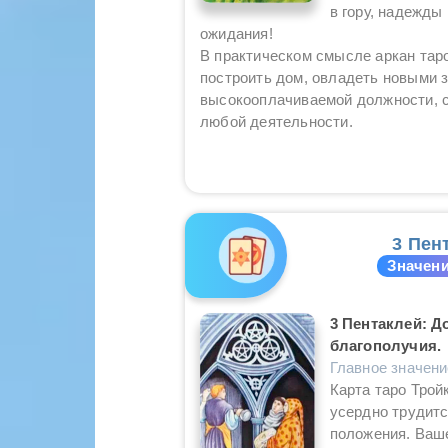
в гору, надежды
ожидания!
В практическом смысле аркан тар
построить дом, овладеть новыми 
высокооплачиваемой должности, 
любой деятельности.
3 Пен
Значени
3 Пентаклей: Д
благополучия.
Главное значен
Карта таро Трой
усердно трудитс
положения. Ваше