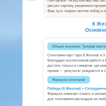
Пентаклей – искусное мастерство
рисуют картину уверенного прогре
Ваш путь озарен светом побед и 
6 Же
Основно
Общее значение: Триумф масте
Сочетание карт таро 6 Жезлов и 3
благодаря коллективной работе и 
достичь только в синергии, где к
героям — результат рождается в 
Формула сочетания
Победа (6 Жезлов) + Сотрудниче
Формула помогает понять и запомн
для толкования раскладов на люб