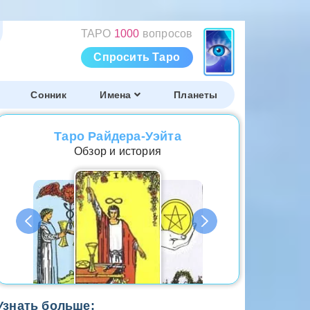
ТАРО
1000
вопросов
Спросить Таро
Сонник
Имена
Планеты
Таро Райдера-Уэйта
Обзор и история
Узнать больше: