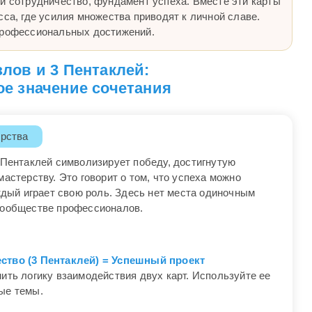
 и сотрудничество, фундамент успеха. Вместе эти карты
сса, где усилия множества приводят к личной славе.
профессиональных достижений.
злов и 3 Пентаклей:
е значение сочетания
рства
 Пентаклей символизирует победу, достигнутую
мастерству. Это говорит о том, что успеха можно
аждый играет свою роль. Здесь нет места одиночным
сообществе профессионалов.
ство (3 Пентаклей) = Успешный проект
ить логику взаимодействия двух карт. Используйте ее
ые темы.