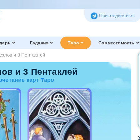
Присоединяйся!
дарь
Гадания
Таро
Совместимость
езлов и 3 Пентаклей
Таро Тота
Обзор и история
лов и 3 Пентаклей
очетание карт Таро