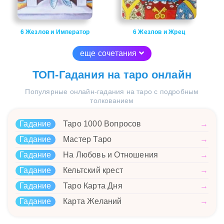
6 Жезлов и Император
6 Жезлов и Жрец
еще сочетания
ТОП-Гадания на таро онлайн
Популярные онлайн-гадания на таро с подробным
толкованием
Гадание
Таро 1000 Вопросов
→
Гадание
Мастер Таро
→
Гадание
На Любовь и Отношения
→
Гадание
Кельтский крест
→
Гадание
Таро Карта Дня
→
Гадание
Карта Желаний
→