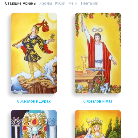
Старшие Арканы
Жезлы
Кубки
Мечи
Пентакли
6 Жезлов и Дурак
6 Жезлов и Маг