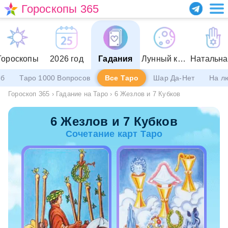
Гороскопы 365
Гороскопы
2026 год
Гадания
Лунный календарь
еб
Таро 1000 Вопросов
Все Таро
Шар Да-Нет
На л
Гороскоп 365
›
Гадание на Таро
›
6 Жезлов и 7 Кубков
6 Жезлов и 7 Кубков
Сочетание карт Таро