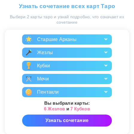
Узнать сочетание всех карт Таро
Выбери 2 карты таро и узнай подробно, что означает их
сочетание
Старшие Арканы
Жезлы
Кубки
Мечи
Пентакли
Вы выбрали карты:
6 Жезлов
и
7 Кубков
Узнать сочетание