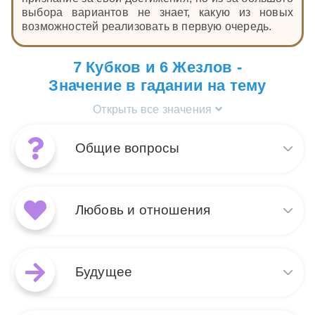
выбора вариантов не знает, какую из новых
возможностей реализовать в первую очередь.
7 Кубков и 6 Жезлов -
Значение в гадании на тему
Открыть все значения
Общие вопросы
Сочетание 6 Жезлов и 7
Кубков в раскладе на общие
Любовь и отношения
вопросы символизирует
момент победы и триумфа,
который, однако,
Когда в любовных раскладах
сопровождается множеством
появляются 6 Жезлов и 7
Будущее
вариантов и возможных
Кубков, это говорит о том, что
путей. Эти карты говорят о
вы достигли значительного
том, что вы находитесь на пике успеха, но перед
успеха в отношениях или
Если речь идет о будущем,