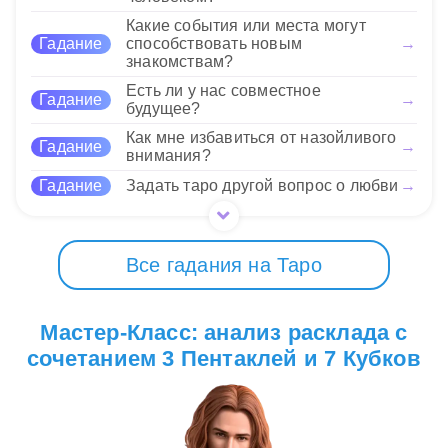
не терять из виду реальность, даже когда хочется
16 Нравится
Какие события или места могут
мечтать. Эти карты также могут говорить о том,
Гадание
способствовать новым
→
что вам нужно прояснить свои желания и
знакомствам?
сосредоточиться на том, что действительно имеет
значение в вашей жизни.
Есть ли у нас совместное
Гадание
→
будущее?
Как мне избавиться от назойливого
16 Нравится
Гадание
→
внимания?
Гадание
Задать таро другой вопрос о любви
→
Все гадания на Таро
Мастер-Класс: анализ расклада с
сочетанием 3 Пентаклей и 7 Кубков