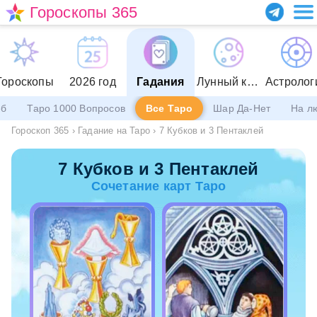
Гороскопы 365
Гороскопы
2026 год
Гадания
Лунный календарь
Астролог
еб
Таро 1000 Вопросов
Все Таро
Шар Да-Нет
На л
Гороскоп 365
›
Гадание на Таро
›
7 Кубков и 3 Пентаклей
7 Кубков и 3 Пентаклей
Сочетание карт Таро