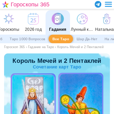
Гороскопы 365
Гороскопы
2026 год
Гадания
Лунный календарь
еб
Таро 1000 Вопросов
Все Таро
Шар Да-Нет
На л
Гороскоп 365
›
Гадание на Таро
›
Король Мечей и 2 Пентаклей
Король Мечей и 2 Пентаклей
Сочетание карт Таро