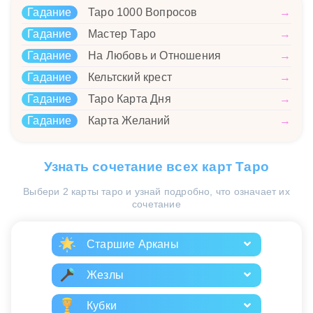
Гадание
Таро 1000 Вопросов
→
Гадание
Мастер Таро
→
Гадание
На Любовь и Отношения
→
Гадание
Кельтский крест
→
Гадание
Таро Карта Дня
→
Гадание
Карта Желаний
→
Узнать сочетание всех карт Таро
Выбери 2 карты таро и узнай подробно, что означает их
сочетание
Старшие Арканы
Жезлы
Кубки