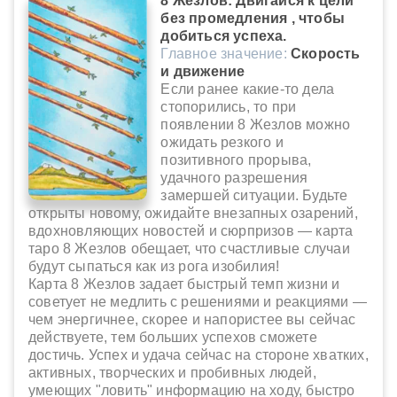
8 Жезлов: Двигайся к цели
без промедления , чтобы
добиться успеха.
Главное значение:
Скорость
и движение
Если ранее какие-то дела
стопорились, то при
появлении 8 Жезлов можно
ожидать резкого и
позитивного прорыва,
удачного разрешения
замершей ситуации. Будьте
открыты новому, ожидайте внезапных озарений,
вдохновляющих новостей и сюрпризов — карта
таро 8 Жезлов обещает, что счастливые случаи
будут сыпаться как из рога изобилия!
Карта 8 Жезлов задает быстрый темп жизни и
советует не медлить с решениями и реакциями —
чем энергичнее, скорее и напористее вы сейчас
действуете, тем больших успехов сможете
достичь. Успех и удача сейчас на стороне хватких,
активных, творческих и пробивных людей,
умеющих "ловить" информацию на ходу, быстро