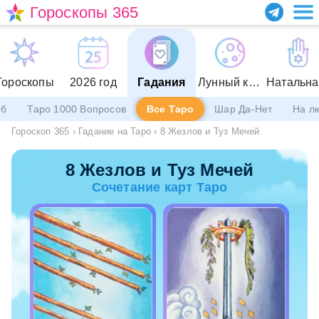
Гороскопы 365
Гороскопы
2026 год
Гадания
Лунный календарь
еб
Таро 1000 Вопросов
Все Таро
Шар Да-Нет
На л
Гороскоп 365
›
Гадание на Таро
›
8 Жезлов и Туз Мечей
8 Жезлов и Туз Мечей
Сочетание карт Таро