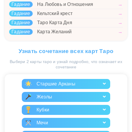
Гадание
На Любовь и Отношения
→
Гадание
Кельтский крест
→
Гадание
Таро Карта Дня
→
Гадание
Карта Желаний
→
Узнать сочетание всех карт Таро
Выбери 2 карты таро и узнай подробно, что означает их
сочетание
Старшие Арканы
Жезлы
Кубки
Мечи