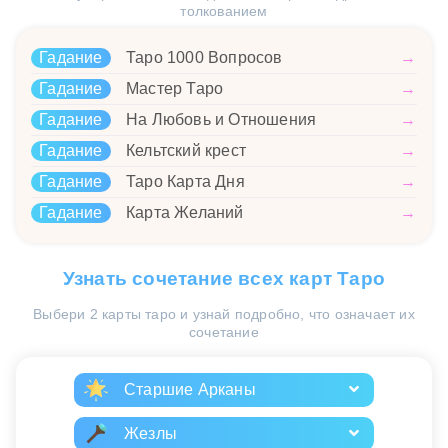
толкованием
Гадание
Таро 1000 Вопросов
→
Гадание
Мастер Таро
→
Гадание
На Любовь и Отношения
→
Гадание
Кельтский крест
→
Гадание
Таро Карта Дня
→
Гадание
Карта Желаний
→
Узнать сочетание всех карт Таро
Выбери 2 карты таро и узнай подробно, что означает их
сочетание
Старшие Арканы
Жезлы