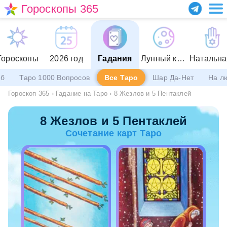
Гороскопы 365
Гороскопы
2026 год
Гадания
Лунный календарь
еб
Таро 1000 Вопросов
Все Таро
Шар Да-Нет
На л
Гороскоп 365
›
Гадание на Таро
›
8 Жезлов и 5 Пентаклей
8 Жезлов и 5 Пентаклей
Сочетание карт Таро