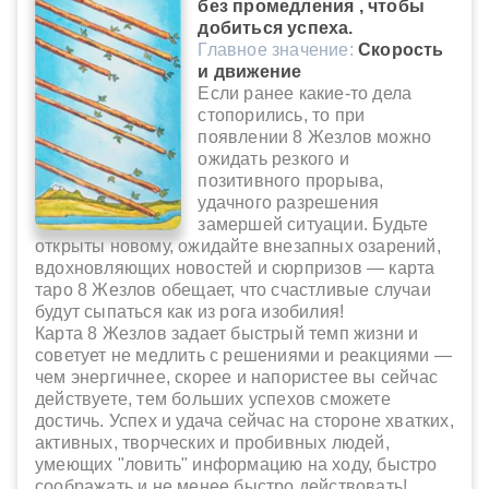
без промедления , чтобы
добиться успеха.
Главное значение:
Скорость
и движение
Если ранее какие-то дела
стопорились, то при
появлении 8 Жезлов можно
ожидать резкого и
позитивного прорыва,
удачного разрешения
замершей ситуации. Будьте
открыты новому, ожидайте внезапных озарений,
вдохновляющих новостей и сюрпризов — карта
таро 8 Жезлов обещает, что счастливые случаи
будут сыпаться как из рога изобилия!
Карта 8 Жезлов задает быстрый темп жизни и
советует не медлить с решениями и реакциями —
чем энергичнее, скорее и напористее вы сейчас
действуете, тем больших успехов сможете
достичь. Успех и удача сейчас на стороне хватких,
активных, творческих и пробивных людей,
умеющих "ловить" информацию на ходу, быстро
соображать и не менее быстро действовать!