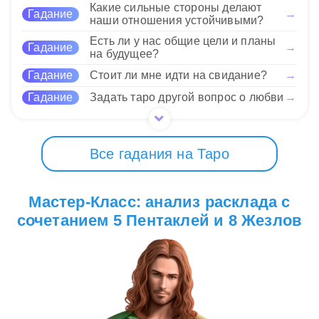
Какие сильные стороны делают
обдумывание каждого шага поможет избежать
14 Нравится
Гадание
→
наши отношения устойчивыми?
нежелательных последствий.
Есть ли у нас общие цели и планы
Гадание
→
на будущее?
14 Нравится
Гадание
Стоит ли мне идти на свидание?
→
Гадание
Задать таро другой вопрос о любви
→
Все гадания на Таро
Мастер-Класс: анализ расклада с
сочетанием 5 Пентаклей и 8 Жезлов