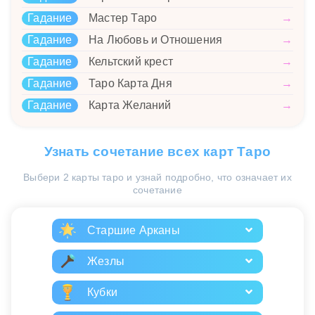
Гадание
Мастер Таро
→
Гадание
На Любовь и Отношения
→
Гадание
Кельтский крест
→
Гадание
Таро Карта Дня
→
Гадание
Карта Желаний
→
Узнать сочетание всех карт Таро
Выбери 2 карты таро и узнай подробно, что означает их
сочетание
Старшие Арканы
Жезлы
Кубки