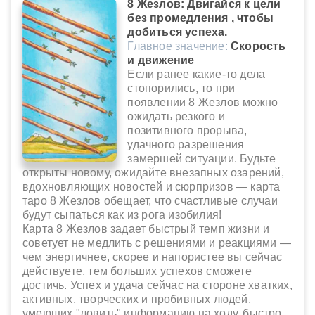
8 Жезлов: Двигайся к цели
без промедления , чтобы
добиться успеха.
Главное значение:
Скорость
и движение
Если ранее какие-то дела
стопорились, то при
появлении 8 Жезлов можно
ожидать резкого и
позитивного прорыва,
удачного разрешения
замершей ситуации. Будьте
открыты новому, ожидайте внезапных озарений,
вдохновляющих новостей и сюрпризов — карта
таро 8 Жезлов обещает, что счастливые случаи
будут сыпаться как из рога изобилия!
Карта 8 Жезлов задает быстрый темп жизни и
советует не медлить с решениями и реакциями —
чем энергичнее, скорее и напористее вы сейчас
действуете, тем больших успехов сможете
достичь. Успех и удача сейчас на стороне хватких,
активных, творческих и пробивных людей,
умеющих "ловить" информацию на ходу, быстро