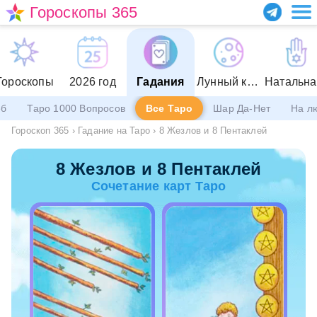
Гороскопы 365
Гороскопы
2026 год
Гадания
Лунный календарь
еб
Таро 1000 Вопросов
Все Таро
Шар Да-Нет
На л
Гороскоп 365
›
Гадание на Таро
›
8 Жезлов и 8 Пентаклей
8 Жезлов и 8 Пентаклей
Сочетание карт Таро