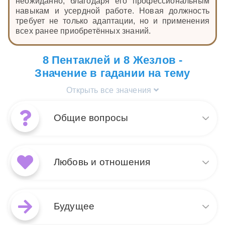
неожиданно, благодаря его профессиональным
навыкам и усердной работе. Новая должность
требует не только адаптации, но и применения
всех ранее приобретённых знаний.
8 Пентаклей и 8 Жезлов -
Значение в гадании на тему
Открыть все значения
Общие вопросы
Сочетание карт Таро 8
Жезлов и 8 Пентаклей в
Любовь и отношения
раскладе на общие вопросы
указывает на стремительное
развитие событий и важность
Когда в раскладе на любовь и
усердной работы. 8 Жезлов
отношения выпадают 8
Будущее
символизирует быстрые
Жезлов и 8 Пентаклей, это
изменения и энергичное
обещает бурное развитие