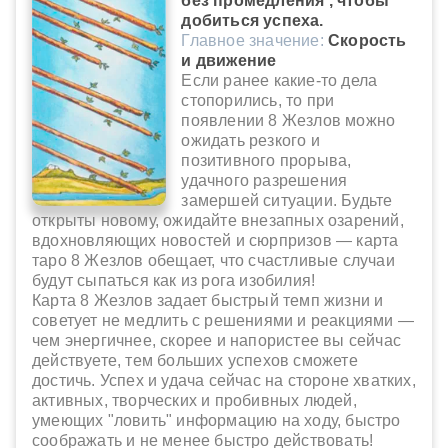
без промедления , чтобы
добиться успеха.
Главное значение:
Скорость
и движение
Если ранее какие-то дела
стопорились, то при
появлении 8 Жезлов можно
ожидать резкого и
позитивного прорыва,
удачного разрешения
замершей ситуации. Будьте
открыты новому, ожидайте внезапных озарений,
вдохновляющих новостей и сюрпризов — карта
таро 8 Жезлов обещает, что счастливые случаи
будут сыпаться как из рога изобилия!
Карта 8 Жезлов задает быстрый темп жизни и
советует не медлить с решениями и реакциями —
чем энергичнее, скорее и напористее вы сейчас
действуете, тем больших успехов сможете
достичь. Успех и удача сейчас на стороне хватких,
активных, творческих и пробивных людей,
умеющих "ловить" информацию на ходу, быстро
соображать и не менее быстро действовать!