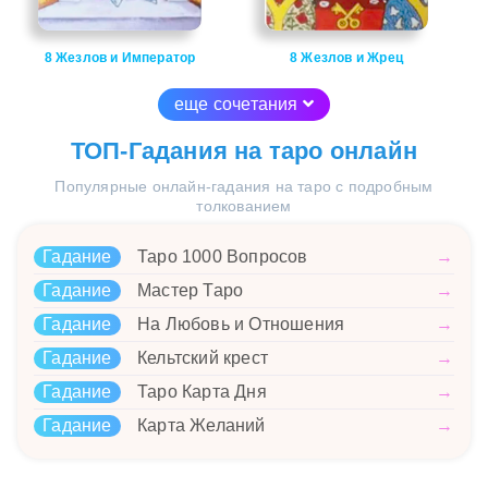
8 Жезлов и Император
8 Жезлов и Жрец
еще сочетания
ТОП-Гадания на таро онлайн
Популярные онлайн-гадания на таро с подробным
толкованием
Гадание
Таро 1000 Вопросов
→
Гадание
Мастер Таро
→
Гадание
На Любовь и Отношения
→
Гадание
Кельтский крест
→
Гадание
Таро Карта Дня
→
Гадание
Карта Желаний
→