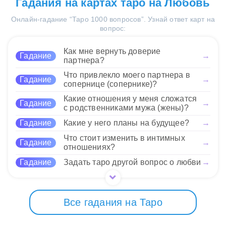
Гадания на картах таро на Любовь
19 Нравится
переменам с влиянием
мечтами. Ваше желание двигаться вперёд будет
сочетание 8 Жезлов и 6
прошлого. Ожидайте
поддержано старыми радостями.
Онлайн-гадание “Таро 1000 вопросов”. Узнай ответ карт на
Кубков предлагает вам
позитивного развития
вопрос:
действовать быстро и
событий, которые будут насыщены ностальгией и
уверенно, не забывая о
19 Нравится
радостью. Это время для создания новых
своих корнях и том, что
Как мне вернуть доверие
Гадание
→
воспоминаний на основе старых ценностей и
приносило вам радость в
партнера?
уроков жизни.
прошлом. Это напоминание о
Что привлекло моего партнера в
Гадание
→
важности гармонии между движением вперёд и
сопернице (сопернике)?
уважением к своим переживаниям. Вы можете
19 Нравится
Какие отношения у меня сложатся
черпать вдохновение из былых дней, чтобы
Гадание
→
с родственниками мужа (жены)?
смело строить своё будущее.
Гадание
Какие у него планы на будущее?
→
19 Нравится
Что стоит изменить в интимных
Гадание
→
отношениях?
Гадание
Задать таро другой вопрос о любви
→
Все гадания на Таро