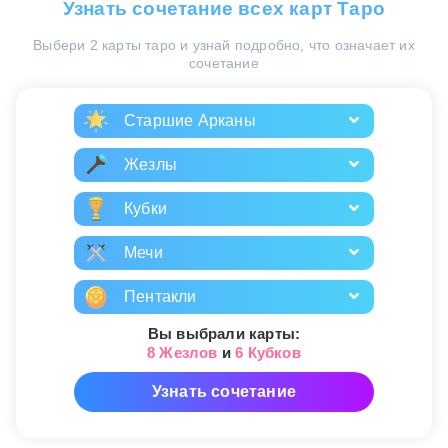
Узнать сочетание всех карт Таро
Выбери 2 карты таро и узнай подробно, что означает их
сочетание
Старшие Арканы
Жезлы
Кубки
Мечи
Пентакли
Вы выбрали карты:
8 Жезлов
и
6 Кубков
Узнать сочетание