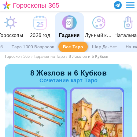
Гороскопы 365
Гороскопы
2026 год
Гадания
Лунный календарь
еб
Таро 1000 Вопросов
Все Таро
Шар Да-Нет
На л
Гороскоп 365
›
Гадание на Таро
›
8 Жезлов и 6 Кубков
8 Жезлов и 6 Кубков
Сочетание карт Таро