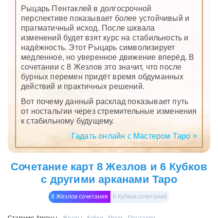
Рыцарь Пентаклей в долгосрочной
перспективе показывает более устойчивый и
прагматичный исход. После шквала
изменений будет взят курс на стабильность и
надёжность. Этот Рыцарь символизирует
медленное, но уверенное движение вперёд. В
сочетании с 8 Жезлов это значит, что после
бурных перемен придёт время обдуманных
действий и практичных решений.
Вот почему данный расклад показывает путь
от ностальгии через стремительные изменения
к стабильному будущему.
Гадать онлайн с Мастером Таро >
Сочетание карт 8 Жезлов и 6 Кубков
с другими арканами Таро
8 Жезлов сочетания
6 Кубков сочетания
Старшие Арканы
Жезлы
Кубки
Мечи
Пентакли