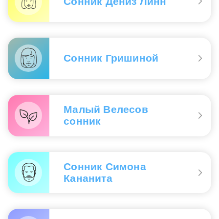
Сонник Дениз Линн
Сонник Гришиной
Малый Велесов
сонник
Сонник Симона
Кананита