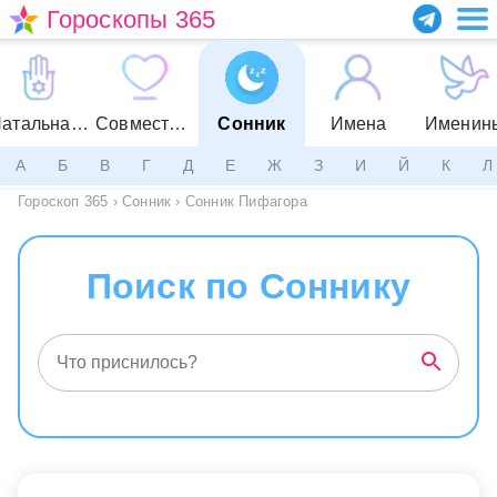
Гороскопы 365
Натальная карта
Совместимость
Сонник
Имена
Именин
А
Б
В
Г
Д
Е
Ж
З
И
Й
К
Л
Гороскоп 365
›
Сонник
›
Сонник Пифагора
Поиск по Соннику