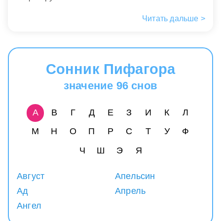
Читать дальше >
Сонник Пифагора
значение 96 снов
А
В
Г
Д
Е
З
И
К
Л
М
Н
О
П
Р
С
Т
У
Ф
Ч
Ш
Э
Я
Август
Апельсин
Ад
Апрель
Ангел