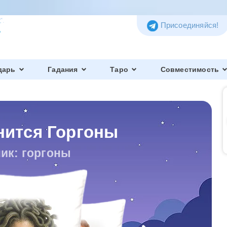
Присоединяйся!
дарь
Гадания
Таро
Совместимость
нится Горгоны
ик: горгоны