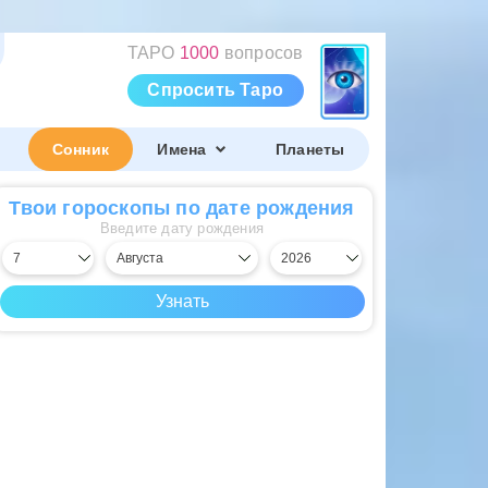
ТАРО
1000
вопросов
Спросить Таро
Сонник
Имена
Планеты
Твои гороскопы по дате рождения
Введите дату рождения