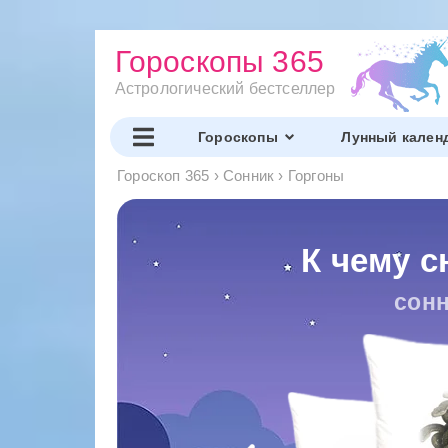
Гороскопы 365
Астрологический бестселлер
Гороскопы
Лунный кален
Гороскоп 365
›
Сонник
›
Горгоны
К чему с
сонн