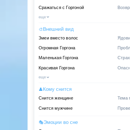
Сражаться с Горгоной
Возвр
еще
Внешний вид
🎨
Змеи вместо волос
Ядови
Огромная Горгона
Пробл
Маленькая Горгона
Страх
Красивая Горгона
Опасн
еще
Кому снится
👤
Снится женщине
Тема 
Снится мужчине
Прове
Эмоции во сне
🎭