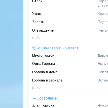
Страх
Парал
уязви
Ужас
Крити
Злость
Подав
Отвращение
Непри
еще
Количество и контекст
🔢
Много Горгон
Давле
Одна Горгона
Есть 
Горгона в доме
Напря
Горгона в зеркале
Встре
еще
Состояние
🌤
Злая Горгона
Чужой