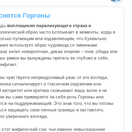
 снятся Горгоны
редь
воплощение парализующего страха и
ологический образ часто всплывает в моменты, когда в
только пугающим или подавляющим, что буквально
ание использует образ чудовища со змеиными
вас кипит невероятная, дикая энергия – гнев, обида или
ых рамок вы вынуждены прятать ее глубоко в себе,
онфликт.
вы чувствуете непреодолимый ужас от его взгляда,
ихика сигнализирует о токсичном окружении или
й авторитет или критика сковывают вашу волю и не
ии вы сами примеряете на себя роль Горгоны или
ся на поддерживающий. Это знак того, что вы готовы
ться защищать свои личные границы и заставлять
го уверенного взгляда.
и этот мифический сон: чья именно невысказанная