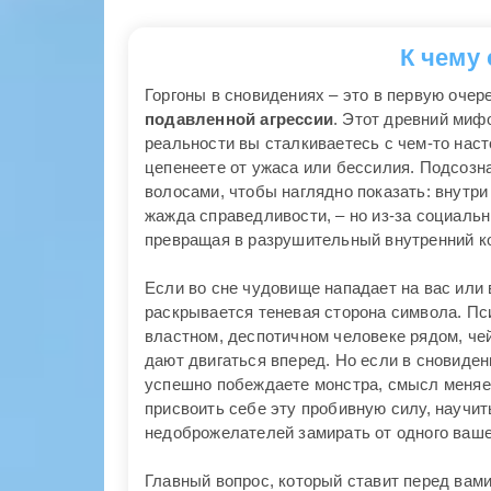
К чему
Горгоны в сновидениях – это в первую оче
подавленной агрессии
. Этот древний миф
реальности вы сталкиваетесь с чем-то нас
цепенеете от ужаса или бессилия. Подсозн
волосами, чтобы наглядно показать: внутри 
жажда справедливости, – но из-за социальн
превращая в разрушительный внутренний к
Если во сне чудовище нападает на вас или 
раскрывается теневая сторона символа. Пс
властном, деспотичном человеке рядом, че
дают двигаться вперед. Но если в сновиден
успешно побеждаете монстра, смысл меняет
присвоить себе эту пробивную силу, научи
недоброжелателей замирать от одного ваше
Главный вопрос, который ставит перед вам