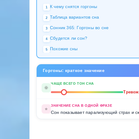
К чему снятся горгоны
1
Таблица вариантов сна
2
Сонник 365: Горгоны во сне
3
Сбудется ли сон?
4
Похожие сны
5
Горгоны: краткое значение
ЧАЩЕ ВСЕГО ТОН СНА
🌞
Трево
ЗНАЧЕНИЕ СНА В ОДНОЙ ФРАЗЕ
⭐
Сон показывает парализующий страх и с