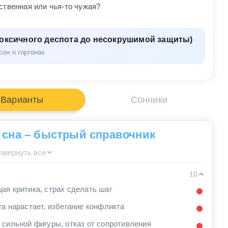
ственная или чья-то чужая?
токсичного деспота до несокрушимой защиты)
сон о горгонах
Варианты
Сонники
 сна – быстрый справочник
звернуть все
10
ая критика, страх сделать шаг
га нарастает, избегание конфликта
 сильной фигуры, отказ от сопротивления