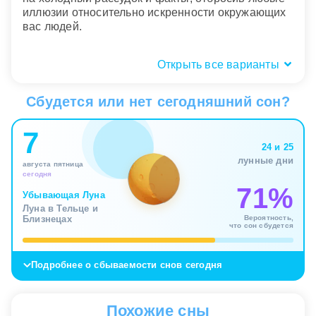
иллюзии относительно искренности окружающих
вас людей.
Открыть все варианты
Состояние рептилии: мертвая,
больная или свернувшаяся
Сбудется или нет сегодняшний сон?
кольцом
7
Внутреннее состояние символа показывает
24 и 25
степень активности назревающего кризиса. Если
лунные дни
августа пятница
вы видите, как змея свернулась тугим кольцом и
сегодня
замерла, это признак максимальной
71%
Убывающая Луна
концентрации энергии. Опасность еще не
Луна в Тельце и
проявила себя открыто, но ситуация напряжена
Вероятность,
Близнецах
что сон сбудется
до предела. Ваша интуиция подсказывает, что
любой неосторожный шаг может спровоцировать
внезапный и весьма болезненный бросок со
Подробнее о сбываемости снов сегодня
стороны оппонента.
Напротив, обнаружить во сне мертвую или
Похожие сны
тяжело больную рептилию – благоприятный знак