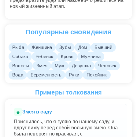
предотвратить удар или наконец-то решиться на
новый жизненный этап.
Популярные сновидения
Рыба
Женщина
Зубы
Дом
Бывший
Собака
Ребенок
Кровь
Мужчина
Волосы
Змея
Муж
Девушка
Человек
Вода
Беременность
Руки
Покойник
Примеры толкования
Змея в саду
Приснилось, что я гуляю по нашему саду, и
вдруг вижу перед собой большую змею. Она
была невероятно красивая, с