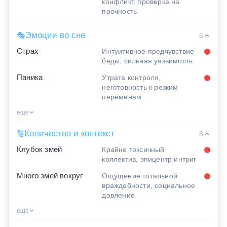
конфликт, проверка на
прочность
Эмоции во сне
🎭
5
Страх
Интуитивное предчувствие
беды, сильная уязвимость
Паника
Утрата контроля,
неготовность к резким
переменам
еще
Количество и контекст
🔢
8
Клубок змей
Крайне токсичный
коллектив, эпицентр интриг
Много змей вокруг
Ощущение тотальной
враждебности, социальное
давление
еще