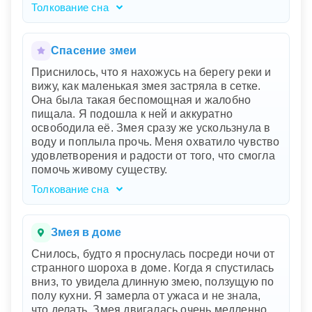
Толкование сна
Ваш сон о подземелье, наполненном змеями,
словно загадка, закрученная в клубок. Змеи
могут символизировать скрытые страхи и
Спасение змеи
внутренние конфликты, которые переплелись
Приснилось, что я нахожусь на берегу реки и
в вашем подсознании. Подземелье
вижу, как маленькая змея застряла в сетке.
олицетворяет ощущение изоляции или
Она была такая беспомощная и жалобно
застревания в трудной ситуации. Когда змеи
пищала. Я подошла к ней и аккуратно
шипят и преграждают вам путь, это может
освободила её. Змея сразу же ускользнула в
быть отражением тревог и препятствий,
воду и поплыла прочь. Меня охватило чувство
которые кажутся неодолимыми. Укус змеи и
удовлетворения и радости от того, что смогла
боль, которую вы почувствовали, указывают
помочь живому существу.
на глубоко укоренившиеся страхи или раны,
которые нужно исцелить.
Толкование сна
Ваш сон наполнен глубокой символикой
заботы и помощи. Река представляет течение
вашей жизни, а маленькая змея
Змея в доме
символизирует незначительные, но значимые
Снилось, будто я проснулась посреди ночи от
проблемы или чувства, которые оказались в
странного шороха в доме. Когда я спустилась
затруднительном положении. Ваша
вниз, то увидела длинную змею, ползущую по
решимость освободить змею отражает вашу
полу кухни. Я замерла от ужаса и не знала,
естественную склонность помогать и
что делать. Змея двигалась очень медленно,