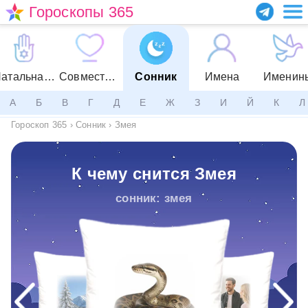
Гороскопы 365
Натальная карта
Совместимость
Сонник
Имена
Именин
А
Б
В
Г
Д
Е
Ж
З
И
Й
К
Л
Гороскоп 365
›
Сонник
›
Змея
К чему снится Змея
сонник: змея