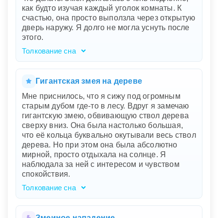
защищать тех, кто нуждается в помощи, даже
как будто изучая каждый уголок комнаты. К
если это кажется мелочью. Чувство
счастью, она просто выползла через открытую
удовлетворения и радости после
дверь наружу. Я долго не могла уснуть после
освобождения змеи говорит о том, что для вас
этого.
важно видеть результаты своих добрых дел и
получать от этого эмоциональное
Толкование сна
удовлетворение.
Ваш сон отражает внутренние страхи и
тревоги, которые словно тихо проникают в
вашу жизнь, пока вы пытаетесь отдыхать.
Гигантская змея на дереве
Шорох в ночи и вид змеи — символы
Мне приснилось, что я сижу под огромным
неведомых или подавленных эмоций и
старым дубом где-то в лесу. Вдруг я замечаю
проблем, которые вы, возможно, избегаете
гигантскую змею, обвивающую ствол дерева
или недооцениваете. Змея на кухне — месте,
сверху вниз. Она была настолько большая,
где создается пища для тела и души — может
что её кольца буквально окутывали весь ствол
говорить о том, что вы столкнулись с чем-то,
дерева. Но при этом она была абсолютно
что затрагивает ваше чувство безопасности
мирной, просто отдыхала на солнце. Я
или внутренней гармонии. Медленные
наблюдала за ней с интересом и чувством
движения змеи напоминают о том, что даже
спокойствия.
самые пугающие вещи могут уйти сами по
себе, если дать им время и пространство.
Толкование сна
Ваш сон обрисовал удивительное сочетание
силы и покоя. Огромный старый дуб
символизирует мудрость, стойкость и
Змеиное нападение