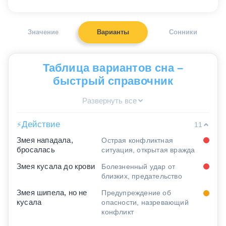
Значение
Варианты
Сонники
Таблица вариантов сна –
быстрый справочник
Развернуть все
Действие
⚡
11
Змея нападала,
Острая конфликтная
бросалась
ситуация, открытая вражда
Змея кусала до крови
Болезненный удар от
близких, предательство
Змея шипела, но не
Предупреждение об
кусала
опасности, назревающий
конфликт