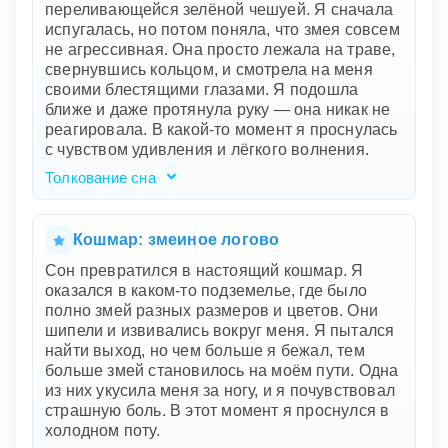
переливающейся зелёной чешуей. Я сначала
испугалась, но потом поняла, что змея совсем
не агрессивная. Она просто лежала на траве,
свернувшись кольцом, и смотрела на меня
своими блестящими глазами. Я подошла
ближе и даже протянула руку — она никак не
реагировала. В какой-то момент я проснулась
с чувством удивления и лёгкого волнения.
Толкование сна
Ваш сон открывает перед вами мистический
мир, где красота и страх сплетаются в едином
узоре. Видеть змею, особенно столь красивую
Кошмар: змеиное логово
и неагрессивную, символизирует глубокие
Сон превратился в настоящий кошмар. Я
внутренние перемены и мудрость. Змея с
оказался в каком-то подземелье, где было
зелёной чешуей — это знак обновления и
полно змей разных размеров и цветов. Они
роста, а её спокойное поведение показывает,
шипели и извивались вокруг меня. Я пытался
что вам не стоит бояться этих изменений.
найти выход, но чем больше я бежал, тем
Ваше первоначальное испуг — это
больше змей становилось на моём пути. Одна
естественная реакция на неизвестность, но
из них укусила меня за ногу, и я почувствовал
спокойствие змеи говорит о том, что
страшную боль. В этот момент я проснулся в
перемены будут благоприятными и приведут к
холодном поту.
чему-то важному и ценному.