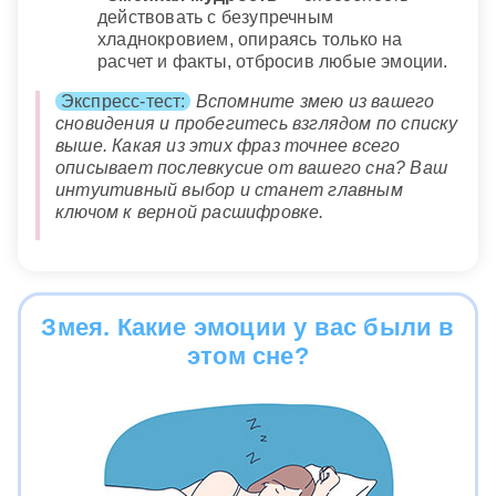
действовать с безупречным
не только поправит ваше здоровье, но и заставит
Сонник XXI века
хладнокровием, опираясь только на
задуматься о вечных истинах.
расчет и факты, отбросив любые эмоции.
Готовить во сне отвар из змеиной шкуры
— знак
Экспресс-тест:
Вспомните змею из вашего
того, что чтобы поправить свое здоровье или
сновидения и пробегитесь взглядом по списку
здоровье своих близких вам надо обратиться за
выше. Какая из этих фраз точнее всего
помощью к народным целителям.
описывает послевкусие от вашего сна? Ваш
Если во сне на вас нападают несколько змей
—
интуитивный выбор и станет главным
значит наяву вам нужно будет защищать свое
ключом к верной расшифровке.
достоинство от злобных нападок завистников.
Если вам приснилось, что вас ужалила змея
—
то в скором времени вы серьезно пострадаете от
злых слухов и сплетен.
Змея. Какие эмоции у вас были в
этом сне?
Увидеть во сне змеиных детенышей
— дурное
предзнаменование. Такой сон предупреждает о
злом предательстве людей, которым вы
доверяете.
Сонник Эзопа