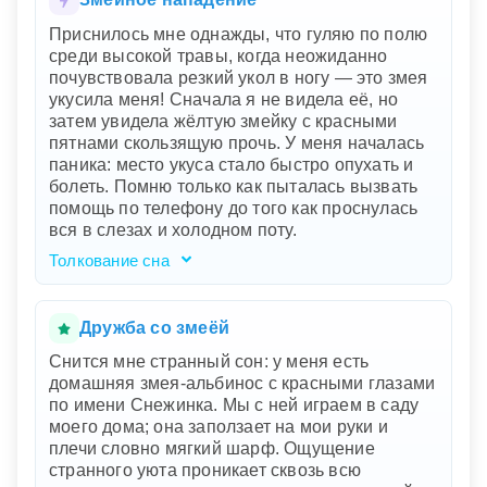
устойчивость, что говорит о вашей глубокой
Приснилось мне однажды, что гуляю по полю
внутренней силе и зрелости. Гигантская змея,
среди высокой травы, когда неожиданно
окутывающая дерево, часто ассоциируется с
почувствовала резкий укол в ногу — это змея
трансформацией и возрождением, но в
укусила меня! Сначала я не видела её, но
вашем сне она мирно отдыхает на солнце.
затем увидела жёлтую змейку с красными
Это указывает на гармонию между
пятнами скользящую прочь. У меня началась
внутренней мощью и спокойствием. Ваша
паника: место укуса стало быстро опухать и
способность наблюдать за змеей без страха
болеть. Помню только как пыталась вызвать
подчеркивает вашу готовность принять
помощь по телефону до того как проснулась
изменения в жизни с интересом и
вся в слезах и холодном поту.
умиротворением.
Толкование сна
Этот сон отражает вашу внутреннюю тревогу
и страх перед неожиданными опасностями.
Поле с высокой травой символизирует ваше
Дружба со змеёй
жизненное пространство, где вы чувствуете
Снится мне странный сон: у меня есть
себя относительно спокойно. Однако
домашняя змея-альбинос с красными глазами
внезапный укус змеи — это знак скрытой
по имени Снежинка. Мы с ней играем в саду
угрозы или проблем, которые вы не ожидали и
моего дома; она заползает на мои руки и
не видели заранее. Змея с яркими цветами
плечи словно мягкий шарф. Ощущение
говорит о том, что эта угроза может быть
странного уюта проникает сквозь всю
связана с кем-то или чем-то из вашего