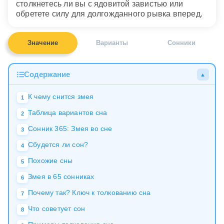
столкнетесь ли вы с ядовитой завистью или
обретете силу для долгожданного рывка вперед.
Значение
Варианты
Сонники
Содержание
▲
К чему снится змея
1
Таблица вариантов сна
2
Сонник 365: Змея во сне
3
Сбудется ли сон?
4
Похожие сны
5
Змея в 65 сонниках
6
Почему так? Ключ к толкованию сна
7
Что советует сон
8