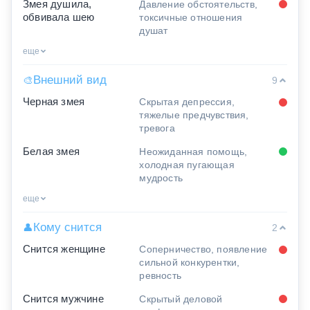
Змея душила,
Давление обстоятельств,
обвивала шею
токсичные отношения
душат
еще
Внешний вид
🎨
9
Черная змея
Скрытая депрессия,
тяжелые предчувствия,
тревога
Белая змея
Неожиданная помощь,
холодная пугающая
мудрость
еще
Кому снится
👤
2
Снится женщине
Соперничество, появление
сильной конкурентки,
ревность
Снится мужчине
Скрытый деловой