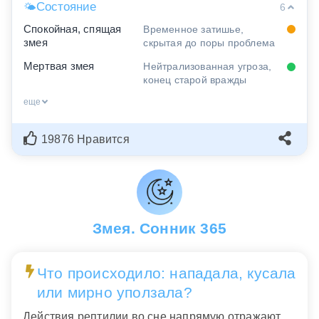
Состояние
🌤
6
Спокойная, спящая
Временное затишье,
змея
скрытая до поры проблема
Мертвая змея
Нейтрализованная угроза,
конец старой вражды
еще
19876 Нравится
Змея. Сонник 365
Что происходило: нападала, кусала
или мирно уползала?
Действия рептилии во сне напрямую отражают