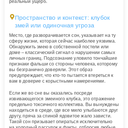
реальный ущерб.
Пространство и контекст: клубок
змей или одиночная угроза
Место, где разворачивается сон, указывает на ту
сферу жизни, которая сейчас наиболее уязвима.
Обнаружить змею в собственной постели или
доме – классический сигнал о нарушении самых
личных границ. Подсознание уловило тончайшие
признаки фальши со стороны человека, которому
вы безгранично доверяли. Этот образ
предупреждает, что кто-то пытается втереться к
вам в доверие с корыстными намерениями.
Если же во сне вы оказались посреди
извивающегося змеиного клубка, это отражение
предельно токсичного коллектива. Вы вынуждены
находиться в среде, где все мило улыбаются друг
другу, пряча за спиной ядовитое жало зависти.
Такой сон призывает опираться исключительно
на холодный рассудок и факты, отбросив любые