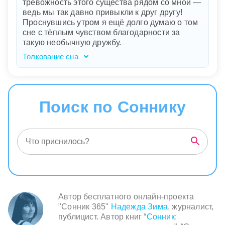
тревожность этого существа рядом со мной —
окружения, что на первый взгляд кажется
ведь мы так давно привыкли к друг другу!
привлекательным или невинным. Паника и
Проснувшись утром я ещё долго думаю о том
боль указывают на ваше беспокойство и страх
сне с тёплым чувством благодарности за
перед неизбежностью решения этих проблем.
такую необычную дружбу.
Толкование сна
Ваш сон наполнен нежностью и парадоксами.
Змея-альбинос с красными глазами
символизирует что-то необычное и редкое в
вашей жизни, возможно, это чувство или
Поиск по Соннику
человек, который вызывает у вас
одновременно трепет и спокойствие. Игры с
ней в саду вашего дома говорят о гармонии и
доверии, которые вы разделяете с этой
"снежной" частью вашей души. Странный уют
и теплое чувство благодарности
подсказывают, что даже самые тревожные
аспекты вашей жизни могут нести комфорт и
защиту, если вы научитесь принимать их
Автор бесплатного онлайн-проекта
такими, какие они есть.
"Сонник 365"
Надежда Зима
, журналист,
публицист. Автор книг “
Сонник: