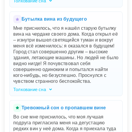
желании чувствовать безопасность и комфорт
Толкование сна
рядом с любимым человеком.
Ваш сон говорит о столкновении с прошлым,
которое неожиданно вмешивается в вашу
жизнь. Замок символизирует ваш внутренний
Бутылка вина из будущего
мир, наполненный воспоминаниями и
Мне приснилось, что я нашёл старую бутылку
переживаниями. Люди в старинных костюмах
вина на чердаке своего дома. Когда открыл её
и бокалы с вином указывают на ощущение
– изнутри вышел светящийся туман и вокруг
торжества или важных моментов, которые
меня всё изменилось: я оказался в будущем!
оставили след. Внезапное отключение света и
Город стал совершенно другим – высокие
странные звуки отражают страх перед
здания, летающие машины. Но людей не было
неизвестным и потерю контроля. Паника
видно нигде! Я почувствовал себя
окружающих и ваше прятание за колонной
совершенно одиноким и попытался найти
показывают желание укрыться от тревог.
кого-нибудь, но безуспешно. Проснулся с
Бокал вина в руках — знак, что вы пытаетесь
чувством странного беспокойства.
сохранить спокойствие, несмотря на хаос
вокруг.
Толкование сна
Ваш сон говорит о глубинных переменах,
которые происходят в вашей жизни. Старая
бутылка вина символизирует что-то из вашего
Тревожный сон о пропавшем вине
прошлого, может быть забытое или
Во сне мне приснилось, что моя лучшая
нераскрытое. Светящийся туман — это
подруга пригласила меня на дегустацию
пробуждение новых возможностей и видений.
редких вин у неё дома. Когда я приехала туда
Перемещение в будущее с высокими