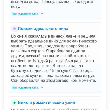
выход из дома. Проснулась вся в холодном
Появление старого винодела указывает на
поту.
мудрость и жизненный опыт, которые помогут
вам раскрыть этот секрет. Его исчезновение –
Толкование сна
знак того, что разгадка кроется в вас самих.
Ваш сон подобен волнующему зеркалу, в
котором отразились ваши внутренние страхи
и неуверенность. Вечеринка символизирует
Поиски идеального вина
социальные взаимодействия и общественное
Во сне я оказалась в винной лавке и решила
мнение. Вино, ассоциирующееся с
выбрать идеальное вино для романтического
расслаблением и радостью, здесь искажено
ужина. Продавец предложил попробовать
странными кусочками, что может указывать на
несколько сортов. Я пробовала один за
недоверие или опасения в отношениях с
другим, каждый раз пытаясь найти что-то
окружающими. Появление паники и
особенное. Каждый раз вкус был разным: от
неадекватных реакций людей показывает
сладкого до терпкого. В итоге я нашла
ваше беспокойство по поводу нестабильности
бутылку с надписью "Твоя судьба", но когда
или неожиданных изменений в жизни.
хотела её купить – она исчезла прямо из рук.
Невозможность найти выход из дома
Сон оборвался на этом загадочном моменте.
подчеркивает чувство запутанности или
отсутствие решения в текущей ситуации.
Толкование сна
Винная лавка во сне символизирует поиск
удовольствия, радости и гармонии в жизни.
Ваше желание найти идеальное вино для
Вино и романтический ужин
романтического ужина отражает стремление к