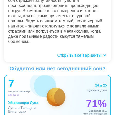
сон отражает запутанность чувств и
неспособность трезво оценить происходящее
вокруг. Возможно, кто-то намеренно искажает
факты, или вы сами прячетесь от суровой
правды. Видеть слишком темный, почти черный
напиток – значит столкнуться с подавленными
страхами или погрузиться в меланхолию, когда
даже привычные радости кажутся тяжелым
бременем.
Открыть все варианты
Пространство и контекст:
торжество, одиночество или
Сбудется или нет сегодняшний сон?
незнакомое место?
7
Обстановка, в которой вы находитесь во сне,
24 и 25
подсказывает, в какой именно сфере жизни
лунные дни
августа пятница
назрели перемены. Распивать вино за богато
сегодня
накрытым столом в компании близких людей –
71%
Убывающая Луна
прекрасный знак. Он говорит о вашей
Луна в Тельце и
интегрированности в социум, наличии надежной
Вероятность,
Близнецах
что сон сбудется
поддержки и предвкушении общего праздника.