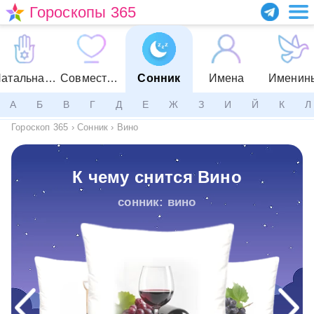
Гороскопы 365
Натальная карта
Совместимость
Сонник
Имена
Именин
А
Б
В
Г
Д
Е
Ж
З
И
Й
К
Л
Гороскоп 365
›
Сонник
›
Вино
К чему снится Вино
сонник: вино