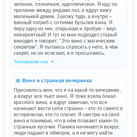
зеленое, солнечное, идиллическое. Я иду по
тропинке между рядами лоз, и вдруг вижу
маленький домик. Захожу туда, а внутри –
винный погреб с сотнями бутылок вина. Я
беру одну из них, открываю и пробую – вкус
невероятный! И тут ко мне подходит старый
винодел и говорит: "Это вино с магическим
секретом". Я пытаюсь спросить у него, в чём
секрет, но он исчезает, и я просыпаюсь.
Толкование сна
Ваш сон – это магическое путешествие в
глубины вашей души и мечтаний. Виноградник
символизирует плодородие, изобилие и
Вино и странная вечеринка
гармонию в вашей жизни. Зеленая, солнечная
Приснилось мне, что я на какой-то вечеринке,
атмосфера подчеркивает ваше внутреннее
а вокруг все пьют вино. Я тоже взяла бокал
спокойствие и удовлетворение. Маленький
красного вина, и вдруг замечаю, что все
домик с винным погребом – это символ
начинают вести себя странно – кто-то смеётся
скрытых возможностей и богатств вашего
истерически, кто-то плачет. Я смотрю на своё
внутреннего мира. Вино, которое вы
вино и понимаю, что в нём плавают какие-то
попробовали, говорит о том, что у вас есть
странные кусочки. Паника начинается вокруг,
что-то ценное и уникальное, возможно талант
люди падают в обморок, а я не могу найти
или идея, которые ждут своего раскрытия.