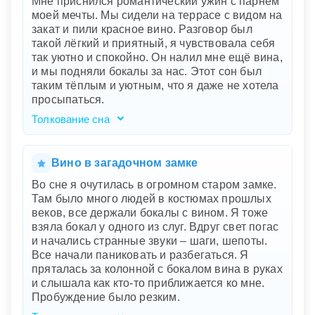
Мне приснился романтический ужин с парнем
совершенству и особому моменту.
моей мечты. Мы сидели на террасе с видом на
Пробование разных сортов вин - это
закат и пили красное вино. Разговор был
метафора вашего опыта, испытаний и усилий
такой лёгкий и приятный, я чувствовала себя
на пути к достижению целей. Вкус каждого
так уютно и спокойно. Он налил мне ещё вина,
вина – от сладкого до терпкого – указывает на
и мы подняли бокалы за нас. Этот сон был
разнообразие эмоций и переживаний, с
таким тёплым и уютным, что я даже не хотела
которыми вы сталкиваетесь. Наконец,
просыпаться.
бутылка с надписью "Твоя судьба",
исчезнувшая прямо из ваших рук,
Толкование сна
символизирует неуловимость идеала или
Ваш сон о романтическом ужине с парнем
цели, которая кажется столь близкой, но
вашей мечты символизирует ваше
ускользает в последний момент.
стремление к любви, гармонии и уюту в
Вино в загадочном замке
отношениях. Терраса с видом на закат
Во сне я очутилась в огромном старом замке.
олицетворяет желание наслаждаться
Там было много людей в костюмах прошлых
красотой жизни и разделять эти моменты с
веков, все держали бокалы с вином. Я тоже
кем-то особенным. Красное вино – символ
взяла бокал у одного из слуг. Вдруг свет погас
страсти и глубины чувств, которые вы
и начались странные звуки – шаги, шепоты.
испытываете или хотите испытать. Лёгкий и
Все начали паниковать и разбегаться. Я
приятный разговор указывает на важность
пряталась за колонной с бокалом вина в руках
эмоциональной близости и взаимопонимания.
и слышала как кто-то приближается ко мне.
Весь этот сон наполнен тёплой и спокойной
Пробуждение было резким.
атмосферой, что говорит о вашем внутреннем