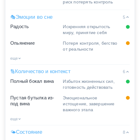
риск потерять контроль
Эмоции во сне
🎭
5
Радость
Искренняя открытость
миру, принятие себя
Опьянение
Потеря контроля, бегство
от реальности
еще
Количество и контекст
🔢
6
Полный бокал вина
Избыток жизненных сил,
готовность действовать
Пустая бутылка из-
Эмоциональное
под вина
истощение, завершение
важного этапа
еще
Состояние
🌤
8