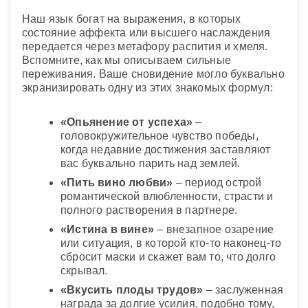
знакомству.
Наш язык богат на выражения, в которых
Находиться во сне в винном погребе
— вскоре
состояние аффекта или высшего наслаждения
вы можете стать темой для разговоров и сплетен,
передается через метафору распития и хмеля.
видеть его снаружи
— к удачному вложению
Вспомните, как мы описываем сильные
денег, полезным сбережениям.
переживания. Ваше сновидение могло буквально
экранизировать одну из этих знакомых формул:
Сонник XXI века
«Опьянение от успеха»
–
головокружительное чувство победы,
когда недавние достижения заставляют
вас буквально парить над землей.
«Пить вино любви»
– период острой
романтической влюбленности, страсти и
полного растворения в партнере.
«Истина в вине»
– внезапное озарение
или ситуация, в которой кто-то наконец-то
сбросит маски и скажет вам то, что долго
скрывал.
«Вкусить плоды трудов»
– заслуженная
награда за долгие усилия, подобно тому,