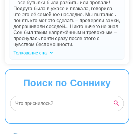
– все бутылки были разбиты или пропали!
зданиями и летающими машинами —
Подруга была в ужасе и плакала, говорила
отражение ваших мечтаний и стремлений, но
что это её семейное наследие. Мы пытались
отсутствие людей и чувство одиночества
понять кто мог это сделать – проверяли замки,
указывают на ваши страхи перед переменами
допрашивали соседей... Никто ничего не знал!
и возможную изоляцию.
Сон был таким напряжённым и тревожным –
проснулась почти сразу после этого с
чувством беспомощности.
Толкование сна
Ваш сон, наполненный драматизмом и
тревогой, может отражать глубинные страхи и
беспокойства о дружбе и важности семейных
ценностей. Ваша лучшая подруга
Поиск по Соннику
символизирует ваше доверие и близкие
отношения, а дегустация вин – наслаждение
уникальными моментами и памятью.
Разбитые или пропавшие бутылки указывают
на ваши страхи потерять что-то ценное или
незаменимое. Поиск виновного, который
закончился безрезультатно, подчеркивает
чувство беспомощности перед неизвестными
силами или событиями в вашей жизни.