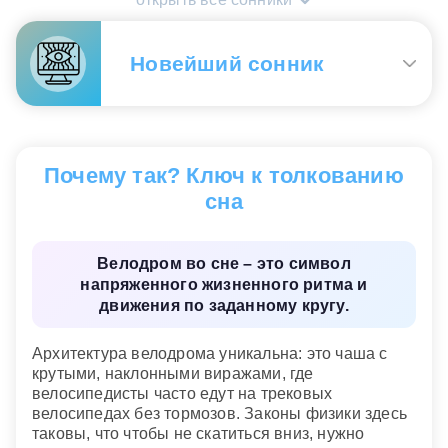
ожиданий.
Мужчине.
Этот сон нередко связан с
Новейший сонник
конкуренцией, самоконтролем и внутренним
требованием не выпадать из гонки. Если на
велодроме вы чувствовали азарт, сон отражает
готовность к рывку и проверке сил. Если же
Велодром
— оригинальный подарок.
возникали страх, одышка или невозможность
остановиться, подсознание подчеркивает
Новейший сонник
Почему так? Ключ к толкованию
опасный перекос, когда результат становится
сна
важнее устойчивости и нормального
восстановления.
Велодром во сне – это символ
Сонник «Гороскопы 365»
напряженного жизненного ритма и
движения по заданному кругу.
Архитектура велодрома уникальна: это чаша с
крутыми, наклонными виражами, где
велосипедисты часто едут на трековых
велосипедах без тормозов. Законы физики здесь
таковы, что чтобы не скатиться вниз, нужно