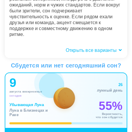
ожиданий, норм и чужих стандартов. Если вокруг
были зрители, сон подчеркивает
чувствительность к оценке. Если рядом ехали
друзья или команда, акцент смещается к
поддержке и совместному движению в одном
ритме.
Открыть все варианты
Физические ощущения: скорость,
головокружение, усталость
Сбудется или нет сегодняшний сон?
Телесные ощущения на велодроме часто точнее
9
сюжета. Легкость, азарт и ощущение потока
26
говорят, что высокая нагрузка сейчас
лунный день
августа воскресенье
переживается как живая энергия. Сон
сегодня
показывает не просто занятость, а редкое
55%
совпадение цели, темпа и внутренних ресурсов.
Убывающая Луна
Луна в Близнецах и
В таком состоянии даже крутые виражи
Вероятность,
Раке
воспринимаются как интересный вызов, а не как
что сон сбудется
угроза.