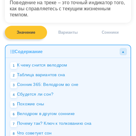
Поведение на треке – это точный индикатор того,
как вы справляетесь с текущим жизненным
темпом.
Значение
Варианты
Сонники
Содержание
▲
К чему снится велодром
1
Таблица вариантов сна
2
Сонник 365: Велодром во сне
3
Сбудется ли сон?
4
Похожие сны
5
Велодром в другом соннике
6
Почему так? Ключ к толкованию сна
7
Что советует сон
8