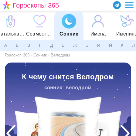
Гороскопы 365
Натальная карта
Совместимость
Сонник
Имена
Именин
А
Б
В
Г
Д
Е
Ж
З
И
Й
К
Л
Гороскоп 365
›
Сонник
›
Велодром
К чему снится Велодром
сонник: велодром