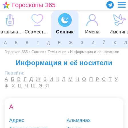
Гороскопы 365
Натальная карта
Совместимость
Сонник
Имена
Именин
А
Б
В
Г
Д
Е
Ж
З
И
Й
К
Л
Гороскоп 365
›
Сонник
›
Темы снов
›
Информация и её носители
Информация и её носители
Перейти:
А
Б
В
Г
Д
Ж
З
И
К
Л
М
Н
О
П
Р
С
Т
У
Ф
Х
Ц
Ч
Ш
Э
Я
А
Адрес
Альманах