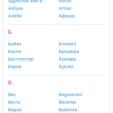
Адресная книга
Анонс
Азбука
Атлас
Алиби
Афиша
Б
Байки
Блокнот
Басня
Брошюра
Бестселлер
Букварь
Бирка
Буклет
В
Вес
Видеоклип
Весть
Визитка
Видео
Вывеска