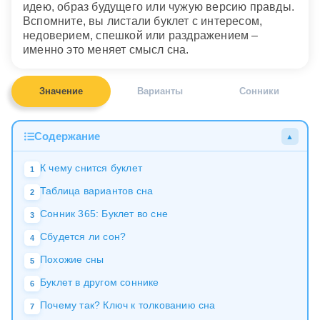
идею, образ будущего или чужую версию правды.
Вспомните, вы листали буклет с интересом,
недоверием, спешкой или раздражением –
именно это меняет смысл сна.
Значение
Варианты
Сонники
Содержание
▲
К чему снится буклет
1
Таблица вариантов сна
2
Сонник 365: Буклет во сне
3
Сбудется ли сон?
4
Похожие сны
5
Буклет в другом соннике
6
Почему так? Ключ к толкованию сна
7