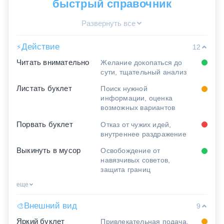
быстрый справочник
Развернуть все
Действие
⚡
12
Читать внимательно
Желание докопаться до
сути, тщательный анализ
Листать буклет
Поиск нужной
информации, оценка
возможных вариантов
Порвать буклет
Отказ от чужих идей,
внутреннее раздражение
Выкинуть в мусор
Освобождение от
навязчивых советов,
защита границ
еще
Внешний вид
🎨
9
Яркий буклет
Привлекательная подача,