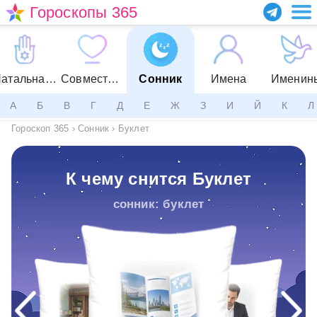
Гороскопы 365
Натальная карта
Совместимость
Сонник
Имена
Именин
А
Б
В
Г
Д
Е
Ж
З
И
Й
К
Л
Гороскоп 365
›
Сонник
›
Буклет
К чему снится Буклет
сонник: буклет