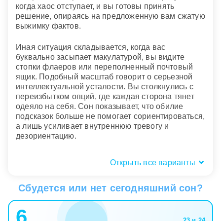
когда хаос отступает, и вы готовы принять
решение, опираясь на предложенную вам сжатую
выжимку фактов.
Иная ситуация складывается, когда вас
буквально засыпает макулатурой, вы видите
стопки флаеров или переполненный почтовый
ящик. Подобный масштаб говорит о серьезной
интеллектуальной усталости. Вы столкнулись с
переизбытком опций, где каждая сторона тянет
одеяло на себя. Сон показывает, что обилие
подсказок больше не помогает сориентироваться,
а лишь усиливает внутреннюю тревогу и
дезориентацию.
Открыть все варианты
Пространство и локация: улица,
дом или рабочее место
Сбудется или нет сегодняшний сон?
Место, где вам вручили или где вы нашли эту
6
сжатую информацию, указывает на сферу
23 и 24