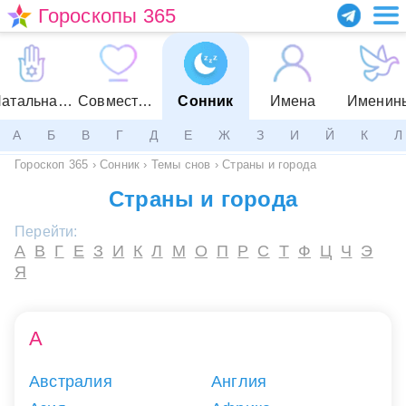
Гороскопы 365
Натальная карта
Совместимость
Сонник
Имена
Именин
А
Б
В
Г
Д
Е
Ж
З
И
Й
К
Л
Гороскоп 365
›
Сонник
›
Темы снов
›
Страны и города
Страны и города
Перейти:
А
В
Г
Е
З
И
К
Л
М
О
П
Р
С
Т
Ф
Ц
Ч
Э
Я
А
Австралия
Англия