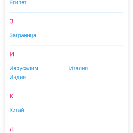
Египет
З
Заграница
И
Иерусалим
Италия
Индия
К
Китай
Л