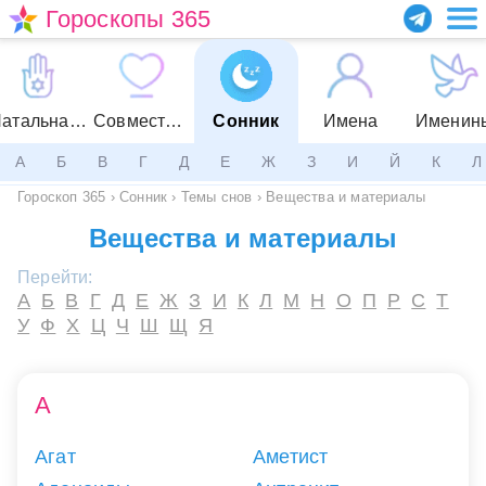
Гороскопы 365
Натальная карта
Совместимость
Сонник
Имена
Именин
А
Б
В
Г
Д
Е
Ж
З
И
Й
К
Л
Гороскоп 365
›
Сонник
›
Темы снов
›
Вещества и материалы
Вещества и материалы
Перейти:
А
Б
В
Г
Д
Е
Ж
З
И
К
Л
М
Н
О
П
Р
С
Т
У
Ф
Х
Ц
Ч
Ш
Щ
Я
А
Агат
Аметист