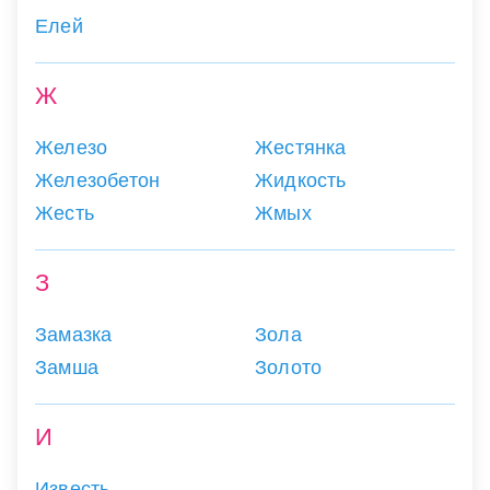
Елей
Ж
Железо
Жестянка
Железобетон
Жидкость
Жесть
Жмых
З
Замазка
Зола
Замша
Золото
И
Известь