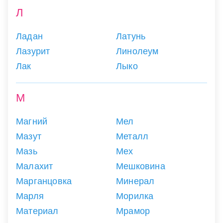
Л
Ладан
Латунь
Лазурит
Линолеум
Лак
Лыко
М
Магний
Мел
Мазут
Металл
Мазь
Мех
Малахит
Мешковина
Марганцовка
Минерал
Марля
Морилка
Материал
Мрамор