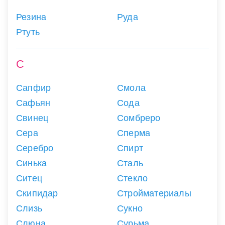
Резина
Руда
Ртуть
С
Сапфир
Смола
Сафьян
Сода
Свинец
Сомбреро
Сера
Сперма
Серебро
Спирт
Синька
Сталь
Ситец
Стекло
Скипидар
Стройматериалы
Слизь
Сукно
Слюна
Сурьма