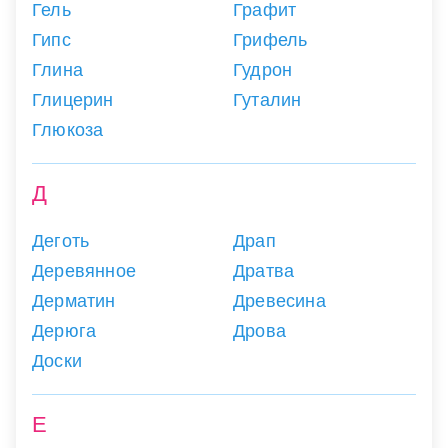
Гель
Графит
Гипс
Грифель
Глина
Гудрон
Глицерин
Гуталин
Глюкоза
Д
Деготь
Драп
Деревянное
Дратва
Дерматин
Древесина
Дерюга
Дрова
Доски
Е