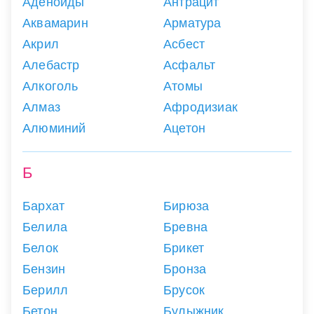
Аденоиды
Антрацит
Аквамарин
Арматура
Акрил
Асбест
Алебастр
Асфальт
Алкоголь
Атомы
Алмаз
Афродизиак
Алюминий
Ацетон
Б
Бархат
Бирюза
Белила
Бревна
Белок
Брикет
Бензин
Бронза
Берилл
Брусок
Бетон
Булыжник