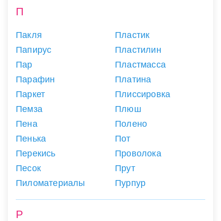
П
Пакля
Пластик
Папирус
Пластилин
Пар
Пластмасса
Парафин
Платина
Паркет
Плиссировка
Пемза
Плюш
Пена
Полено
Пенька
Пот
Перекись
Проволока
Песок
Прут
Пиломатериалы
Пурпур
Р