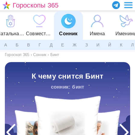
Гороскопы 365
Натальная карта
Совместимость
Сонник
Имена
Именин
А
Б
В
Г
Д
Е
Ж
З
И
Й
К
Л
Гороскоп 365
›
Сонник
›
Бинт
К чему снится Бинт
сонник: бинт