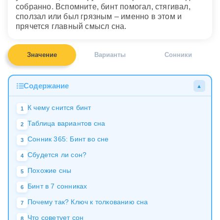
собранно. Вспомните, бинт помогал, стягивал,
сползал или был грязным – именно в этом и
прячется главный смысл сна.
Значение
Варианты
Сонники
Содержание
▲
К чему снится бинт
1
Таблица вариантов сна
2
Сонник 365: Бинт во сне
3
Сбудется ли сон?
4
Похожие сны
5
Бинт в 7 сонниках
6
Почему так? Ключ к толкованию сна
7
Что советует сон
8