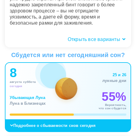
надежно закрепленный бинт говорит о более
здоровом процессе – вы не отрицаете
уязвимость, а даете ей форму, время и
безопасные рамки для заживления.
Открыть все варианты
Где был бинт: дома, в больнице, на
работе?
Сбудется или нет сегодняшний сон?
Место сна подсказывает, в какой сфере жизни вы
8
сейчас особенно бережете уязвимое место. Бинт
25 и 26
дома связан с личными границами, семейной
лунные дни
августа суббота
атмосферой и тем, что хочется скрыть от самых
сегодня
близких. В больнице сон сильнее говорит о
55%
признании проблемы: вы уже понимаете, что
Убывающая Луна
одной силы воли мало и нужна поддерживающая
Луна в Близнецах
Вероятность,
среда.
что сон сбудется
Если бинт появляется на работе или на улице,
Подробнее о сбываемости снов сегодня
тема касается социального лица и страха
показать слабость там, где хочется выглядеть