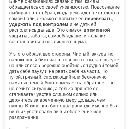
Бинт в сновидениях связан с тем, как вы
обращаетесь со своей уязвимостью. Подсознание
выбирает этот образ, когда речь идет не столько о
самой боли, сколько о попытке ее
перевязать,
удержать под контролем
и не дать ей
расползтись дальше. Это символ
временной
защиты
, заботы, самообладания и желания
восстановиться без лишнего шума.
У этого образа две стороны. Чистый, аккуратно
наложенный бинт часто говорит о том, что вы уже
нашли способ бережно обойтись с трудной темой,
дать себе паузу и не рвать себя на части. Но
тугой, грязный, сползающий или бесконечно
наматываемый бинт намекает на обратное – вы
не лечите ситуацию, а только прячете ее,
стягиваете чувства слишком сильно или
держитесь за временную меру дольше, чем
нужно. Важно, кто бинтовал рану, где именно был
бинт и чувствовали ли вы облегчение или
раздражение.