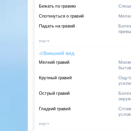
Бежать по гравию
Спешк
Споткнуться о гравий
Мелка
Падать на гравий
Болез
привы
еще
Внешний вид
🎨
Мелкий гравий
Множе
бытов
Крупный гравий
Ощути
усили
Острый гравий
Болез
окруж
Гладкий гравий
Сглаж
услов
еще