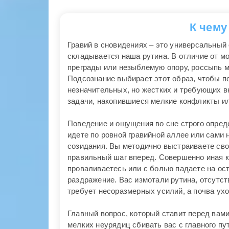
К чему
Гравий в сновидениях – это универсальный
складывается наша рутина. В отличие от м
преграды или незыблемую опору, россыпь м
Подсознание выбирает этот образ, чтобы по
незначительных, но жестких и требующих в
задачи, накопившиеся мелкие конфликты ил
Поведение и ощущения во сне строго опред
идете по ровной гравийной аллее или сами 
созидания. Вы методично выстраиваете сво
правильный шаг вперед. Совершенно иная к
проваливаетесь или с болью падаете на ос
раздражение. Вас измотали рутина, отсутст
требует несоразмерных усилий, а почва уход
Главный вопрос, который ставит перед вами
мелких неурядиц сбивать вас с главного пу