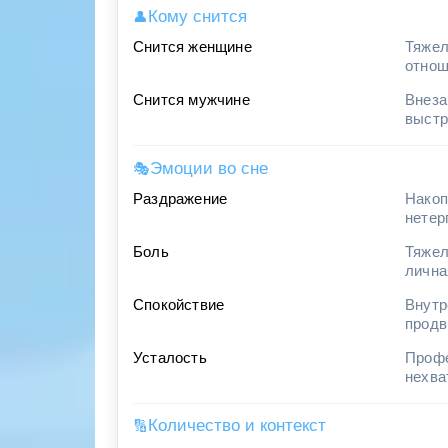
Кому снится
👤
Снится женщине
Тяжел
отнош
Снится мужчине
Внеза
выстр
Эмоции во сне
🎭
Раздражение
Накоп
нетер
Боль
Тяжел
лична
Спокойствие
Внутр
продв
Усталость
Профе
нехва
Количество и контекст
🔢