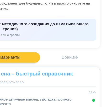
ундамент для будущего, или вы просто буксуете на
ение.
от методичного созидания до изматывающего
трения)
сон о гравии
Варианты
Сонники
 сна – быстрый справочник
звернуть все
11
нное движение вперед, закладка прочного
амента