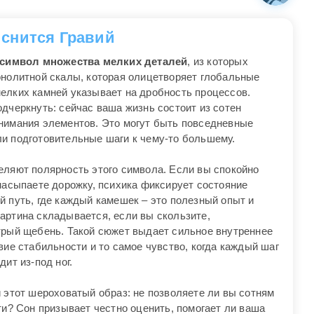
 снится Гравий
символ множества мелких деталей
, из которых
онолитной скалы, которая олицетворяет глобальные
елких камней указывает на дробность процессов.
дчеркнуть: сейчас ваша жизнь состоит из сотен
нимания элементов. Это могут быть повседневные
и подготовительные шаги к чему-то большему.
еляют полярность этого символа. Если вы спокойно
насыпаете дорожку, психика фиксирует состояние
й путь, где каждый камешек – это полезный опыт и
артина складывается, если вы скользите,
трый щебень. Такой сюжет выдает сильное внутреннее
вие стабильности и то самое чувство, когда каждый шаг
ит из-под ног.
 этот шероховатый образ: не позволяете ли вы сотням
ти? Сон призывает честно оценить, помогает ли ваша