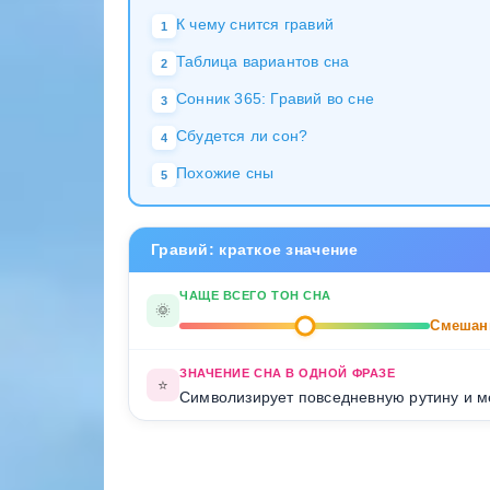
К чему снится гравий
1
Таблица вариантов сна
2
Сонник 365: Гравий во сне
3
Сбудется ли сон?
4
Похожие сны
5
Гравий: краткое значение
ЧАЩЕ ВСЕГО ТОН СНА
🌞
Смешан
ЗНАЧЕНИЕ СНА В ОДНОЙ ФРАЗЕ
⭐
Символизирует повседневную рутину и м