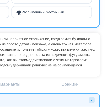
🌪️
Рассыпанный, хаотичный
 или неприятное скольжение, когда земля буквально
о не просто деталь пейзажа, а очень точная метафора
дсознание использует образ множества мелких, жестких
стоит ваша повседневность: из надежного фундамента
те, как вы взаимодействовали с этим материалом:
 трудом удерживали равновесие на осыпающемся
Варианты
Сонники
▲