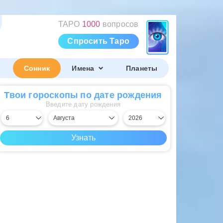
ТАРО
1000
вопросов
Спросить Таро
Сонник
Имена
Планеты
Твои гороскопы по дате рождения
Введите дату рождения