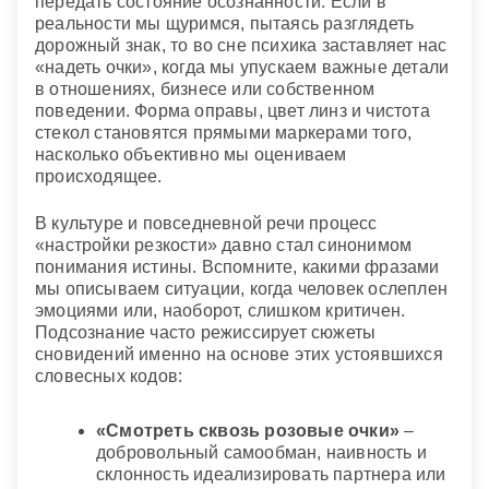
передать состояние осознанности. Если в
реальности мы щуримся, пытаясь разглядеть
дорожный знак, то во сне психика заставляет нас
«надеть очки», когда мы упускаем важные детали
в отношениях, бизнесе или собственном
поведении. Форма оправы, цвет линз и чистота
стекол становятся прямыми маркерами того,
насколько объективно мы оцениваем
происходящее.
В культуре и повседневной речи процесс
«настройки резкости» давно стал синонимом
понимания истины. Вспомните, какими фразами
мы описываем ситуации, когда человек ослеплен
эмоциями или, наоборот, слишком критичен.
Подсознание часто режиссирует сюжеты
сновидений именно на основе этих устоявшихся
словесных кодов:
«Смотреть сквозь розовые очки»
–
добровольный самообман, наивность и
склонность идеализировать партнера или