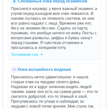
состояние. Вы идёте по яркому и красочному
Сломанные очки перед экзаменом
городу, но не можете видеть детали — это
Приснился кошмар: у меня важный экзамен, а
может означать, что в вашей жизни есть много
утром перед выходом мои очки ломаются. В
интересного и важного, но вам сложно
панике пытаюсь их починить скотчем, но они
сфокусироваться на них из-за какой-то потери
все равно падают с лица. Времени уже нет,
или неопределённости. Потеря очков
бегу на экзамен без них. Садясь за парту,
символизирует потерю ясности и ориентации
понимаю, что вообще ничего не вижу. Листы с
в реальной жизни. Паника и беготня
вопросами размыты, цифры и буквы скачут
указывают на ваше внутреннее беспокойство
перед глазами. Я чувствую отчаяние и
и стремление вернуть утраченный контроль.
просыпаюсь в холодном поту.
Найденный магазин оптики и новые очки
показывают, что решение ваших проблем
Толкование сна
ближе, чем вы думаете, возможно, стоит
Ваш сон отражает глубокий страх перед
просто обратиться за помощью или сменить
важными испытаниями в жизни. Очки
точку зрения.
символизируют ясность мысли и уверенность,
Очки волшебного видения
которые вам кажутся хрупкими и
Приснилось нечто удивительное: я нашла
подверженными поломке. Паника при
старые очки на чердаке своего дома.
попытке починить их указывает на ваше
Надеваю их и вдруг начинаю видеть людей
беспокойство и сомнение в своих силах, а их
такими, какие они есть на самом деле — кто-то
падение - на ощущение беспомощности и
светится добротой, кто-то тёмный и злой.
уязвимости. Экзамен, на который вы
Прогуливаюсь по улице и наблюдаю за
отправляетесь без очков, олицетворяет
людьми с новой точки зрения. Мне стало так
ситуацию, в которой вы чувствуете себя