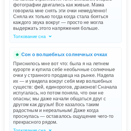
аспекты вашей жизни и те удивительные
фотографии двигались как живые. Мама
открытия, которые вас ждут. Зелёные и
говорила мне снять эти очки немедленно!
фиолетовые цвета особенно подчеркивают
Сняла их только тогда когда стала бояться
рост, духовное развитие и трансформацию.
каждого звука вокруг — просто не могла
Этот сон приглашает вас исследовать ваши
выдержать этого напряжения больше.
скрытые таланты и использовать их для
обогащения вашей жизни.
Толкование сна
Ваш сон, как сцена из захватывающего
фильма, погружает вас в атмосферу старых
воспоминаний и скрытых страхов. Найденные
Сон о волшебных солнечных очках
на чердаке бабушкины очки могут
Приснилось мне вот что: была я на летнем
символизировать наследие и мудрость
курорте и купила себе необычные солнечные
прошлого, которую вы открываете заново.
очки у странного продавца на рынке. Надела
Однако, оживающие тени и движущиеся
их — и увидела вокруг себя мир волшебных
фотографии показывают, что с этими
существ: фей, единорогов, драконов! Сначала
воспоминаниями связано что-то тревожное.
испугалась, но потом поняла, что они не
Ваша мама в сновидении, просившая снять
опасны; мы даже начали общаться друг с
очки, выступает голосом разума и защиты,
другом как друзья! Все казалось таким
указывая на необходимость отпустить или
радостным и нереальным! Даже когда
избегать опасных воспоминаний или
проснулась — оставалось ощущение чего-то
ситуаций.
прекрасного рядом.
Толкование сна