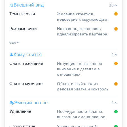
Внешний вид
🎨
10
Темные очки
Желание скрыться,
недоверие к окружающим
Розовые очки
Наивность, склонность
идеализировать партнера
еще
Кому снится
👤
2
Снится женщине
Интуиция, повышенное
внимание к деталям в
отношениях
Снится мужчине
Объективный анализ,
деловая хватка и контроль
Эмоции во сне
🎭
5
Удивление
Неожиданное открытие,
внезапная смена планов
Спокойствие
Уверенность в своей