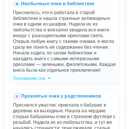
беспокойство о потерях или о том, что вы
Необычные очки в библиотеке
упускаете что-то важное в своей жизни. Пляж
Приснилось, что я работала в старой
и веселье указывают на желание
библиотеке и нашла странные антикварные
расслабиться и насладиться моментом,
очки в одном из шкафов. Надела их из
однако потерянные очки говорят о
любопытства и внезапно увидела все книги
неуверенности или страхе пропустить важные
вокруг с разноцветными ореолами света.
детали. Горячий песок и туристы
Открыв любую книгу с такими очками, я могла
символизируют внешние обстоятельства,
сразу же понять её содержание без чтения.
которые мешают вам сосредоточиться и
Начала ходить по залам библиотеки и
найти решение. Ваши тщетные поиски очков
находить книги с самыми интересными
среди ракушек и камушков могут означать, что
ореолами — зелеными, фиолетовыми. Каждая
вы сталкиваетесь с мелкими препятствиями
книга была как отдельное приключение!
или отвлекающими факторами в реальной
жизни.
Толкование сна
Этот сон говорит о вашем поиске знаний и
новых возможностей. Старая библиотека
символизирует мудрость и накопленный опыт,
Проклятые очки у родственников
а антикварные очки - ваши уникальные
Приснился ужастик: приехала к бабушке в
способности или перспективы, которые
деревню на выходные. Нашла на чердаке
позволяют вам видеть и понимать суть вещей
старые бабушкины очки в странном футляре с
на более глубоком уровне. Разноцветные
резьбой. Надела их из любопытства, и тут же
ореолы вокруг книг представляют разные
начались странности: тени оживали, старые