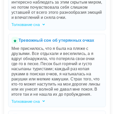
интересно наблюдать за этим скрытым миром,
неподготовленным и потерянным. Размытые
но потом почувствовала себя слишком
листы с вопросами подчеркивают ваше
уставшей от всего этого разнообразия эмоций
внутреннее смятение и страх провала.
и впечатлений и сняла очки.
Толкование сна
Ваш сон словно волшебная сказка,
погружающая в глубины человеческой
сущности. Очки, найденные на чердаке,
Тревожный сон об утерянных очках
символизируют вашу способность видеть
Мне приснилось, что я была на пляже с
скрытые истины, будто древние тайны,
друзьями. Все отдыхали и веселились, а я
хранящиеся в вашем подсознании. Надев их,
вдруг обнаружила, что потеряла свои очки
вы открыли для себя настоящую природу
где-то в песке. Песок был горячий и густо
людей вокруг — доброта или зло стали
насыпаны туристами; каждый раз копая
очевидными. Эта новая точка зрения
руками в поисках очков, я натыкалась на
наполнила вас интересом и одновременно
ракушки или мелкие камушки. Страх того, что
усталостью от эмоционального многообразия.
кто-то может наступить на мои дорогие линзы
Ваш сон подчеркивает значимость ясности и
или их унесет волной не давал мне покоя. В
осознанности в понимании других людей, но
итоге так и не нашла их до пробуждения.
также указывает на необходимость бережного
отношения к своим чувствам и границам.
Толкование сна
Ваш сон о пляже с друзьями, где вы потеряли
очки в песке, может символизировать