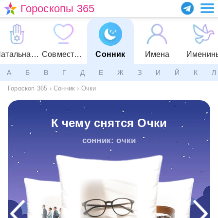
Гороскопы 365
Натальная карта
Совместимость
Сонник
Имена
Именин
А
Б
В
Г
Д
Е
Ж
З
И
Й
К
Л
Гороскоп 365
›
Сонник
›
Очки
К чему снятся Очки
сонник: очки