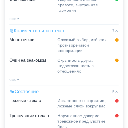
правоте, внутренняя
гармония
еще
Количество и контекст
🔢
7
Много очков
Сложный выбор, избыток
противоречивой
информации
Очки на знакомом
Скрытность друга,
недосказанность в
отношениях
еще
Состояние
🌤
5
Грязные стекла
Искаженное восприятие,
ложные слухи вокруг вас
Треснувшие стекла
Нарушенное доверие,
тревожное предчувствие
беды