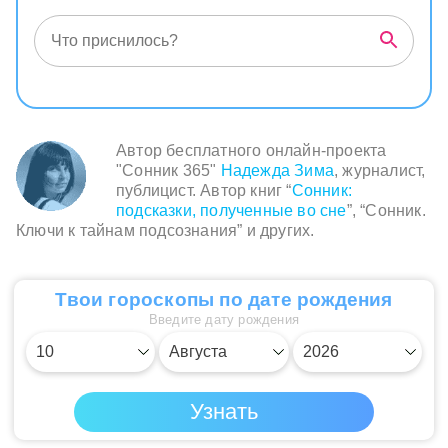
указывает на внутренние вопросы и
направления, которые вам предстоит
исследовать. Когда кто-то окликнул вас по
имени, это сигнал к пробуждению от текущих
обстоятельств или отвлечений в вашей жизни.
Сон подсказывает вам обратить внимание на
нечто важное, что скрывается под
Автор бесплатного онлайн-проекта
поверхностью вашей повседневной
"Сонник 365"
Надежда Зима
, журналист,
реальности.
публицист. Автор книг “
Сонник:
подсказки, полученные во сне
”, “Сонник.
Ключи к тайнам подсознания” и других.
Твои гороскопы по дате рождения
Введите дату рождения