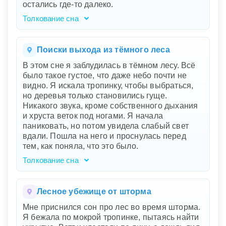
остались где-то далеко.
Толкование сна
Сон, который вам приснился, полон света и
спокойствия. Идти по светлому лесу, где
солнечные лучи играют с листвой,
Поиски выхода из тёмного леса
символизирует ваше внутреннее состояние
В этом сне я заблудилась в тёмном лесу. Всё
гармонии и покоя. Вы нашли пруд с
было такое густое, что даже небо почти не
прозрачной водой – это отражение вашей
видно. Я искала тропинку, чтобы выбраться,
ясности ума и чистоты эмоций. Маленькие
но деревья только становились гуще.
рыбки, плавающие у поверхности,
Никакого звука, кроме собственного дыхания
представляют маленькие радости и
и хруста веток под ногами. Я начала
удовлетворение в жизни, которые помогают
паниковать, но потом увидела слабый свет
вам чувствовать себя умиротворённой.
вдали. Пошла на него и проснулась перед
тем, как поняла, что это было.
Толкование сна
Сон о заблудившейся в тёмном лесу
символизирует состояние внутренней
неуверенности и растерянности. Густой лес -
Лесное убежище от шторма
это отражение ваших текущих жизненных
Мне приснился сон про лес во время шторма.
обстоятельств, которые кажутся сложными и
Я бежала по мокрой тропинке, пытаясь найти
непрозрачными. Ваши попытки найти