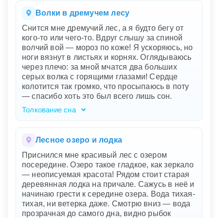
это поистине магическая картина,
скрывающая глубинный смысл. Лес
Волки в дремучем лесу
символизирует вашу внутреннюю жизнь, а
Снится мне дремучий лес, а я будто бегу от
ночь - загадочные и еще неизведанные
кого-то или чего-то. Вдруг слышу за спиной
аспекты вашего подсознания. Голубоватый
волчий вой — мороз по коже! Я ускоряюсь, но
свет указывает на интуицию и духовное
ноги вязнут в листьях и корнях. Оглядываюсь
просветление, он словно приглашает вас
через плечо: за мной мчатся два больших
исследовать новые горизонты вашей души.
серых волка с горящими глазами! Сердце
Грибы, излучающие тепло и свет, могут
колотится так громко, что просыпаюсь в поту
означать скрытые таланты или возможности,
— спасибо хоть это был всего лишь сон.
которые вы ещё не полностью осознали.
Однако тревога в конце сна предупреждает о
Толкование сна
необходимости осторожности и осознанного
Ваш сон о дремучем лесу и волках
подхода к этим новым открытиям.
символизирует глубоко скрытые страхи и
беспокойства, от которых вы пытаетесь
Лесное озеро и лодка
убежать. Лес – это запутанный и неизвестный
Приснился мне красивый лес с озером
мир вашего подсознания, где прячутся
посередине. Озеро такое гладкое, как зеркало
неразрешенные проблемы. Волки с горящими
— неописуемая красота! Рядом стоит старая
глазами – это мощные и угрожающие силы,
деревянная лодка на причале. Сажусь в неё и
возможно, связанные с вашим внутренним
начинаю грести к середине озера. Вода тихая-
конфликтом или внешними вызовами. Ваше
тихая, ни ветерка даже. Смотрю вниз — вода
бегство отражает попытку избежать
прозрачная до самого дна, видно рыбок
столкновения с этими силами, но вязнущие