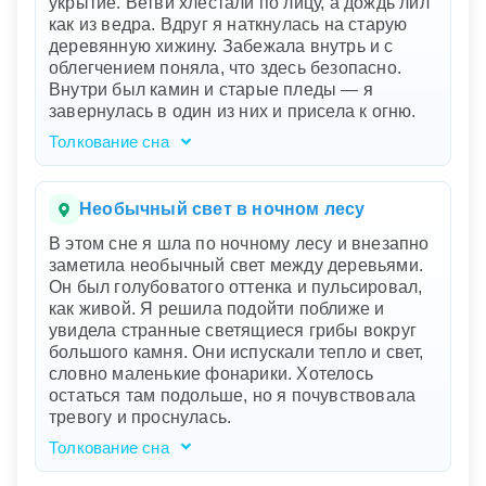
укрытие. Ветви хлестали по лицу, а дождь лил
тропинку указывают на поиски выхода из
как из ведра. Вдруг я наткнулась на старую
сложной ситуации или ответов на важные
деревянную хижину. Забежала внутрь и с
вопросы. Паника показывает ваше
облегчением поняла, что здесь безопасно.
эмоциональное напряжение и тревогу. Однако
Внутри был камин и старые пледы — я
слабый свет вдали символизирует надежду и
завернулась в один из них и присела к огню.
путь к решению ваших проблем, даже если вы
ещё не понимаете его источник. Этот свет
Толкование сна
говорит о том, что выход близок, и всё вскоре
Вам приснился сон, в котором бушует шторм и
прояснится.
вы ищете укрытие в лесу. Это может
символизировать вашу внутреннюю борьбу
Необычный свет в ночном лесу
или стрессовую ситуацию, в которой вы
В этом сне я шла по ночному лесу и внезапно
сейчас находитесь. Мокрая тропинка и
заметила необычный свет между деревьями.
хлещущие ветви указывают на трудности, с
Он был голубоватого оттенка и пульсировал,
которыми вы сталкиваетесь. Но, как только вы
как живой. Я решила подойти поближе и
находите старую хижину и камин, это
увидела странные светящиеся грибы вокруг
представляет место безопасности и
большого камня. Они испускали тепло и свет,
утешения. Хижина и огонь символизируют
словно маленькие фонарики. Хотелось
ваше стремление к внутреннему покою и
остаться там подольше, но я почувствовала
стабильности.
тревогу и проснулась.
Толкование сна
Ваш сон о ночном лесу и светящихся грибах –