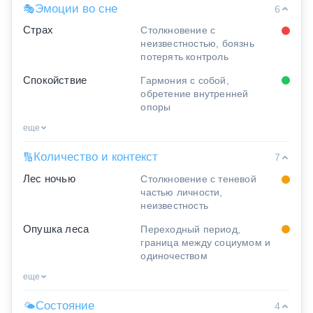
Эмоции во сне
🎭
6
Страх
Столкновение с
неизвестностью, боязнь
потерять контроль
Спокойствие
Гармония с собой,
обретение внутренней
опоры
еще
Количество и контекст
🔢
7
Лес ночью
Столкновение с теневой
частью личности,
неизвестность
Опушка леса
Переходный период,
граница между социумом и
одиночеством
еще
Состояние
🌤
4