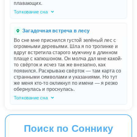
плавающих.
ноги указывают на то, что избежать их не так
просто.
Толкование сна
Ваш сон о красивом лесу с озером
символизирует ваше внутреннее спокойствие
и гармонию. Гладкая поверхность воды, как
Загадочная встреча в лесу
зеркало, отражает ваше состояние души, а
Во сне мне приснился густой зелёный лес с
прозрачность воды до самого дна указывает
огромными деревьями. Шла я по тропинке и
на вашу ясность мыслей и честность перед
вдруг встретила старого мужчину в длинном
самим собой. Старая деревянная лодка на
плаще с капюшоном. Он молча дал мне какой-
причале представляет ваши связи с прошлым
то свёрток и исчез так же внезапно, как
и вашу готовность исследовать свои чувства и
появился. Раскрываю свёрток — там карта со
эмоции. Грести к середине озера, где вода
странными символами и указаниями. Но тут
тихая и прозрачная, говорит о вашем
же меня кто-то окликнул по имени — я резко
стремлении к внутреннему покою и
обернулась и проснулась.
самопознанию. Рыбки, плавающие в
прозрачной воде, могут символизировать
Толкование сна
ваши скрытые желания и интуицию.
Ваш сон погружает вас в загадочный и
волшебный мир, где густой зелёный лес
символизирует рост и жизненные перемены.
Старый мужчина в плаще с капюшоном – это
Поиск по Соннику
мудрость и подсознание, дающие вам свёрток
с картой. Карта со странными символами