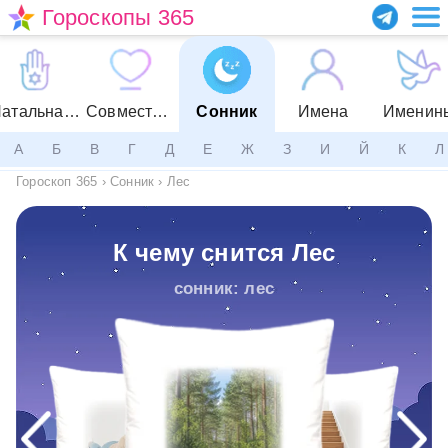
Гороскопы 365
Натальная карта
Совместимость
Сонник
Имена
Именин
А
Б
В
Г
Д
Е
Ж
З
И
Й
К
Л
Гороскоп 365
›
Сонник
›
Лес
К чему снится Лес
сонник: лес