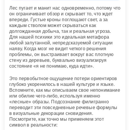
Идти во сне по узкой лесной просеке
—значит
отдохновение и спокойствие, боязнь заблудиться,
Любовались зелеными кронами
— впереди
вскоре вступить на поприще приятное, но не
Лес пугает и манит нас одновременно, потому что
неограниченный выбор или открытие?
успех и слава.
блестящее.
он ограничивает обзор и скрывает то, что ждет
Чувствуете ли вы, что жизнь давит на вас
впереди. Густые кроны поглощают свет, а за
настолько, что вы даже не в состоянии
Опавшие листья, шуршащие под ногами
— к
Видеть во сне лес вдали
— к холодной зиме,
каждым стволом может скрываться как
рассмотреть отдельные деревья в едином лесном
потере.
входить в него
— к внезапному страху,
долгожданная добыча, так и реальная угроза.
массиве?
порубленный лес видеть
— к неприятностям,
Для нашей психики это идеальная метафора
Лес с засохшими деревьями
— снится к
гулять по лесу зимой
— к нужде,
рубить во сне
любой запутанной, непредсказуемой ситуации
Сонник Лоффа
разочарованиям.
лес
— к успеху.
наяву. Когда мозг не видит четкого решения
Семейный сонник
проблемы, он выстраивает вокруг вас плотную
Если вы во сне продираетесь сквозь чащу
—
стену из деревьев, буквально визуализируя
возможно, вскоре вам придется преодолевать
состояние «я не понимаю, куда идти».
препятствия на своем пути.
Заблудиться в лесу
— к препятствиям.
Это первобытное ощущение потери ориентиров
глубоко укоренилось в нашей культуре и языке.
Замерзший
— к наступлению неблагоприятных
Вспомните, как мы описываем свое непонимание
времен.
или обилие чего-либо, используя именно
«лесные» образы. Подсознание филигранно
Осенний золотой лес
— символ ясных итогов.
переводит эти повседневные речевые формулы
в визуальные декорации сновидения.
Темный
— символизирует неопределенность и
Посмотрите, как точно мы применяем этот
дикость вашей души,
светлый и редкий
—
символ в реальности:
определенность порывов, душевную гармонию.