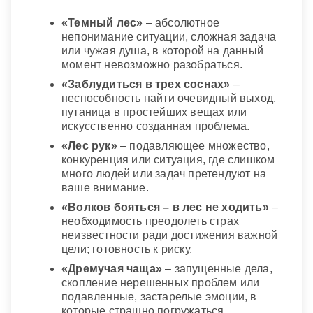
Лесной пожар
— к благополучному завершению
«Темный лес»
– абсолютное
планов.
непонимание ситуации, сложная задача
или чужая душа, в которой на данный
Лес в дыму
— к страданиям от иллюзий и
момент невозможно разобраться.
предрассудков, лес в тумане символизирует
ваше нежелание лучше узнать себя, стремление
«Заблудиться в трех соснах»
–
к заблуждениям.
неспособность найти очевидный выход,
путаница в простейших вещах или
Осинником, ельником идти
— к мрачным и злым
искусственно созданная проблема.
мыслям,
березняком
— к доброму настрою
«Лес рук»
– подавляющее множество,
души,
сосняком
— к думам о возвышенном.
Для
конкуренция или ситуация, где слишком
молодой девушки гулять по лесу
— к встрече с
много людей или задач претендуют на
суженым.
ваше внимание.
Видеть или находиться во сне в лесопарке
—
«Волков бояться – в лес не ходить»
–
означает, что вас ожидает отдых с семьей на
необходимость преодолеть страх
природе.
неизвестности ради достижения важной
цели; готовность к риску.
Если вам приснилась зеленая лесополоса
— к
радости и развлечению,
без листьев
— к
«Дремучая чаща»
– запущенные дела,
тусклым без праздников будням.
скопление нерешенных проблем или
подавленные, застарелые эмоции, в
Быть во сне на лесной поляне
— к встрече с
которые страшно погружаться.