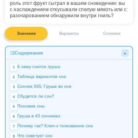
роль этот фрукт сыграл в вашем сновидении: вы
с наслаждением откусывали спелую мякоть или с
разочарованием обнаружили внутри гниль?
Значение
Варианты
Сонники
Содержание
▲
К чему снится груша
1
Таблица вариантов сна
2
Сонник 365: Груша во сне
3
Сбудется ли сон?
4
Похожие сны
5
Груша в 43 сонниках
6
Почему так? Ключ к толкованию сна
7
Что советует сон
8