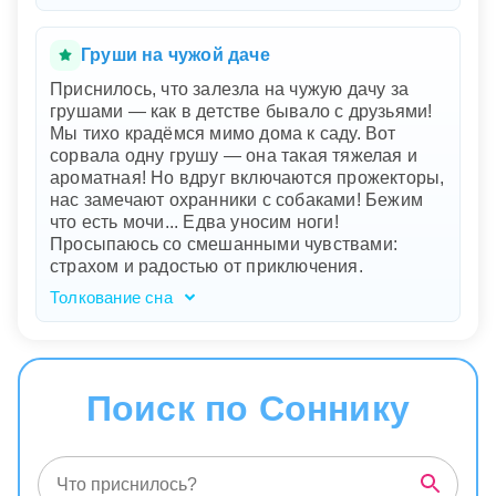
желаемого может нести непредсказуемые
Ваш сон, наполненный путешествиями и
последствия или что-то пугающее.
постоянным спутником в виде маленькой
груши, символизирует внутренний поиск и
Груши на чужой даче
стремление к гармонии. Груша, которая
Приснилось, что залезла на чужую дачу за
сопровождает вас повсюду, выступает как
грушами — как в детстве бывало с друзьями!
талисман и знак стабильности в жизни,
Мы тихо крадёмся мимо дома к саду. Вот
подчеркивая вашу связь с внутренними
сорвала одну грушу — она такая тяжелая и
ценностями и источниками силы. Она
ароматная! Но вдруг включаются прожекторы,
символизирует вашу привязанность к чему-то
нас замечают охранники с собаками! Бежим
важному и сокровенному. Путешествие по
что есть мочи... Едва уносим ноги!
разным странам олицетворяет ваш
Просыпаюсь со смешанными чувствами:
жизненный путь, разнообразие возможностей
страхом и радостью от приключения.
и поиск новых горизонтов. Ощущение
спокойствия и уверенности после
Толкование сна
пробуждения говорит о том, что вы нашли
Ваш сон о залезании на чужую дачу за
опору и внутреннюю гармонию.
грушами — это яркая метафора вашего
внутреннего стремления к свободе и
приключениям, которые вы когда-то
Поиск по Соннику
испытывали в детстве. Груша символизирует
что-то ценное и желанное, чего вы страстно
хотите достичь, несмотря на риск и
возможные препятствия. Прожекторы и