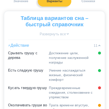
Значение
Варианты
Сонники
Таблица вариантов сна –
быстрый справочник
Развернуть все
Действие
⚡
11
Срывать грушу с
Достижение цели,
дерева
получение заслуженной
награды
Есть сладкую грушу
Умение наслаждаться
жизнью, физический
комфорт
Кусать твердую грушу
Преждевременные
ожидания, столкновение с
упрямством
Околачивать груши во
Трата времени впустую,