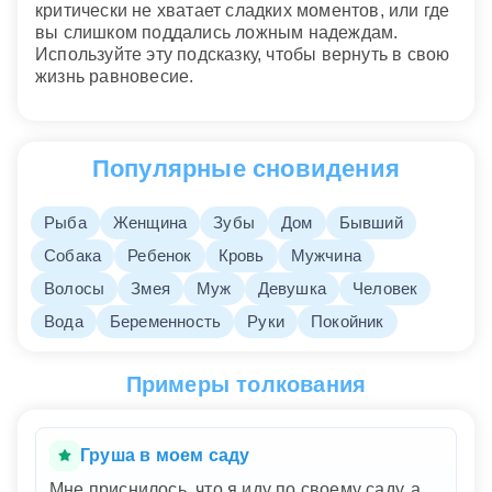
критически не хватает сладких моментов, или где
вы слишком поддались ложным надеждам.
Используйте эту подсказку, чтобы вернуть в свою
жизнь равновесие.
Популярные сновидения
Рыба
Женщина
Зубы
Дом
Бывший
Собака
Ребенок
Кровь
Мужчина
Волосы
Змея
Муж
Девушка
Человек
Вода
Беременность
Руки
Покойник
Примеры толкования
Груша в моем саду
Мне приснилось, что я иду по своему саду, а