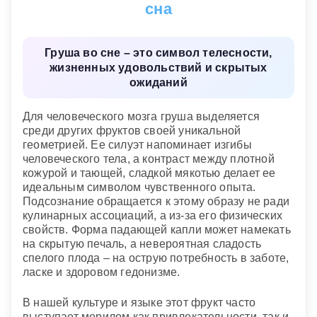
сна
Мыть их
— к отравлению.
Если во сне вам предложили надкусанную
Консервировали груши
— настройтесь на
Покупка груш
— вскоре вы можете совершить
грушу
— в реальной жизни вас ожидают
философский лад.
неосторожный поступок, в результате которого
семейные дрязги и ссоры.
Груша во сне – это символ телесности,
Семейный сонник
сломаете руку или ногу.
жизненных удовольствий и скрытых
Сонник Эзопа
ожиданий
Вы продаете груши
— из-за вашего
неосторожного поступка может пострадать кто-то
из ваших близких.
Для человеческого мозга груша выделяется
среди других фруктов своей уникальной
Если вам приснилось, что вы рубите грушевое
геометрией. Ее силуэт напоминает изгибы
дерево
— знайте, вам непременно нужно
человеческого тела, а контраст между плотной
заняться своим здоровьем и сменить образ
кожурой и тающей, сладкой мякотью делает ее
жизни.
идеальным символом чувственного опыта.
Подсознание обращается к этому образу не ради
Сонник Федоровской
кулинарных ассоциаций, а из-за его физических
свойств. Форма падающей капли может намекать
на скрытую печаль, а невероятная сладость
спелого плода – на острую потребность в заботе,
ласке и здоровом гедонизме.
В нашей культуре и языке этот фрукт часто
выступает мерилом как привлекательности, так и