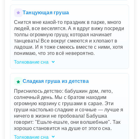
Пустынная улица отражает чувство
одиночества или внутренней пустоты,
Танцующая груша
которую вы можете испытывать в реальной
Снится мне какой-то праздник в парке, много
жизни. Груша, светящаяся изнутри,
людей, все веселятся. А я вдруг вижу посреди
символизирует нечто важное и ценное для вас
толпы огромную грушу, которая начинает
— возможно, это ваши таланты, мечты или
танцевать! Все вокруг смеются и хлопают в
личные достижения. Люди, появляющиеся и
ладоши. И я тоже смеюсь вместе с ними, хотя
требующие грушу, олицетворяют давление
понимаю, что это всё невероятно.
окружающих или общество, которое пытается
отнять у вас эту ценность. Бег и тяжелеющая
Толкование сна
груша говорят о том, что вы чувствуете себя
Ваш сон словно пестрая картина, полная
перегруженным и уязвимым.
радости и веселья. Праздник в парке
символизирует ваше стремление к счастью и
Сладкая груша из детства
беззаботному общению с окружающими.
Приснилось детство: бабушкин дом, лето,
Огромная танцующая груша — это
солнечный день. Мы с братом находим
воплощение чего-то необычного и
огромную корзину с грушами в сарае. Эти
неожиданного в вашей жизни, возможно,
груши настолько сладкие и сочные — лучше я
какого-то неординарного события или
ничего в жизни не пробовала! Бабушка
человека, который приносит радость и смех.
говорит: "Ешьте-ешьте, они волшебные". Так
Смех и аплодисменты вокруг вас
хорошо становится на душе от этого сна.
подчеркивают вашу способность
наслаждаться моментом, даже если он
Толкование сна