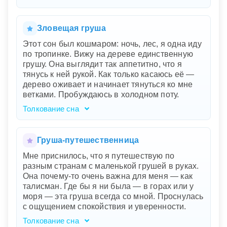
кажется нереальным.
Этот сон — настоящее погружение в ваше
детство, полное беззаботности и радости.
Бабушкин дом символизирует тепло,
Зловещая груша
безопасность и любовь, которые вы
Этот сон был кошмаром: ночь, лес, я одна иду
испытывали в те времена. Сладкие и сочные
по тропинке. Вижу на дереве единственную
груши олицетворяют изобилие и удовольствие
грушу. Она выглядит так аппетитно, что я
от жизни. Ваша бабушка с её словами
тянусь к ней рукой. Как только касаюсь её —
подчеркивает волшебство момента,
дерево оживает и начинает тянуться ко мне
заставляя вас чувствовать счастье и
ветками. Пробуждаюсь в холодном поту.
удовлетворение. Этот сон указывает на то, что
вы тоскуете по таким простым и радостным
Толкование сна
моментам в своей жизни, возможно,
Ваш сон, полный напряжения и символизма,
испытываете потребность вернуться к корням
может отражать внутренние страхи и
и вспомнить источники вашего истинного
противоречия. Лес ночью — это часто символ
Груша-путешественница
счастья.
неизвестности и страхов. Вы одна на
Мне приснилось, что я путешествую по
тропинке, что говорит о чувствах одиночества
разным странам с маленькой грушей в руках.
или изоляции. Груша на дереве — нечто
Она почему-то очень важна для меня — как
заманчивое, возможно, символизирует
талисман. Где бы я ни была — в горах или у
желание или цель, которая кажется вам
моря — эта груша всегда со мной. Проснулась
важной и притягательной. Но когда вы
с ощущением спокойствия и уверенности.
пытаетесь достичь этого, дерево оживает и
пугает вас, показывая, что достижение
Толкование сна