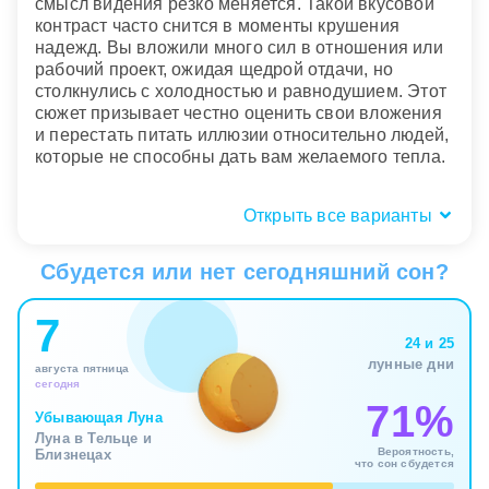
смысл видения резко меняется. Такой вкусовой
контраст часто снится в моменты крушения
надежд. Вы вложили много сил в отношения или
рабочий проект, ожидая щедрой отдачи, но
столкнулись с холодностью и равнодушием. Этот
сюжет призывает честно оценить свои вложения
и перестать питать иллюзии относительно людей,
которые не способны дать вам желаемого тепла.
Открыть все варианты
Пространство и контекст:
грушевый сад или чужие руки
Сбудется или нет сегодняшний сон?
Место действия и окружающая обстановка
7
помогают понять, в какой именно сфере жизни
24 и 25
разворачивается ваш поиск баланса. Гулять во
лунные дни
августа пятница
сне по ухоженному, залитому солнцем грушевому
сегодня
саду – прекрасный знак, указывающий на
71%
изобилие и благоприятную среду для личного
Убывающая Луна
Луна в Тельце и
роста. Ваше подсознание транслирует чувство
Вероятность,
Близнецах
глубокой безопасности и уверенности в
что сон сбудется
завтрашнем дне, где есть место и продуктивному