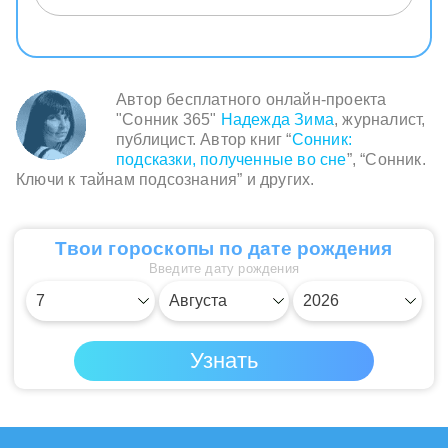
охранники с собаками — это ваши внутренние
страхи и тревоги, которые внезапно осветили
ваши действия и вынудили вас бежать. Ваши
смешанные чувства после пробуждения
отражают баланс между страхом неудачи и
Автор бесплатного онлайн-проекта
радостью от самого процесса поиска
"Сонник 365"
Надежда Зима
, журналист,
приключений.
публицист. Автор книг “
Сонник:
подсказки, полученные во сне
”, “Сонник.
Ключи к тайнам подсознания” и других.
Твои гороскопы по дате рождения
Введите дату рождения