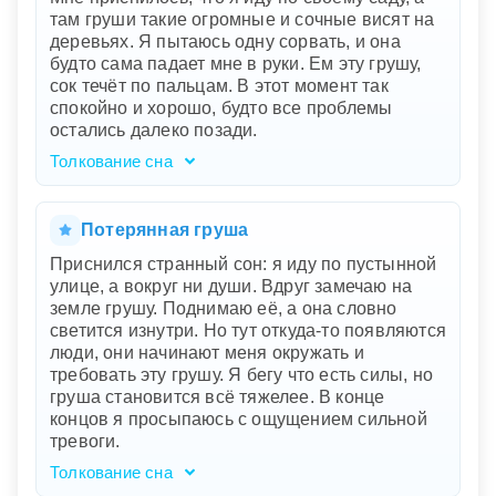
там груши такие огромные и сочные висят на
деревьях. Я пытаюсь одну сорвать, и она
будто сама падает мне в руки. Ем эту грушу,
сок течёт по пальцам. В этот момент так
спокойно и хорошо, будто все проблемы
остались далеко позади.
Толкование сна
Ваш сон о сочных грушах в саду говорит о
плодородии и изобилии. Огромные и спелые
груши символизируют успех, радость и
Потерянная груша
удовлетворение, которые легко достигаются,
Приснился странный сон: я иду по пустынной
словно груши сами падают вам в руки. Вкус и
улице, а вокруг ни души. Вдруг замечаю на
сочность фрукта отражают ваши
земле грушу. Поднимаю её, а она словно
положительные эмоции и глубокое чувство
светится изнутри. Но тут откуда-то появляются
спокойствия. Этот сон может быть сигналом
люди, они начинают меня окружать и
того, что вы находитесь в гармонии с собой и
требовать эту грушу. Я бегу что есть силы, но
готовы наслаждаться плодами своего труда.
груша становится всё тяжелее. В конце
Возможно, сейчас вы на пороге важных
концов я просыпаюсь с ощущением сильной
достижений, которые принесут вам радость и
тревоги.
умиротворение.
Толкование сна
Ваш сон полон символизма и эмоций.