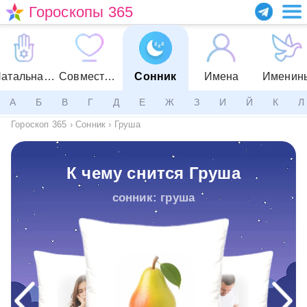
Гороскопы 365
Натальная карта
Совместимость
Сонник
Имена
Именин
А
Б
В
Г
Д
Е
Ж
З
И
Й
К
Л
Гороскоп 365
›
Сонник
›
Груша
К чему снится Груша
сонник: груша