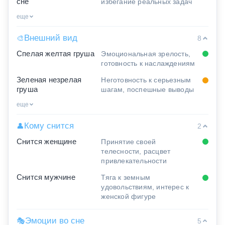
сне
избегание реальных задач
еще
Внешний вид
🎨
8
Спелая желтая груша
Эмоциональная зрелость,
готовность к наслаждениям
Зеленая незрелая
Неготовность к серьезным
груша
шагам, поспешные выводы
еще
Кому снится
👤
2
Снится женщине
Принятие своей
телесности, расцвет
привлекательности
Снится мужчине
Тяга к земным
удовольствиям, интерес к
женской фигуре
Эмоции во сне
🎭
5