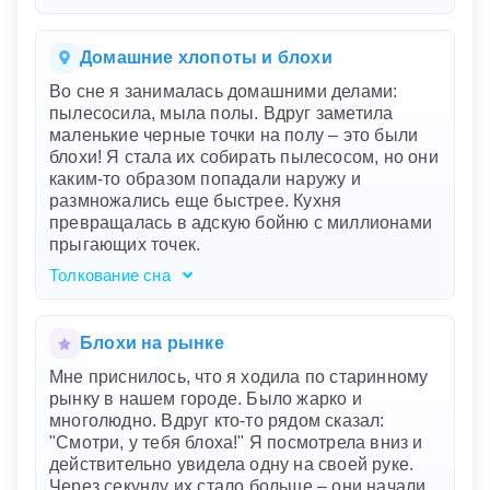
Ваш сон наполнен символами, которые
говорят о внутреннем беспокойстве и
ощущении непредсказуемой угрозы.
Домашние хлопоты и блохи
Лаборатория – это место исследования и
Во сне я занималась домашними делами:
неизвестного, что может указывать на вашу
пылесосила, мыла полы. Вдруг заметила
неуверенность в текущей жизненной ситуации
маленькие черные точки на полу – это были
или проекте. Гигантские блохи символизируют
блохи! Я стала их собирать пылесосом, но они
мелкие проблемы или неприятности, которые
каким-то образом попадали наружу и
приобрели угрожающие размеры и начали вас
размножались еще быстрее. Кухня
преследовать. Их прыжки как землетрясения
превращалась в адскую бойню с миллионами
подчеркивают, насколько эти проблемы могут
прыгающих точек.
выбивать вас из равновесия. Бег по
лабиринту без выхода показывает вашу
Толкование сна
попытку найти решение, но пока безуспешно.
Ваш сон о домашних делах, которые вдруг
превратились в ужасную борьбу с блохами,
отражает внутреннее беспокойство и чувство
Блохи на рынке
перегруженности. Домашние дела
Мне приснилось, что я ходила по старинному
символизируют повседневные обязанности и
рынку в нашем городе. Было жарко и
задачи, а блохи – маленькие проблемы,
многолюдно. Вдруг кто-то рядом сказал:
которые неожиданно возникают и начинают
"Смотри, у тебя блоха!" Я посмотрела вниз и
множиться. Ваши попытки избавиться от них
действительно увидела одну на своей руке.
только ухудшали ситуацию, что говорит о
Через секунду их стало больше – они начали