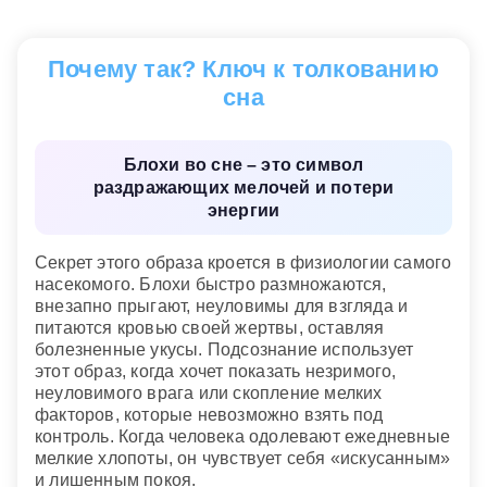
возлюбленном
— это говорит о его
непостоянстве.
Почему так? Ключ к толкованию
Сонник современной женщины
сна
Блохи во сне – это символ
раздражающих мелочей и потери
энергии
Секрет этого образа кроется в физиологии самого
насекомого. Блохи быстро размножаются,
внезапно прыгают, неуловимы для взгляда и
питаются кровью своей жертвы, оставляя
болезненные укусы. Подсознание использует
этот образ, когда хочет показать незримого,
неуловимого врага или скопление мелких
факторов, которые невозможно взять под
контроль. Когда человека одолевают ежедневные
мелкие хлопоты, он чувствует себя «искусанным»
и лишенным покоя.