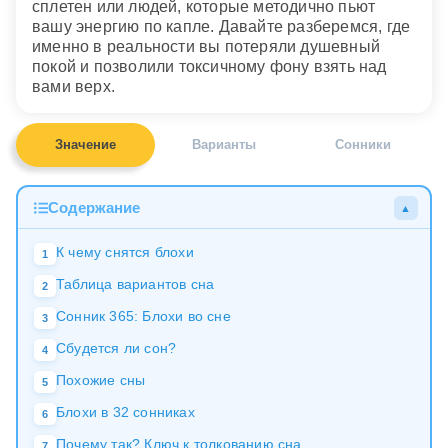
сплетен или людей, которые методично пьют
вашу энергию по капле. Давайте разберемся, где
именно в реальности вы потеряли душевный
покой и позволили токсичному фону взять над
вами верх.
Значение
Варианты
Сонники
Содержание
▲
К чему снятся блохи
1
Таблица вариантов сна
2
Сонник 365: Блохи во сне
3
Сбудется ли сон?
4
Похожие сны
5
Блохи в 32 сонниках
6
Почему так? Ключ к толкованию сна
7