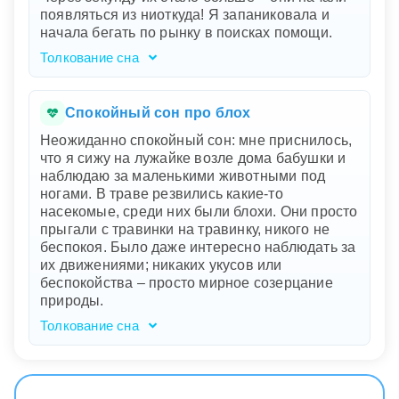
чувстве беспомощности перед
появляться из ниоткуда! Я запаниковала и
накопившимися мелочами. Этот сон
начала бегать по рынку в поисках помощи.
призывает вас обратить внимание на
накопившиеся незначительные задачи,
Толкование сна
которые могут превращаться в большие
Старинный рынок символизирует вашу жизнь
проблемы. Возможно, вам стоит пересмотреть
или текущую ситуацию, которая может
подход к решению текущих вопросов и
казаться запутанной и многолюдной. Жаркая
Спокойный сон про блох
распределению обязанностей.
атмосфера указывает на напряжение и
Неожиданно спокойный сон: мне приснилось,
стрессы. Блохи, появляющиеся из ниоткуда,
что я сижу на лужайке возле дома бабушки и
отражают мелкие, но досаждающие проблемы
наблюдаю за маленькими животными под
или беспокойства, которые внезапно
ногами. В траве резвились какие-то
появляются и множатся. Ваша паника и
насекомые, среди них были блохи. Они просто
бегство показывают, что вы чувствуете себя
прыгали с травинки на травинку, никого не
перегруженной и ищете помощи.
беспокоя. Было даже интересно наблюдать за
их движениями; никаких укусов или
беспокойства – просто мирное созерцание
природы.
Толкование сна
Ваш сон о лужайке у бабушкиного дома, где
вы спокойно наблюдаете за маленькими
животными и насекомыми, включая
безобидно прыгающих блох, говорит о вашем