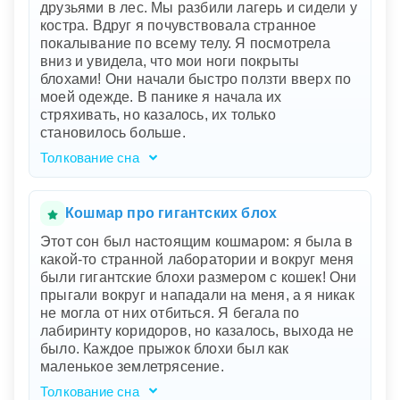
друзьями в лес. Мы разбили лагерь и сидели у
ваше внутреннее состояние и может быть
костра. Вдруг я почувствовала странное
связано с реальными событиями в вашей
покалывание по всему телу. Я посмотрела
жизни. Возможно, вы чувствуете себя
вниз и увидела, что мои ноги покрыты
подавленным или беспомощным перед
блохами! Они начали быстро ползти вверх по
ситуацией, которая выходит из-под вашего
моей одежде. В панике я начала их
контроля. Эти блохи представляют мелкие, но
стряхивать, но казалось, их только
назойливые проблемы или заботы, которые
становилось больше.
накапливаются и вызывают дискомфорт.
Толкование сна
Сон о походе с друзьями, лагере и внезапном
нашествии блох может быть символическим
отражением вашего внутреннего мира. Поход
Кошмар про гигантских блох
и лагерь у костра символизируют вашу
Этот сон был настоящим кошмаром: я была в
близость к природе и желание провести время
какой-то странной лаборатории и вокруг меня
с дорогими вам людьми. Однако блохи,
были гигантские блохи размером с кошек! Они
которые вдруг появляются и начинают
прыгали вокруг и нападали на меня, а я никак
атаковать вас, могут указывать на чувство
не могла от них отбиться. Я бегала по
беспокойства или раздражения в реальной
лабиринту коридоров, но казалось, выхода не
жизни. Возможно, есть небольшие, но
было. Каждое прыжок блохи был как
настойчивые проблемы, которые вас
маленькое землетрясение.
беспокоят и требуют вашего внимания.
Толкование сна