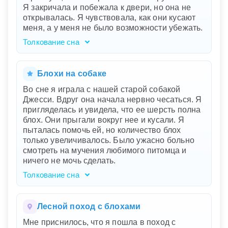
Я закричала и побежала к двери, но она не
открывалась. Я чувствовала, как они кусают
меня, а у меня не было возможности убежать.
Толкование сна
Ваш сон о ползучих блохах на ковре, закрытой
двери и ощущении безвыходности
представляет собой символическое
Блохи на собаке
отражение внутреннего беспокойства и
Во сне я играла с нашей старой собакой
чувства уязвимости. Ковер, обычно
Джесси. Вдруг она начала нервно чесаться. Я
символизирующий уют и комфорт, становится
пригляделась и увидела, что ее шерсть полна
местом угрозы, что может указывать на
блох. Они прыгали вокруг нее и кусали. Я
скрытые проблемы или тревоги в вашей
пыталась помочь ей, но количество блох
жизни, которые вы игнорировали или не
только увеличивалось. Было ужасно больно
замечали. Блохи, кусая вас, показывают, что
смотреть на мучения любимого питомца и
эти проблемы начинают причинять вам
ничего не мочь сделать.
реальный дискомфорт. Закрытая дверь
символизирует чувство ловушки или
Толкование сна
невозможности найти решение.
Этот сон, где ваша старая собака Джесси
страдает от блох, символизирует глубокую
обеспокоенность и беспомощность перед
Лесной поход с блохами
проблемами близких вам существ. Чувство
Мне приснилось, что я пошла в поход с
тревоги и невозможности помочь отражает