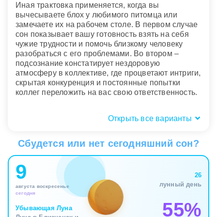
Иная трактовка применяется, когда вы
вычесываете блох у любимого питомца или
замечаете их на рабочем столе. В первом случае
сон показывает вашу готовность взять на себя
чужие трудности и помочь близкому человеку
разобраться с его проблемами. Во втором –
подсознание констатирует нездоровую
атмосферу в коллективе, где процветают интриги,
скрытая конкуренция и постоянные попытки
коллег переложить на вас свою ответственность.
Открыть все варианты
Физические ощущения: фантомный
зуд или болезненные укусы?
Сбудется или нет сегодняшний сон?
Телесный отклик в сновидениях о паразитах
9
является ключевым маркером степени вашей
26
уязвимости. Если сон сопровождается лишь
лунный день
августа воскресенье
легким фантомным зудом и желанием
сегодня
отряхнуться, в реальности вы столкнулись с
55%
поверхностными неприятностями. Это могут быть
Убывающая Луна