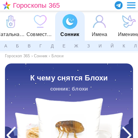
Гороскопы 365
Натальная карта
Совместимость
Сонник
Имена
Именин
А
Б
В
Г
Д
Е
Ж
З
И
Й
К
Л
Гороскоп 365
›
Сонник
›
Блохи
К чему снятся Блохи
сонник: блохи