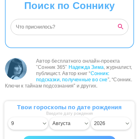
Поиск по Соннику
внутреннем мире. Видеть спокойствие
природы и чувствовать себя комфортно среди
мелких существ символизирует вашу
способность находить гармонию в
повседневной жизни и видеть красоту в
малых вещах. Это также может означать, что
вы способны справляться с мелкими
раздражениями или проблемами без
большого стресса, рассматривая их как часть
Автор бесплатного онлайн-проекта
естественного порядка.
"Сонник 365"
Надежда Зима
, журналист,
публицист. Автор книг “
Сонник:
подсказки, полученные во сне
”, “Сонник.
Ключи к тайнам подсознания” и других.
Твои гороскопы по дате рождения
Введите дату рождения