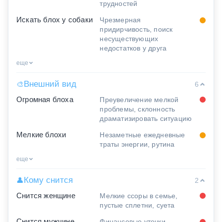
трудностей
Искать блох у собаки
Чрезмерная
придирчивость, поиск
несуществующих
недостатков у друга
еще
Внешний вид
🎨
6
Огромная блоха
Преувеличение мелкой
проблемы, склонность
драматизировать ситуацию
Мелкие блохи
Незаметные ежедневные
траты энергии, рутина
еще
Кому снится
👤
2
Снится женщине
Мелкие ссоры в семье,
пустые сплетни, суета
Снится мужчине
Финансовые утечки,