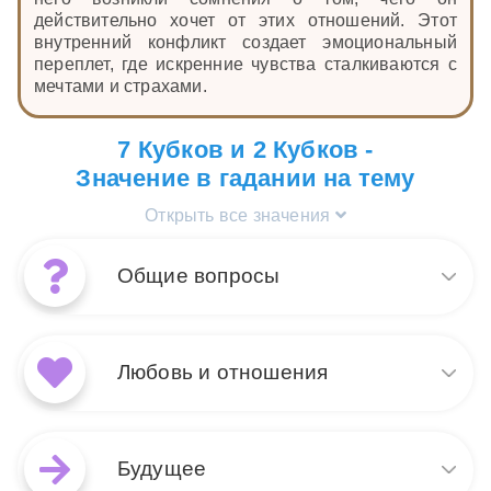
действительно хочет от этих отношений. Этот
внутренний конфликт создает эмоциональный
переплет, где искренние чувства сталкиваются с
мечтами и страхами.
7 Кубков и 2 Кубков -
Значение в гадании на тему
Открыть все значения
Общие вопросы
Сочетание 2 Кубков и 7
Кубков в общих раскладах
Любовь и отношения
указывает на необходимость
сбалансировать эмоции и
реальность. 2 Кубков
В раскладе на любовь и
символизирует гармонию и
отношения карты 2 Кубков и
Будущее
взаимопонимание, тогда как 7
7 Кубков подчеркивают магию