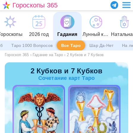
Гороскопы 365
Гороскопы
2026 год
Гадания
Лунный календарь
еб
Таро 1000 Вопросов
Все Таро
Шар Да-Нет
На л
Гороскоп 365
›
Гадание на Таро
›
2 Кубков и 7 Кубков
2 Кубков и 7 Кубков
Сочетание карт Таро