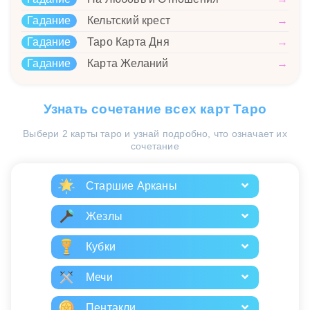
Гадание
Кельтский крест
→
Гадание
Таро Карта Дня
→
Гадание
Карта Желаний
→
Узнать сочетание всех карт Таро
Выбери 2 карты таро и узнай подробно, что означает их
сочетание
Старшие Арканы
Жезлы
Кубки
Мечи
Пентакли