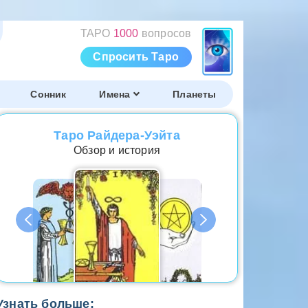
ТАРО
1000
вопросов
Спросить Таро
Сонник
Имена
Планеты
Таро Райдера-Уэйта
Обзор и история
Узнать больше: