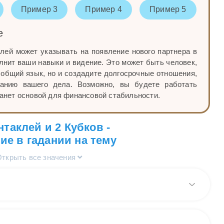
Пример 3
Пример 4
Пример 5
е
лей может указывать на появление нового партнера в
лнит ваши навыки и видение. Это может быть человек,
 общий язык, но и создадите долгосрочные отношения,
танию вашего дела. Возможно, вы будете работать
танет основой для финансовой стабильности.
нтаклей и 2 Кубков -
ие в гадании на тему
Открыть все значения
рт Таро 2 Кубков и 10 Пентаклей в общих раскладах