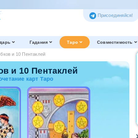
Присоединяйся!
дарь
Гадания
Таро
Совместимость
убков и 10 Пентаклей
Таро Тота
Обзор и история
ов и 10 Пентаклей
очетание карт Таро