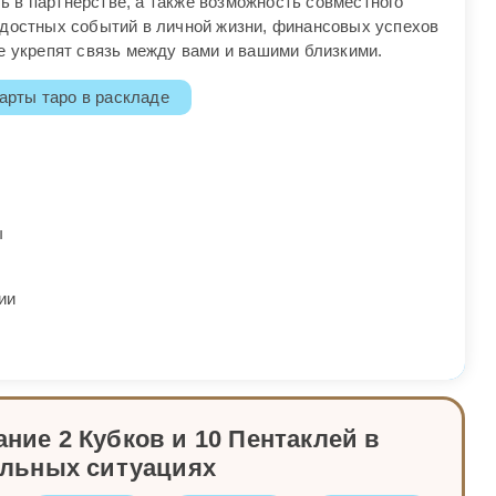
 в партнерстве, а также возможность совместного
адостных событий в личной жизни, финансовых успехов
е укрепят связь между вами и вашими близкими.
арты таро в раскладе
ы
ии
ние 2 Кубков и 10 Пентаклей в
альных ситуациях