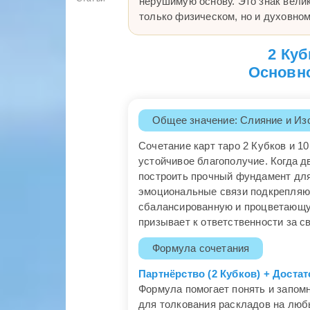
нерушимую основу. Это знак велик
только физическом, но и духовном
2 Куб
Основно
Общее значение: Слияние и Из
Сочетание карт таро 2 Кубков и 1
устойчивое благополучие. Когда д
построить прочный фундамент для
эмоциональные связи подкрепляю
сбалансированную и процветающую
призывает к ответственности за с
Формула сочетания
Партнёрство (2 Кубков) + Доста
Формула помогает понять и запомн
для толкования раскладов на люб