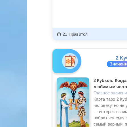
21 Нравится
2 Ку
Значени
2 Кубков: Когд
любимым чело
Главное значен
Карта таро 2 Ку
человеку, но не
— интерес взаим
набраться смело
самый верный, 