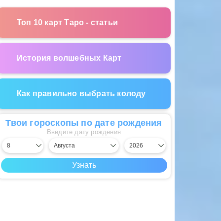
Топ 10 карт Таро - статьи
История волшебных Карт
Как правильно выбрать колоду
Твои гороскопы по дате рождения
Введите дату рождения