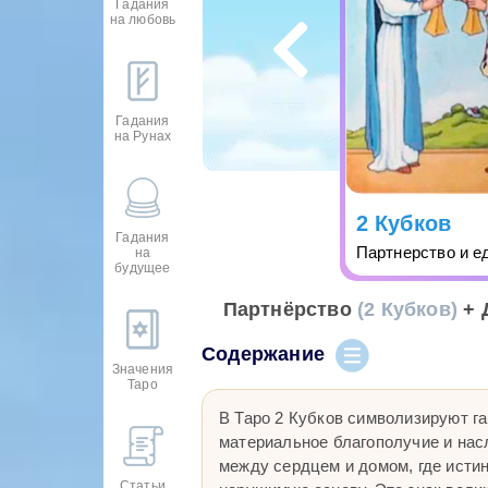
Гадания
на любовь
Гадания
на Рунах
2 Кубков
Гадания
Партнерство и е
на
будущее
Партнёрство
(2 Кубков)
+ 
Содержание
Значения
Таро
В Таро 2 Кубков символизируют г
материальное благополучие и нас
между сердцем и домом, где исти
Статьи