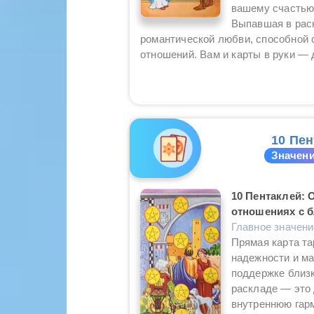
вашему счастью
Выпавшая в рас
романтической любви, способной 
отношений. Вам и карты в руки — 
10 Пен
Значени
10 Пентаклей: 
отношениях с 
Главное значен
Прямая карта та
надежности и ма
поддержке близк
раскладе — это 
внутреннюю гарм