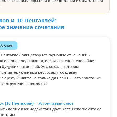
ого союза, воплощенного в процветании и богатстве не
.
ков и 10 Пентаклей:
е значение сочетания
обилие
0 Пентаклей олицетворяет гармонию отношений и
ва сердца соединяются, возникает сила, способная
 будущих поколений. Это союз, в котором
тся материальными ресурсами, создавая
 среду. Живите не только для себя — это сочетание
вое окружение и потомков.
ток (10 Пентаклей) = Устойчивый союз
ить логику взаимодействия двух карт. Используйте ее
ые темы.