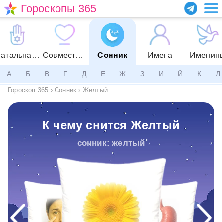
Гороскопы 365
Натальная карта
Совместимость
Сонник
Имена
Именин
А
Б
В
Г
Д
Е
Ж
З
И
Й
К
Л
Гороскоп 365
›
Сонник
›
Желтый
К чему снится Желтый
сонник: желтый