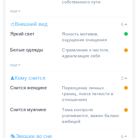
собственного пути
еще
Внешний вид
🎨
6
Яркий свет
Ясность мотивов,
ощущение очищения
Белые одежды
Стремление к чистоте,
идеализация себя
еще
Кому снится
👤
2
Снится женщине
Переоценка личных
границ, поиск легкости в
отношениях
Снится мужчине
Тема контроля
усиливается, важен баланс
амбиций
Эмоции во сне
🎭
6