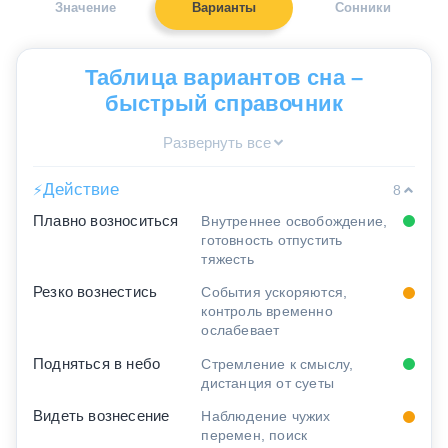
Значение
Варианты
Сонники
Таблица вариантов сна –
быстрый справочник
Развернуть все
Действие
⚡
8
Плавно возноситься
Внутреннее освобождение,
готовность отпустить
тяжесть
Резко вознестись
События ускоряются,
контроль временно
ослабевает
Подняться в небо
Стремление к смыслу,
дистанция от суеты
Видеть вознесение
Наблюдение чужих
перемен, поиск