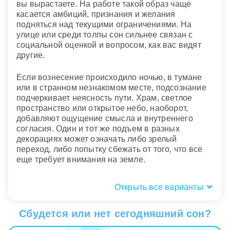
вы вырастаете. На работе такой образ чаще
касается амбиций, признания и желания
подняться над текущими ограничениями. На
улице или среди толпы сон сильнее связан с
социальной оценкой и вопросом, как вас видят
другие.
Если вознесение происходило ночью, в тумане
или в странном незнакомом месте, подсознание
подчеркивает неясность пути. Храм, светлое
пространство или открытое небо, наоборот,
добавляют ощущение смысла и внутреннего
согласия. Один и тот же подъем в разных
декорациях может означать либо зрелый
переход, либо попытку сбежать от того, что все
еще требует внимания на земле.
Открыть все варианты
Телесные ощущения: невесомость,
холод, головокружение
Сбудется или нет сегодняшний сон?