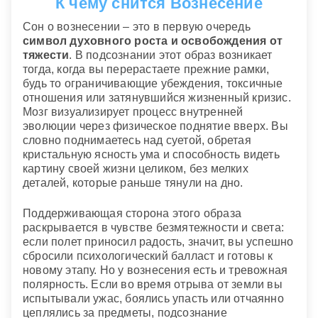
К чему снится Вознесение
Сон о вознесении – это в первую очередь
символ духовного роста и освобождения от
тяжести
. В подсознании этот образ возникает
тогда, когда вы перерастаете прежние рамки,
будь то ограничивающие убеждения, токсичные
отношения или затянувшийся жизненный кризис.
Мозг визуализирует процесс внутренней
эволюции через физическое поднятие вверх. Вы
словно поднимаетесь над суетой, обретая
кристальную ясность ума и способность видеть
картину своей жизни целиком, без мелких
деталей, которые раньше тянули на дно.
Поддерживающая сторона этого образа
раскрывается в чувстве безмятежности и света:
если полет приносил радость, значит, вы успешно
сбросили психологический балласт и готовы к
новому этапу. Но у вознесения есть и тревожная
полярность. Если во время отрыва от земли вы
испытывали ужас, боялись упасть или отчаянно
цеплялись за предметы, подсознание