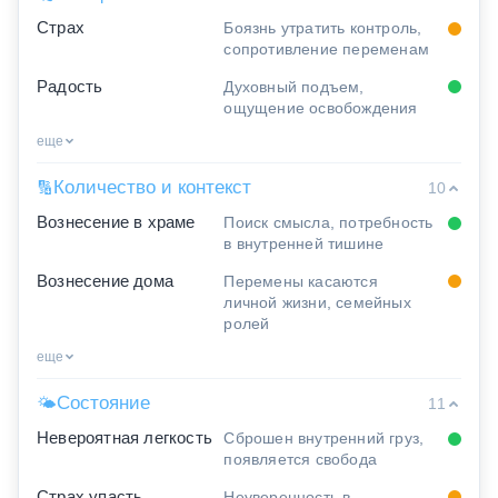
Страх
Боязнь утратить контроль,
сопротивление переменам
Радость
Духовный подъем,
ощущение освобождения
еще
Количество и контекст
🔢
10
Вознесение в храме
Поиск смысла, потребность
в внутренней тишине
Вознесение дома
Перемены касаются
личной жизни, семейных
ролей
еще
Состояние
🌤
11
Невероятная легкость
Сброшен внутренний груз,
появляется свобода
Страх упасть
Неуверенность в