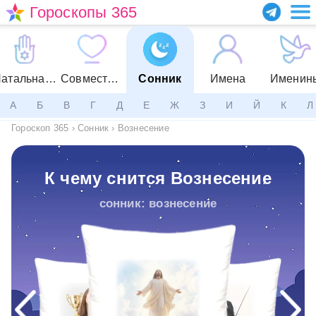
Гороскопы 365
Натальная карта
Совместимость
Сонник
Имена
Именин
А
Б
В
Г
Д
Е
Ж
З
И
Й
К
Л
Гороскоп 365
›
Сонник
›
Вознесение
К чему снится Вознесение
сонник: вознесение