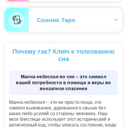
возвращение личной инициативы.
Увидеть во сне манну
— это счастливый сон,
означающий, что хотя Ваш жизненный путь и
Сонник Таро
будет нелегок, но на нем Вас ждет много хороших
Сонник «Гороскопы 365»
переживаний и это смягчит горечь трудного
опыта. Будет свет во мраке, наконец Вы одолеете
все трудности!
Манна небесная
— опасность, слежка, тайный
агент.
Почему так? Ключ к толкованию
сна
Манна небесная во сне – это символ
вашей потребности в помощи и веры во
внезапное спасение
Манна небесная – это не просто пища, это
символ выживания, дарованного свыше без
каких-либо усилий со стороны человека. Наш
мозг блестяще использует этот исторический и
религиозный код, чтобы описать состояние, когда