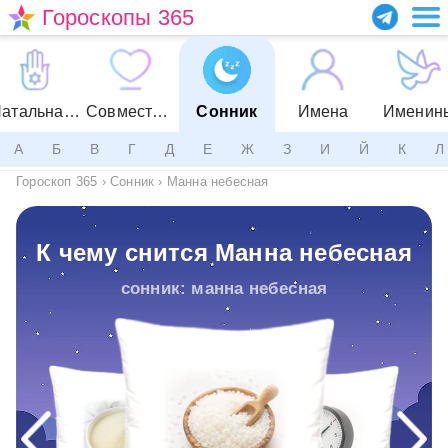
Гороскопы 365
Натальная карта
Совместимость
Сонник
Имена
Именин
А
Б
В
Г
Д
Е
Ж
З
И
Й
К
Л
Гороскоп 365
›
Сонник
›
Манна небесная
К чему снится Манна небесная
сонник: манна небесная