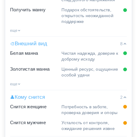
Получить манну
Подарок обстоятельств,
открытость неожиданной
поддержке
еще
Внешний вид
🎨
8
Белая манна
Чистая надежда, доверие к
доброму исходу
Золотистая манна
Ценный ресурс, ощущение
особой удачи
еще
Кому снится
👤
2
Снится женщине
Потребность в заботе,
проверка доверия и опоры
Снится мужчине
Усталость от контроля,
ожидание решения извне