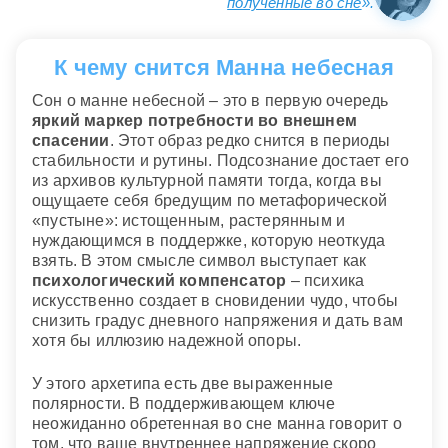
полученные во сне
».
К чему снится Манна небесная
Сон о манне небесной – это в первую очередь
яркий маркер потребности во внешнем
спасении
. Этот образ редко снится в периоды
стабильности и рутины. Подсознание достает его
из архивов культурной памяти тогда, когда вы
ощущаете себя бредущим по метафорической
«пустыне»: истощенным, растерянным и
нуждающимся в поддержке, которую неоткуда
взять. В этом смысле символ выступает как
психологический компенсатор
– психика
искусственно создает в сновидении чудо, чтобы
снизить градус дневного напряжения и дать вам
хотя бы иллюзию надежной опоры.
У этого архетипа есть две выраженные
полярности. В поддерживающем ключе
неожиданно обретенная во сне манна говорит о
том, что ваше внутреннее напряжение скоро