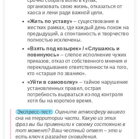
срочно собрать волю в кулак,
организовать свою жизнь, отказаться от
хаоса и лени ради важной цели.
«Жить по уставу»
– существование в
жестких рамках, где каждый день похож на
предыдущий, а спонтанность и творчество
полностью исключены.
«Взять под козырек» / «Слушаюсь и
повинуюсь»
– слепое исполнение чужих
приказов, отказ от собственного мнения и
перекладывание ответственности на того,
кто «старше по званию».
«Уйти в самоволку»
– тайное нарушение
установленных правил, острая
потребность вырваться из-под контроля
хотя бы на короткое время.
Экспресс-тест:
Оцените атмосферу вашего
сна на территории части. Какую из этих
фраз вы бы применили к своему состоянию в
тот момент? Ваш честный ответ – это и
есть ключ к разгадке сновидения.