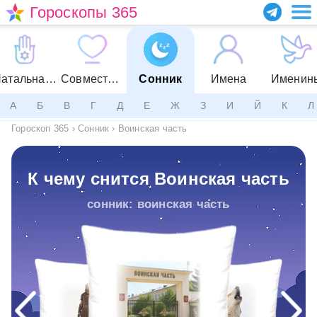
Гороскопы 365
Натальная карта
Совместимость
Сонник
Имена
Именин
А
Б
В
Г
Д
Е
Ж
З
И
Й
К
Л
Гороскоп 365
›
Сонник
›
Воинская часть
К чему снится Воинская часть
сонник: воинская часть