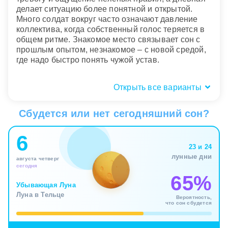
делает ситуацию более понятной и открытой.
Много солдат вокруг часто означают давление
коллектива, когда собственный голос теряется в
общем ритме. Знакомое место связывает сон с
прошлым опытом, незнакомое – с новой средой,
где надо быстро понять чужой устав.
Открыть все варианты
Люди рядом: командиры, солдаты,
проверяющие
Сбудется или нет сегодняшний сон?
Люди в таком сне воплощают фигуры авторитета
6
и внутреннего надзора. Командир нередко связан
23 и 24
с частью личности, которая требует
лунные дни
августа четверг
безупречности и не принимает слабость. Солдаты
сегодня
рядом отражают давление группы, привычку
65%
сравнивать себя с другими или желание
Убывающая Луна
раствориться в системе, чтобы не нести всю
Луна в Тельце
Вероятность,
ответственность в одиночку.
что сон сбудется
Если кто то проверяет вас, ругает или наказывает,