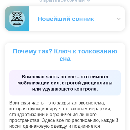
открыть все сонники
Мужчине.
Такой сон чаще затрагивает тему
субординации, лидерства и отношения к
Новейший сонник
контролю. Воинская часть может показывать как
зрелую собранность, так и усталость от роли, где
постоянно нужно соответствовать и держать
лицо. Спокойное участие в жизни части
Воинская часть снится мужчине
— к смирению,
подчеркивает готовность к ответственности, а
ограничению себя в развлечениях, употреблении
желание сбежать намекает на скрытый протест
Почему так? Ключ к толкованию
спиртного, к раскаянию;
женщине
— к новым
против навязанных правил.
романам с военными людьми.
сна
Новейший сонник
Сонник «Гороскопы 365»
Воинская часть во сне – это символ
мобилизации сил, строгой дисциплины
или удушающего контроля.
Воинская часть – это закрытая экосистема,
которая функционирует по законам иерархии,
стандартизации и ограничения личного
пространства. Здесь все по расписанию, каждый
носит одинаковую одежду и подчиняется