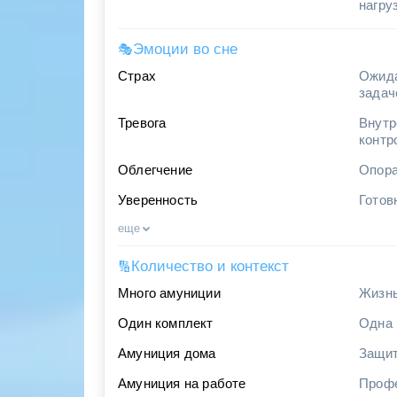
нагру
Эмоции во сне
🎭
Страх
Ожида
задач
Тревога
Внутр
контр
Облегчение
Опора
Уверенность
Готов
еще
Количество и контекст
🔢
Много амуниции
Жизнь
Один комплект
Одна 
Амуниция дома
Защит
Амуниция на работе
Профе