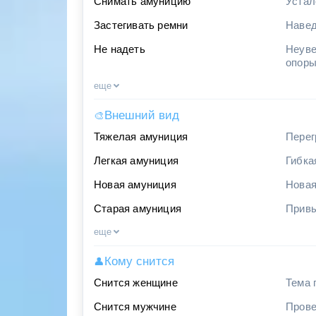
Снимать амуницию
Устал
Застегивать ремни
Навед
Не надеть
Неуве
опор
еще
Внешний вид
🎨
Тяжелая амуниция
Перег
Легкая амуниция
Гибка
Новая амуниция
Новая
Старая амуниция
Привы
еще
Кому снится
👤
Снится женщине
Тема 
Снится мужчине
Прове