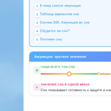
К чему снится амуниция
1
Таблица вариантов сна
2
Сонник 365: Амуниция во сне
3
Сбудется ли сон?
4
Похожие сны
5
Амуниция: краткое значение
ЧАЩЕ ВСЕГО ТОН СНА
🌞
Смешан
ЗНАЧЕНИЕ СНА В ОДНОЙ ФРАЗЕ
⭐
Сон показывает готовность к защите и на