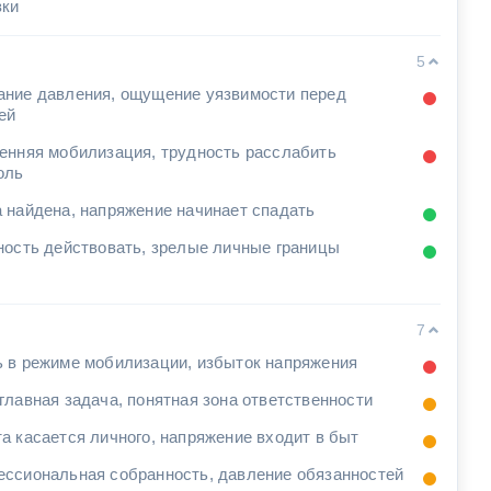
зки
5
ние давления, ощущение уязвимости перед
ей
енняя мобилизация, трудность расслабить
оль
 найдена, напряжение начинает спадать
ность действовать, зрелые личные границы
7
 в режиме мобилизации, избыток напряжения
главная задача, понятная зона ответственности
а касается личного, напряжение входит в быт
ссиональная собранность, давление обязанностей