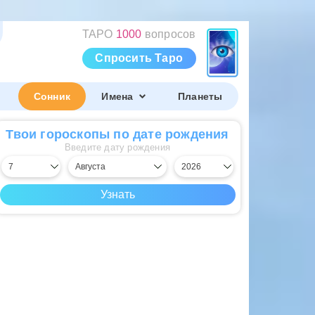
ТАРО
1000
вопросов
Спросить Таро
Сонник
Имена
Планеты
Твои гороскопы по дате рождения
Введите дату рождения