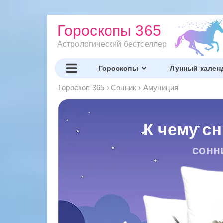
Гороскопы 365
Астрологический бестселлер
Гороскопы
Лунный кален
Гороскоп 365
›
Сонник
›
Амуниция
К чему с
сонн