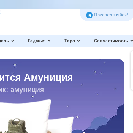
Присоединяйся!
дарь
Гадания
Таро
Совместимость
нится Амуниция
ик: амуниция