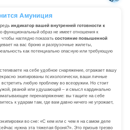
снится Амуниция
ередь
индикатор вашей внутренней готовности к
бо функциональный образ не имеет отношения к
, чтобы наглядно показать
состояние повышенной
девает на вас броню и разгрузочные жилеты,
 реальность как потенциально опасную или требующую
астегиваете на себе удобное снаряжение, отражает вашу
рекрасно экипированы психологически, ваши личные
ы встретить любую проблему во всеоружии. Но стоит
чужой, рваной или удушающей – и смысл кардинально
изматывающее перенапряжение: вы тащите на себе
итесь к ударам там, где вам давно ничего не угрожает,
экипировки во сне: «С кем или с чем я на самом деле
сейчас нужна эта тяжелая броня?». Это призыв трезво