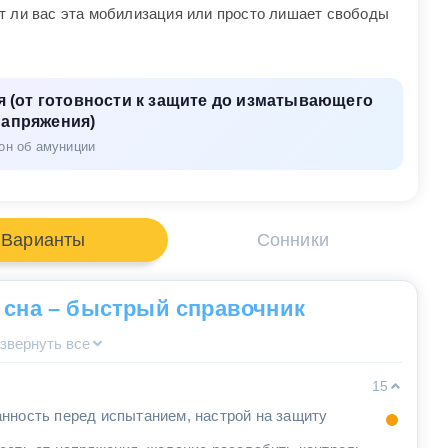
т ли вас эта мобилизация или просто лишает свободы
 (от готовности к защите до изматывающего
напряжения)
он об амуниции
Варианты
Сонники
 сна – быстрый справочник
звернуть все
15
нность перед испытанием, настрой на защиту