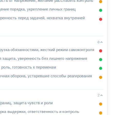
ость от напряжения, желание расслабить контроль
ение порядка, укрепление личных границ
ренность перед задачей, нехватка внутренней
ы
8
рузка обязанностями, жесткий режим самоконтроля
я защита, уверенность без лишнего напряжения
 роль, готовность к переменам
чная оборона, устаревшие способы реагирования
2
границ, защита чувств и роли
рка выдержки, ответственность и контроль