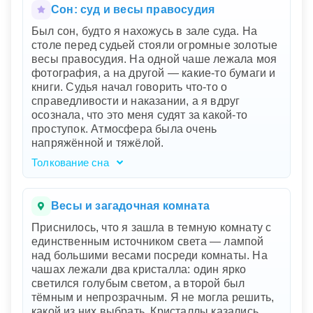
жизни. Смена цифр на весах символизирует
Сон: суд и весы правосудия
колебания в самооценке и уверенности, а
Был сон, будто я нахожусь в зале суда. На
также трудности в принятии себя. Ваша
столе перед судьей стояли огромные золотые
паника и пот говорят о глубоких тревогах,
весы правосудия. На одной чаше лежала моя
возможно связанных с ожиданиями общества
фотография, а на другой — какие-то бумаги и
или собственными стандартами. Поломка
книги. Судья начал говорить что-то о
весов под ногами – это сигнал о том, что
справедливости и наказании, а я вдруг
настал момент пересмотреть ваши критерии и
осознала, что это меня судят за какой-то
установки: возможно, они слишком жесткие
проступок. Атмосфера была очень
или нереалистичные.
напряжённой и тяжёлой.
Толкование сна
Ваш сон погружает вас в мир внутреннего
конфликта и самосуда. Зал суда
символизирует вашу совесть, а судья —
Весы и загадочная комната
внутренний голос, который пытается взвесить
Приснилось, что я зашла в темную комнату с
ваши поступки на весах правосудия. Ваша
единственным источником света — лампой
фотография на одной чаше олицетворяет вас
над большими весами посреди комнаты. На
саму и ваше самоощущение, а бумаги и книги
чашах лежали два кристалла: один ярко
— это ваши действия, знания или, возможно,
светился голубым светом, а второй был
ошибки. Атмосфера напряжённости
тёмным и непрозрачным. Я не могла решить,
подчеркивает тяжесть ваших переживаний и
какой из них выбрать. Кристаллы казались