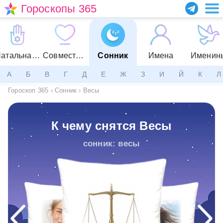
Гороскопы 365
Натальная карта
Совместимость
Сонник
Имена
Именин
А
Б
В
Г
Д
Е
Ж
З
И
Й
К
Л
Гороскоп 365
›
Сонник
›
Весы
К чему снятся Весы
сонник: весы