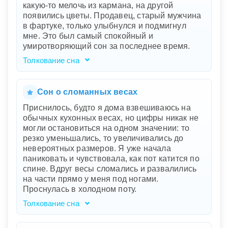
какую-то мелочь из кармана, на другой
появились цветы. Продавец, старый мужчина
в фартуке, только улыбнулся и подмигнул
мне. Это был самый спокойный и
умиротворяющий сон за последнее время.
Толкование сна
Ваш сон, словно путешествие в мир
спокойствия и магии, отражает ваше
внутреннее стремление к гармонии и
Сон о сломанных весах
равновесию. Антикварный магазин
Приснилось, будто я дома взвешиваюсь на
символизирует поиск мудрости и ценностей
обычных кухонных весах, но цифры никак не
прошлого. Старинные весы, которые
могли остановиться на одном значении: то
превращают мелочь в цветы, говорят о вашей
резко уменьшались, то увеличивались до
способности находить красоту и
невероятных размеров. Я уже начала
положительные моменты в повседневной
паниковать и чувствовала, как пот катится по
жизни. Улыбка продавца символизирует
спине. Вдруг весы сломались и развалились
признание ваших усилий и поддержку со
на части прямо у меня под ногами.
стороны окружающих.
Проснулась в холодном поту.
Толкование сна
Ваш сон указывает на внутреннее
беспокойство и чувство нестабильности в