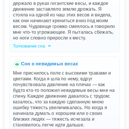
держало в руках гигантские весы, и каждое
Невозможность выиграть, несмотря на
движение заставляло землю дрожать. Я
попытки, говорит о вашем чувстве
стояла на одной из чаш этих весов и видела,
несправедливости или неполной
как они начинают крениться вниз под моим
удовлетворенности, когда усилия не приносят
весом. Чудовище громко смеялось и говорило
ожидаемого результата. Вашей подруге
мне что-то угрожающее. Я пыталась сбежать,
повезло — это может отражать ваше
но ноги словно приросли к месту.
внутреннее желание успеха и признания, а
также подсознательное чувство обиды или
Толкование сна
зависти к чужим достижениям.
Ваш сон символизирует глубокое внутреннее
напряжение и чувство, что вас оценивают или
взвешивают на весах судьбы. Огромное
Сон о невидимых весах
чудовище олицетворяет сильные и
Мне приснилось поле с высокими травами и
угрожающие силы, возможно, внешние
цветами. Когда я шла по нему, вдруг
обстоятельства или собственные страхи,
почувствовала давление на плечах — как
которые вы чувствуете не в состоянии
будто кто-то положил невидимые весы мне на
контролировать. Весы представляют баланс и
спину. Каждое движение давалось с трудом;
справедливость, а тот факт, что они кренятся
казалось, что за каждую сделанную мною
под вашим весом, может означать ощущение
ошибку тяжесть увеличивалась. Но когда я
неуверенности и нестабильности. Ваши
начинала думать о хорошем или о своих
застывшие ноги показывают бессилие и
близких людях — тяжесть исчезала и
невозможность избежать ситуации.
становилось легче идти дальше.