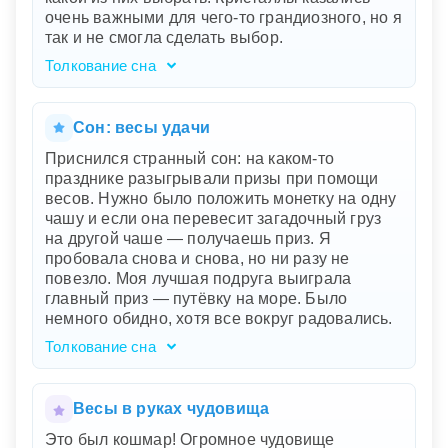
страхов перед возможными последствиями.
очень важными для чего-то грандиозного, но я
Сон говорит о вашем чувстве вины или
так и не смогла сделать выбор.
тревоге из-за каких-то недавних событий или
решений. Это призыв к самопознанию и
Толкование сна
внутренней гармонии.
Ваш сон представляет собой символическое
изображение важного выбора, который стоит
перед вами. Тёмная комната отражает
Сон: весы удачи
неясность и сомнения в вашей жизни, а лампа
Приснился странный сон: на каком-то
— это проблеск ясности или интуиции. Весы
празднике разыгрывали призы при помощи
— метафора для взвешивания вариантов, а
весов. Нужно было положить монетку на одну
два кристалла — символы различных путей
чашу и если она перевесит загадочный груз
или решений. Голубой светящийся кристалл
на другой чаше — получаешь приз. Я
олицетворяет надежду, духовность и
пробовала снова и снова, но ни разу не
искренние желания, тогда как тёмный
повезло. Моя лучшая подруга выиграла
кристалл может представлять страхи,
главный приз — путёвку на море. Было
неуверенность или практические заботы.
немного обидно, хотя все вокруг радовались.
Ваше затруднение в выборе указывает на
внутренний конфликт между светом и тенью,
Толкование сна
между мечтами и реальностью.
Этот сон символизирует вашу борьбу за
равновесие и баланс в жизни. Весы,
используемые для разыгрывания призов,
Весы в руках чудовища
отражают ваши усилия уравновесить
Это был кошмар! Огромное чудовище
различные аспекты вашей жизни.