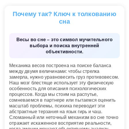
право.
Держать весы в руках
— получить очень важную
Почему так? Ключ к толкованию
новость.
сна
Нести весы или грузить на них мешки
— к
несправедливости по отношению к вам.
Весы во сне – это символ мучительного
Взвешиваться на весах
— вы станете
выбора и поиска внутренней
покладистее и мудрее, что сразу же отразится и
объективности.
на ваших делах.
Механика весов построена на поиске баланса
Взвешивать на таких весах кого-то другого
— вы
между двумя величинами: чтобы стрелка
откроете для себя новое в человеке, в котором
замерла, нужно уравновесить груз противовесом.
многого до сих пор не замечали.
Наш мозг блестяще использует эту физическую
особенность для описания психологических
процессов. Когда мы стоим на распутье,
сомневаемся в партнере или пытаемся оценить
масштаб проблемы, психика переводит эти
абстрактные терзания на язык гирь и чаш.
Сломанный или неточный механизм во сне точно
отражает искаженное восприятие реальности,
когда эмоции мешают объективному анализу.