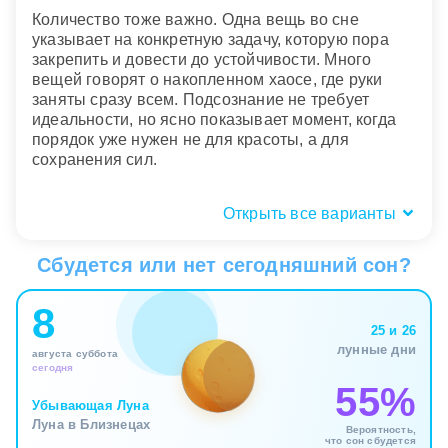
Количество тоже важно. Одна вещь во сне
указывает на конкретную задачу, которую пора
закрепить и довести до устойчивости. Много
вещей говорят о накопленном хаосе, где руки
заняты сразу всем. Подсознание не требует
идеальности, но ясно показывает момент, когда
порядок уже нужен не для красоты, а для
сохранения сил.
Открыть все варианты
Кто был рядом: помощники или
помеха?
Сбудется или нет сегодняшний сон?
Когда во сне рядом кто то помогает вешать, образ
8
смягчается и становится историей про
25 и 26
разделенную нагрузку. Сон показывает, что опора
лунные дни
августа суббота
может быть не только в вас, но и в другом
сегодня
человеке, системе или договоренности. Иногда
55%
это намек на то, что пора принимать помощь, а не
Убывающая Луна
удерживать все одной силой воли.
Луна в Близнецах
Вероятность,
что сон сбудется