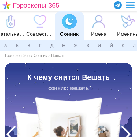
Гороскопы 365
Натальная карта
Совместимость
Сонник
Имена
Именин
А
Б
В
Г
Д
Е
Ж
З
И
Й
К
Л
Гороскоп 365
›
Сонник
›
Вешать
К чему снится Вешать
сонник: вешать