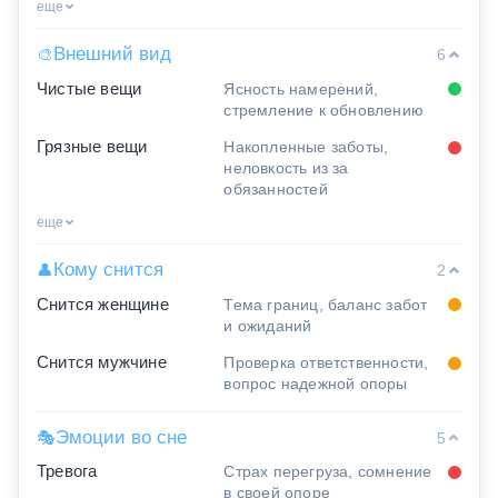
еще
Внешний вид
🎨
6
Чистые вещи
Ясность намерений,
стремление к обновлению
Грязные вещи
Накопленные заботы,
неловкость из за
обязанностей
еще
Кому снится
👤
2
Снится женщине
Тема границ, баланс забот
и ожиданий
Снится мужчине
Проверка ответственности,
вопрос надежной опоры
Эмоции во сне
🎭
5
Тревога
Страх перегруза, сомнение
в своей опоре