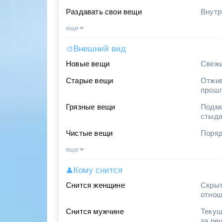
Раздавать свои вещи
Внутр
еще
Внешний вид
🎨
Новые вещи
Свежи
Старые вещи
Отжив
прош
Грязные вещи
Подмо
стыд
Чистые вещи
Поряд
еще
Кому снится
👤
Снится женщине
Скрыт
отнош
Снится мужчине
Текущ
за ре