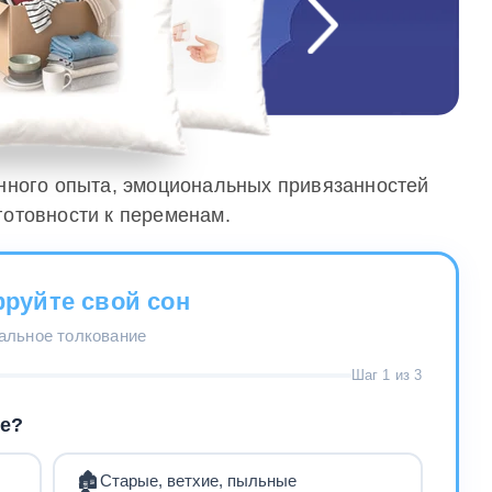
енного опыта, эмоциональных привязанностей
готовности к переменам.
руйте свой сон
нальное толкование
Шаг 1 из 3
не?
🏚️
Старые, ветхие, пыльные