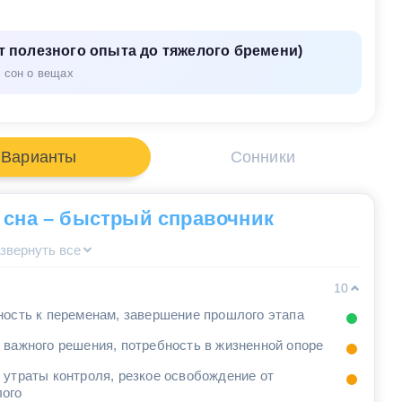
т полезного опыта до тяжелого бремени)
сон о вещах
Варианты
Сонники
 сна – быстрый справочник
звернуть все
10
ность к переменам, завершение прошлого этапа
 важного решения, потребность в жизненной опоре
 утраты контроля, резкое освобождение от
ого