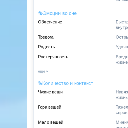
Эмоции во сне
🎭
Облегчение
Быстр
внутр
Тревога
Остры
Радость
Удачн
Растерянность
Вредн
жизне
еще
Количество и контекст
🔢
Чужие вещи
Навяз
жизнь
Гора вещей
Тяжел
справ
Мало вещей
Миним
аскет