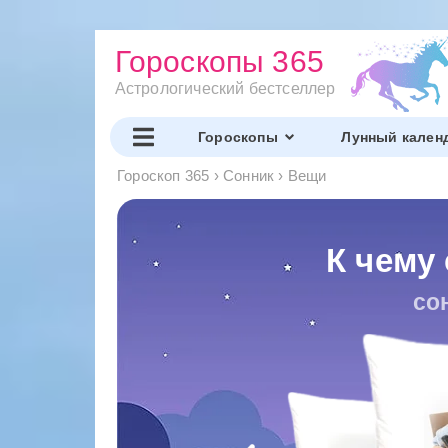
Гороскопы 365
Астрологический бестселлер
Гороскопы
Лунный кален
Гороскоп 365
›
Сонник
›
Вещи
К чему
со