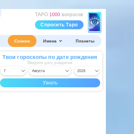
ТАРО
1000
вопросов
Спросить Таро
Сонник
Имена
Планеты
Твои гороскопы по дате рождения
Введите дату рождения