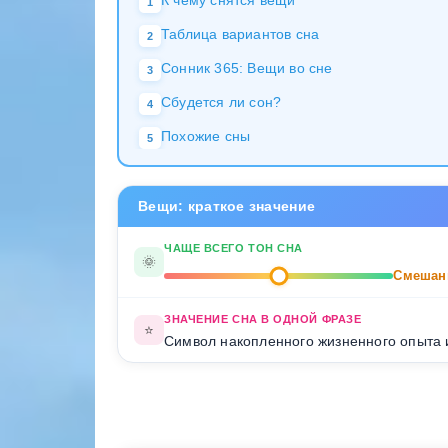
К чему снятся вещи
1
Таблица вариантов сна
2
Сонник 365: Вещи во сне
3
Сбудется ли сон?
4
Похожие сны
5
Вещи: краткое значение
ЧАЩЕ ВСЕГО ТОН СНА
🌞
Смешан
ЗНАЧЕНИЕ СНА В ОДНОЙ ФРАЗЕ
⭐
Символ накопленного жизненного опыта 