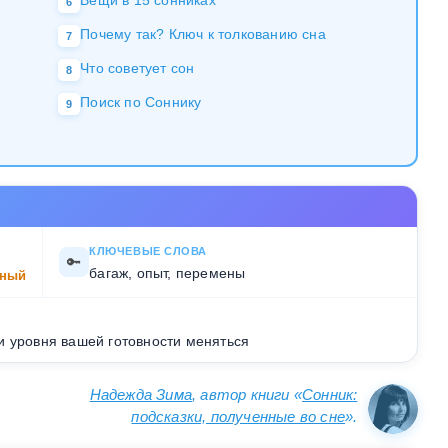
Вещи в 15 сонниках
6
Почему так? Ключ к толкованию сна
7
Что советует сон
8
Поиск по Соннику
9
КЛЮЧЕВЫЕ СЛОВА
🔑
багаж, опыт, перемены
ный
и уровня вашей готовности меняться
Надежда Зима
, автор книги «
Сонник:
подсказки, полученные во сне
».