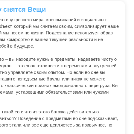
у снятся Вещи
его внутреннего мира, воспоминаний и социальных
бъект, который мы считаем своим, символизирует наше
ый мы несем по жизни. Подсознание использует образ
вам комфортно в вашей текущей реальности и не
обой в будущее.
во – вы находите нужные предметы, надеваете чистую
одан, – это знак готовности к переменам и внутренней
отно управляете своим опытом. Но если во сне вы
, тащите неподъемные баулы или никак не можете
Это классический признак эмоционального перегруза. Вы
емами, устаревшими обязательствами или чужими
такой сон: что из этого багажа действительно
авиться? Поведение с предметами во сне подсказывает,
вого этапа или все еще цепляетесь за привычное, но