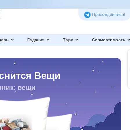
Присоединяйся!
дарь
Гадания
Таро
Совместимость
 снится Вещи
нник: вещи