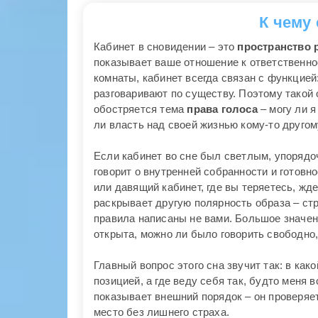
К чему
Кабинет в сновидении – это
пространство 
показывает ваше отношение к ответственнос
комнаты, кабинет всегда связан с функцией
разговаривают по существу. Поэтому такой о
обостряется тема
права голоса
– могу ли я
ли власть над своей жизнью кому-то другом
Если кабинет во сне был светлым, упорядо
говорит о внутренней собранности и готовн
или давящий кабинет, где вы теряетесь, жд
раскрывает другую полярность образа – стр
правила написаны не вами. Большое значен
открыта, можно ли было говорить свободно
Главный вопрос этого сна звучит так: в ка
позицией, а где веду себя так, будто меня 
показывает внешний порядок – он проверяет
место без лишнего страха.