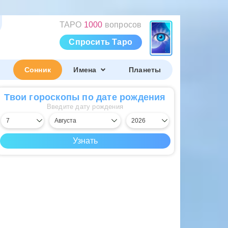
ТАРО
1000
вопросов
Спросить Таро
Сонник
Имена
Планеты
Твои гороскопы по дате рождения
Введите дату рождения