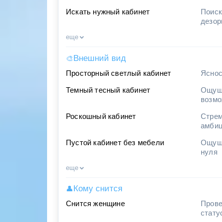
Искать нужный кабинет
Поиск
дезор
еще
Внешний вид
🎨
Просторный светлый кабинет
Яснос
Темный тесный кабинет
Ощуще
возмо
Роскошный кабинет
Стрем
амби
Пустой кабинет без мебели
Ощуще
нуля
еще
Кому снится
👤
Снится женщине
Прове
стату