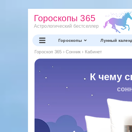
Гороскопы 365
Астрологический бестселлер
Гороскопы
Лунный кален
Гороскоп 365
›
Сонник
›
Кабинет
К чему с
сонн