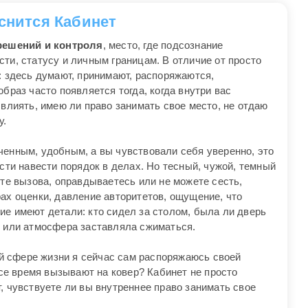
 снится Кабинет
решений и контроля
, место, где подсознание
ти, статусу и личным границам. В отличие от просто
: здесь думают, принимают, распоряжаются,
браз часто появляется тогда, когда внутри вас
 влиять, имею ли право занимать свое место, не отдаю
у.
ченным, удобным, а вы чувствовали себя уверенно, это
ости навести порядок в делах. Но тесный, чужой, темный
ете вызова, оправдываетесь или не можете сесть,
ах оценки, давление авторитетов, ощущение, что
ие имеют детали: кто сидел за столом, была ли дверь
, или атмосфера заставляла сжиматься.
кой сфере жизни я сейчас сам распоряжаюсь своей
все время вызывают на ковер? Кабинет не просто
, чувствуете ли вы внутреннее право занимать свое