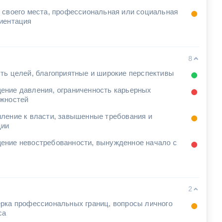
 своего места, профессиональная или социальная
иентация
8
ть целей, благоприятные и широкие перспективы
ние давления, ограниченность карьерных
жностей
ление к власти, завышенные требования и
ции
ние невостребованности, вынужденное начало с
2
рка профессиональных границ, вопросы личного
са