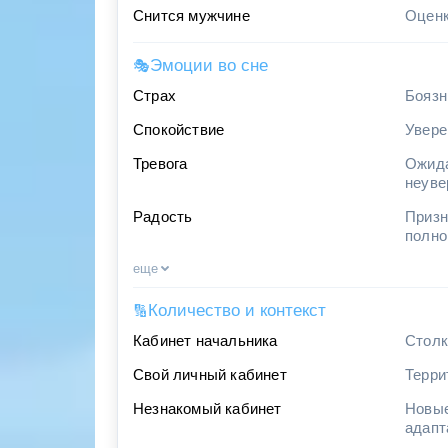
Снится мужчине
Оценк
Эмоции во сне
🎭
Страх
Боязн
Спокойствие
Увере
Тревога
Ожида
неуве
Радость
Призн
полно
еще
Количество и контекст
🔢
Кабинет начальника
Столк
Свой личный кабинет
Терри
Незнакомый кабинет
Новые
адапт