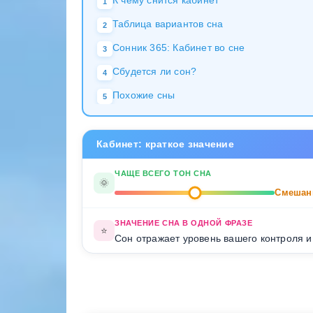
К чему снится кабинет
1
Таблица вариантов сна
2
Сонник 365: Кабинет во сне
3
Сбудется ли сон?
4
Похожие сны
5
Кабинет: краткое значение
ЧАЩЕ ВСЕГО ТОН СНА
🌞
Смешан
ЗНАЧЕНИЕ СНА В ОДНОЙ ФРАЗЕ
⭐
Сон отражает уровень вашего контроля и 