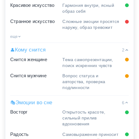
Красивое искусство
Гармония внутри, ясный
образ себя
Странное искусство
Сложные эмоции просятся
наружу, образ тревожит
еще
Кому снится
👤
2
Снится женщине
Тема самопрезентации,
поиск искренних чувств
Снится мужчине
Вопрос статуса и
авторства, проверка
подлинности
Эмоции во сне
🎭
6
Восторг
Открытость красоте,
сильный прилив
вдохновения
Радость
Самовыражение приносит