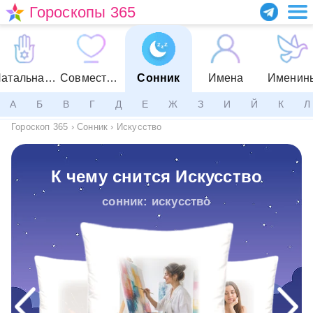
Гороскопы 365
Натальная карта
Совместимость
Сонник
Имена
Именин
А
Б
В
Г
Д
Е
Ж
З
И
Й
К
Л
Гороскоп 365
›
Сонник
›
Искусство
К чему снится Искусство
сонник: искусство