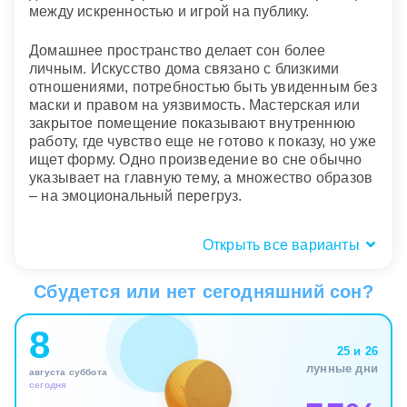
между искренностью и игрой на публику.
Домашнее пространство делает сон более
личным. Искусство дома связано с близкими
отношениями, потребностью быть увиденным без
маски и правом на уязвимость. Мастерская или
закрытое помещение показывают внутреннюю
работу, где чувство еще не готово к показу, но уже
ищет форму. Одно произведение во сне обычно
указывает на главную тему, а множество образов
– на эмоциональный перегруз.
Открыть все варианты
Состояние искусства: вдохновляло
или тревожило вас?
Сбудется или нет сегодняшний сон?
Состояние искусства во сне помогает понять,
8
поддерживает ли вас внутренний мир или спорит
25 и 26
с вами. Если увиденное вдохновляет, оживляет и
лунные дни
августа суббота
словно дышит, сон говорит о соединении с
сегодня
собственным творческим источником. Это