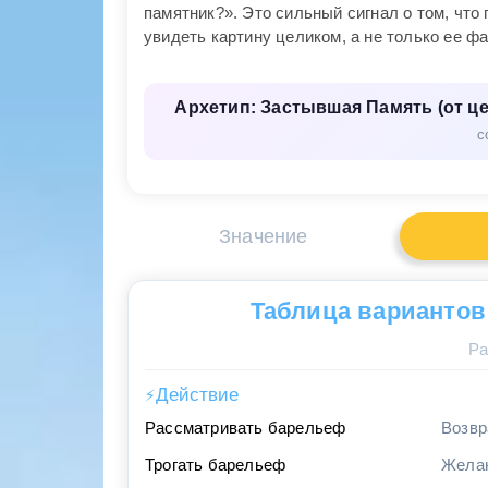
памятник?». Это сильный сигнал о том, чт
увидеть картину целиком, а не только ее ф
Архетип: Застывшая Память (от це
с
Значение
Таблица вариантов
Ра
Действие
⚡
Рассматривать барельеф
Возвр
Трогать барельеф
Желан