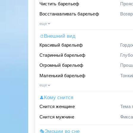
Чистить барельеф
Прояс
Восстанавливать барельеф
Возвр
еще
Внешний вид
🎨
Красивый барельеф
Гордо
Старинный барельеф
Глубо
Огромный барельеф
Прошл
Маленький барельеф
Тонки
еще
Кому снится
👤
Снится женщине
Тема 
Снится мужчине
Фикса
Эмоции во сне
🎭