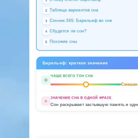
1
Таблица вариантов сна
2
Сонник 365: Барельеф во сне
3
Сбудется ли сон?
4
Похожие сны
5
Барельеф: краткое значение
ЧАЩЕ ВСЕГО ТОН СНА
🌞
Смешан
ЗНАЧЕНИЕ СНА В ОДНОЙ ФРАЗЕ
⭐
Сон раскрывает застывшую память и одн