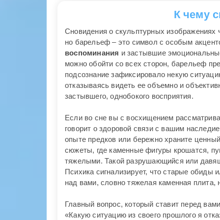
К чему 
Сновидения о скульптурных изображениях ч
но барельеф – это символ с особым акцент
воспоминания
и застывшие эмоциональные 
можно обойти со всех сторон, барельеф пре
подсознание зафиксировало некую ситуаци
отказываясь видеть ее объемно и объектив
застывшего, однобокого восприятия.
Если во сне вы с восхищением рассматрива
говорит о здоровой связи с вашим наследие
опыте предков или бережно храните ценный
сюжеты, где каменные фигуры крошатся, пу
тяжелыми. Такой разрушающийся или давящ
Психика сигнализирует, что старые обиды 
над вами, словно тяжелая каменная плита, 
Главный вопрос, который ставит перед вами
«Какую ситуацию из своего прошлого я отк