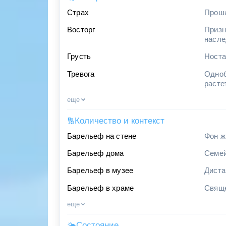
Страх
Прошл
Восторг
Призн
насл
Грусть
Носта
Тревога
Одноб
расте
еще
Количество и контекст
🔢
Барельеф на стене
Фон ж
Барельеф дома
Семей
Барельеф в музее
Диста
Барельеф в храме
Свяще
еще
Состояние
🌤