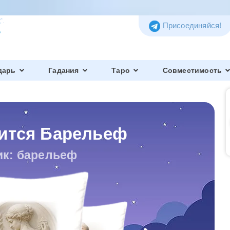
Присоединяйся!
дарь
Гадания
Таро
Совместимость
нится Барельеф
ик: барельеф