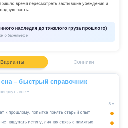
о пришло время пересмотреть застывшие убеждения и
асадную часть.
нного наследия до тяжелого груза прошлого)
он о барельефе
Варианты
Сонники
 сна – быстрый справочник
звернуть все
8
ат к прошлому, попытка понять старый опыт
ие нащупать истину, личная связь с памятью