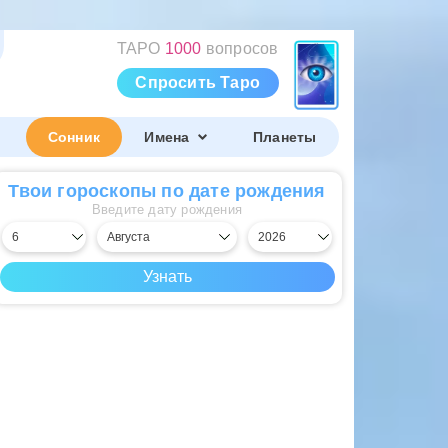
ТАРО
1000
вопросов
Спросить Таро
Сонник
Имена
Планеты
Твои гороскопы по дате рождения
Введите дату рождения