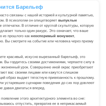
снится Барельеф
асто связаны с нашей историей и культурной памятью,
ом. В психологии он олицетворяет
выпуклые
отпечатки. В отличие от круглой скульптуры, которую
длагает только один ракурс. Это означает, что ваше
ю из прошлого как
неоспоримый монумент
,
но. Вы смотрите на событие или человека через призму
ете красивый, искусно вырезанный барельеф, это
м. Вы гордитесь своими достижениями, черпаете силу в
 жизненный урок. Совершенно иной окрас приобретают
гают вас своими лицами или кажутся слишком
ий образ выдает тягостную привязанность к прошлому.
или устаревшие сценарии поведения до сих пор довлеют
не давая двигаться вперед.
 появление этого архитектурного элемента во сне:
азываюсь отпустить, превратив ее в неприкасаемый