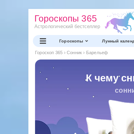
Гороскопы 365
Астрологический бестселлер
Гороскопы
Лунный кален
Гороскоп 365
›
Сонник
›
Барельеф
К чему с
сонн