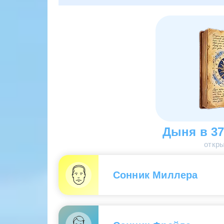
Дыня в 37
откры
Сонник Миллера
Видеть во сне дыни
— означает болезнь и