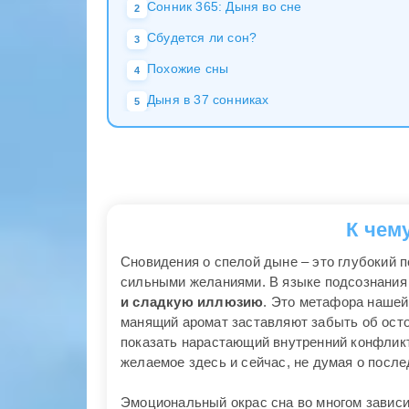
Сонник 365: Дыня во сне
2
Сбудется ли сон?
3
Похожие сны
4
Дыня в 37 сонниках
5
К чем
Сновидения о спелой дыне – это глубокий п
сильными желаниями. В языке подсознания
и сладкую иллюзию
. Это метафора нашей
манящий аромат заставляют забыть об осто
показать нарастающий внутренний конфлик
желаемое здесь и сейчас, не думая о после
Эмоциональный окрас сна во многом зависит