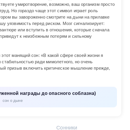
твуете умиротворение, возможно, ваш организм просто
руд. Но гораздо чаще этот символ играет роль
ором вы завороженно смотрите на дыни на прилавке
шу уязвимость перед риском. Мозг сигнализирует:
вантюре или вступить в отношения, которые сначала
е приведут к неизбежным потерям и сильному
 этот манящий сон: «В какой сфере своей жизни я
и стабильностью ради мимолетного, но очень
ьный призыв включить критическое мышление прежде,
уженной награды до опасного соблазна)
сон о дыне
Сонники