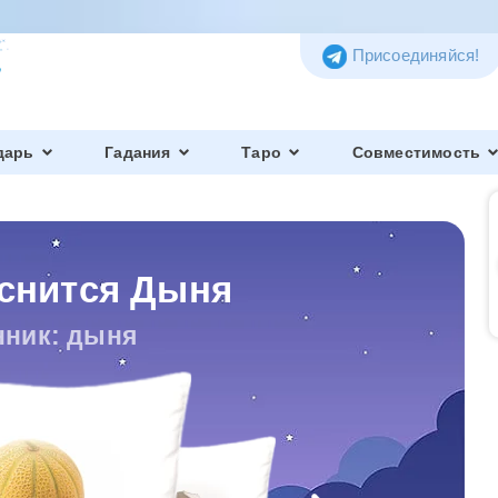
Присоединяйся!
дарь
Гадания
Таро
Совместимость
 снится Дыня
нник: дыня