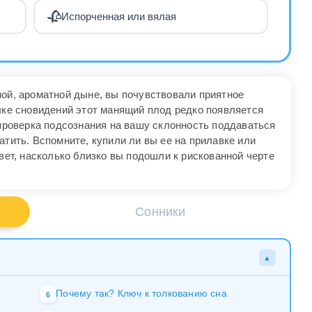
🥀
Испорченная или вялая
ной, ароматной дыне, вы почувствовали приятное
зыке сновидений этот манящий плод редко появляется
 проверка подсознания на вашу склонность поддаваться
атить. Вспомните, купили ли вы ее на прилавке или
твет, насколько близко вы подошли к рискованной черте
Сонники
▲
Почему так? Ключ к толкованию сна
6