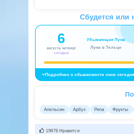
Сбудется или 
6
Убывающая Луна
Луна в Тельце
августа четверг
сегодня
Подробнее о сбываемости снов сегодн
По
Апельсин
Арбуз
Репа
Фрукты
19876 Нравится