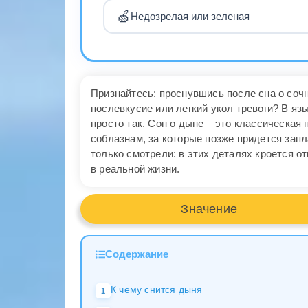
🍏
Недозрелая или зеленая
Признайтесь: проснувшись после сна о соч
послевкусие или легкий укол тревоги? В я
просто так. Сон о дыне – это классическая
соблазнам, за которые позже придется запл
только смотрели: в этих деталях кроется о
в реальной жизни.
Значение
Содержание
К чему снится дыня
1