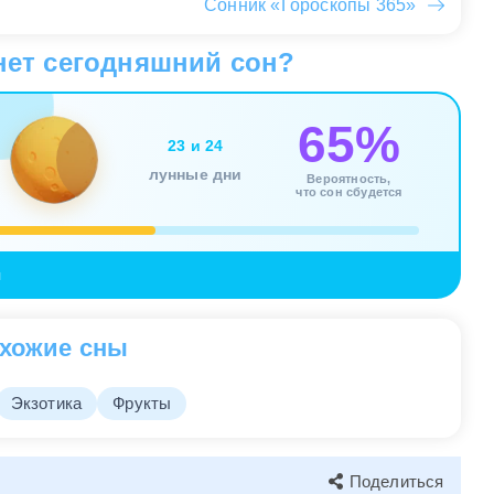
Сонник «Гороскопы 365»
нет сегодняшний сон?
65%
23 и 24
лунные дни
Вероятность,
что сон сбудется
я
хожие сны
Экзотика
Фрукты
Поделиться