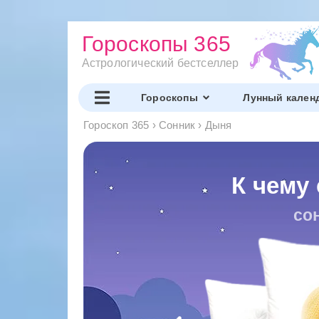
Гороскопы 365
Астрологический бестселлер
Гороскопы
Лунный кален
Гороскоп 365
›
Сонник
›
Дыня
К чему
со