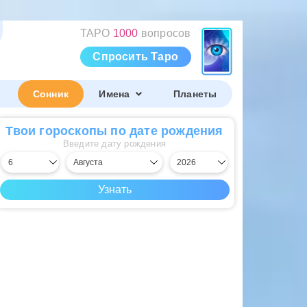
ТАРО
1000
вопросов
Спросить Таро
Сонник
Имена
Планеты
Твои гороскопы по дате рождения
Введите дату рождения