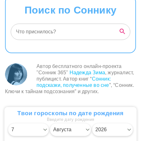
и валящий деревья, символизирует
Поиск по Соннику
интенсивные и хаотичные изменения или
конфликты в вашей жизни. Маленький домик
на окраине города представляет вашу
уязвимость и изоляцию. Страх, паника и
поиски укрытия в подвале указывают на вашу
потребность в защите и стремление укрыться
от эмоциональных бурь.
Автор бесплатного онлайн-проекта
"Сонник 365"
Надежда Зима
, журналист,
публицист. Автор книг “
Сонник:
подсказки, полученные во сне
”, “Сонник.
Ключи к тайнам подсознания” и других.
Твои гороскопы по дате рождения
Введите дату рождения