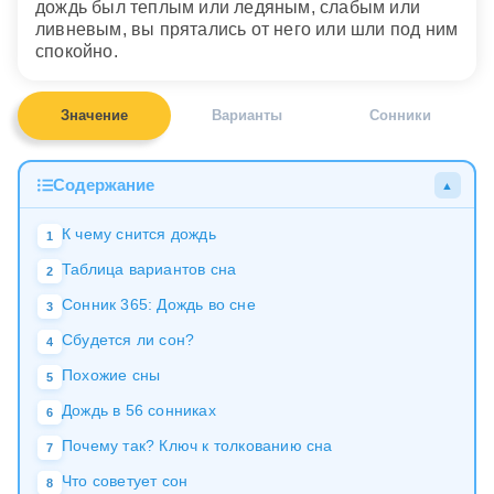
дождь был теплым или ледяным, слабым или
ливневым, вы прятались от него или шли под ним
спокойно.
Значение
Варианты
Сонники
Содержание
▲
К чему снится дождь
1
Таблица вариантов сна
2
Сонник 365: Дождь во сне
3
Сбудется ли сон?
4
Похожие сны
5
Дождь в 56 сонниках
6
Почему так? Ключ к толкованию сна
7
Что советует сон
8