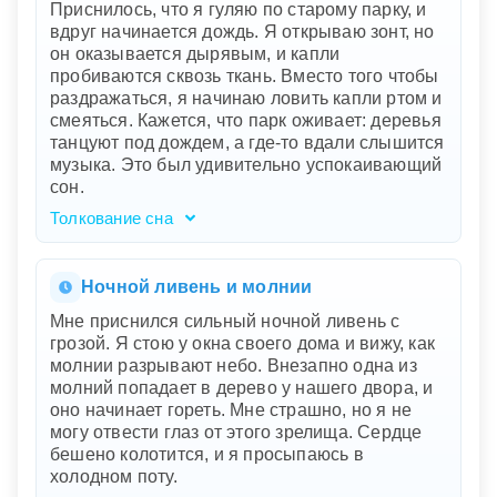
Приснилось, что я гуляю по старому парку, и
вдруг начинается дождь. Я открываю зонт, но
он оказывается дырявым, и капли
пробиваются сквозь ткань. Вместо того чтобы
раздражаться, я начинаю ловить капли ртом и
смеяться. Кажется, что парк оживает: деревья
танцуют под дождем, а где-то вдали слышится
музыка. Это был удивительно успокаивающий
сон.
Толкование сна
Ваш сон о старом парке, дожде и дырявом
зонте символизирует принятие жизни с ее
неожиданностями и несовершенствами. Зонт,
Ночной ливень и молнии
не выполняющий свою функцию, говорит о
Мне приснился сильный ночной ливень с
том, что иногда планы не работают, но вместо
грозой. Я стою у окна своего дома и вижу, как
раздражения вы нашли радость в моменте.
молнии разрывают небо. Внезапно одна из
Ловя капли ртом и смеясь, вы показали
молний попадает в дерево у нашего двора, и
способность находить счастье даже в
оно начинает гореть. Мне страшно, но я не
непредсказуемых ситуациях. Танцующие
могу отвести глаз от этого зрелища. Сердце
деревья и музыка вдалеке отражают
бешено колотится, и я просыпаюсь в
гармонию с собой и миром, когда вы
холодном поту.
принимаете жизнь такой, какая она есть.