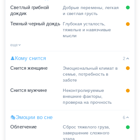
Светлый грибной
Добрые перемены, легкая
дождик
и светлая грусть
Темный черный дождь
Глубокая усталость,
тяжелые и навязчивые
мысли
еще
Кому снится
👤
2
Снится женщине
Эмоциональный климат в
семье, потребность в
заботе
Снится мужчине
Неконтролируемые
внешние факторы,
проверка на прочность
Эмоции во сне
🎭
6
Облегчение
Сброс тяжелого груза,
завершение сложного
этапа