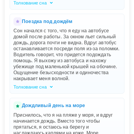
Толкование сна
Ваш сон насыщен мощными образами и
эмоциями. Ночной ливень с грозой
символизирует внутреннее напряжение и
Поездка под дождём
бурю эмоций, которая вас захлестнула.
Сон начался с того, что я еду на автобусе
Молнии разрывают небо — это
домой после работы. За окном льет сильный
олицетворение внезапных и резких перемен в
дождь, дорога почти не видна. Вдруг автобус
вашей жизни или сознании. Когда молния
останавливается посреди поля из-за поломки.
попадает в дерево и оно начинает гореть, это
Водитель говорит, что придется подождать
знак разрушения чего-то устоявшегося и
помощь. Я выхожу из автобуса и нахожу
привычного, возможно, ваших убеждений или
убежище под маленькой крышей на обочине.
планов. Ваш страх и невозможность отвести
Ощущение безысходности и одиночества
взгляд показывают вашу растерянность перед
накрывает меня волной.
лицом этих изменений, но также говорят о
внутреннем стремлении разобраться с
Толкование сна
ситуацией.
Ваша поездка на автобусе через дождливую
ночь символизирует ваше текущее состояние
жизни. Дождь и неясная дорога отражают
Дождливый день на море
чувство неопределенности и эмоциональных
Приснилось, что я на пляже у моря, и вдруг
трудностей, которые вы переживаете.
начинается дождь. Вместо того чтобы
Поломка автобуса посреди поля указывает на
прятаться, я остаюсь на берегу и
неожиданное препятствие или паузу в вашей
наслаждаюсь каплями на коже. Море