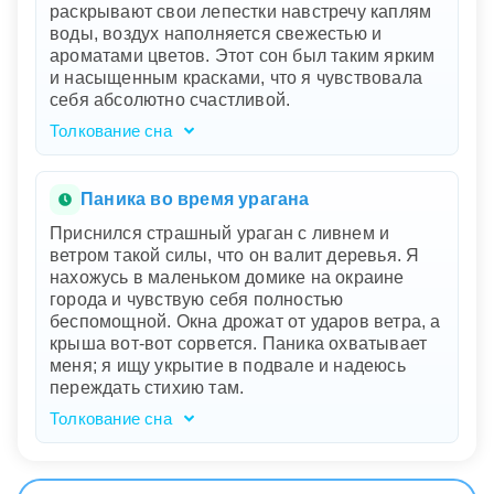
раскрывают свои лепестки навстречу каплям
беспокойства и нерешенные проблемы.
воды, воздух наполняется свежестью и
Запертые двери означают чувство
ароматами цветов. Этот сон был таким ярким
безысходности или барьеры, которые вы не
и насыщенным красками, что я чувствовала
можете преодолеть. Ваш страх и
себя абсолютно счастливой.
сердцебиение отражают реальные тревоги и
стрессовые ситуации, которые не дают вам
Толкование сна
покоя.
Ваш сон, наполненный цветами и теплым
дождем, символизирует гармонию,
процветание и внутреннее обновление.
Паника во время урагана
Прогулка по цветущему саду отражает ваше
Приснился страшный ураган с ливнем и
стремление к красоте и счастью в жизни.
ветром такой силы, что он валит деревья. Я
Раскрывающиеся лепестки под дождем
нахожусь в маленьком домике на окраине
указывают на вашу готовность принимать
города и чувствую себя полностью
перемены и впитывать новые возможности,
беспомощной. Окна дрожат от ударов ветра, а
которые обогащают ваш внутренний мир.
крыша вот-вот сорвется. Паника охватывает
Свежий воздух и ароматы цветов
меня; я ищу укрытие в подвале и надеюсь
подчеркивают ваше желание свободы и
переждать стихию там.
чистоты мысли, что помогает вам чувствовать
себя живой и радостной.
Толкование сна
Ваш сон - это мощная метафора внутренних
тревог и ощущение беспомощности перед
лицом трудностей. Ураган, срывающий крыши