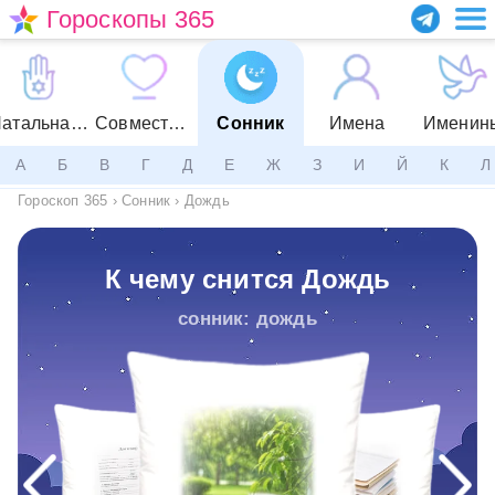
Гороскопы 365
Натальная карта
Совместимость
Сонник
Имена
Именин
А
Б
В
Г
Д
Е
Ж
З
И
Й
К
Л
Гороскоп 365
›
Сонник
›
Дождь
К чему снится Дождь
сонник: дождь