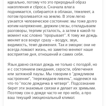
идеально, потому что это природный образ
накопления и сброса. Сначала влага
поднимается, собирается в облаках, тяжелеет, а
потом проливается на землю. В этом легко
узнается человеческое состояние: мы тоже долго
копим напряжение, держим слезы, откладываем
разговоры, терпим усталость, а затем в какой-то
момент нас словно "прорывает". К тому же дождь
меняет все вокруг сразу – воздух, звук,
видимость, темп движения. Так и эмоции: они не
всегда ломают жизнь, но заметно меняют наше
восприятие дня, отношений и самих себя.
Язык давно связал дождь не только с погодой, но
и с состоянием ожидания, серости, облегчения
или затяжной паузы. Мы говорим о "дождливом
настроении", "пережидаем ливень", надеемся на
что-то "после дождичка в четверг". Подсознание
берет эти знакомые связки и делает их зримыми.
Поэтому сон о дожде часто не про небо, а про
ваш текущий эмоциональный климат.