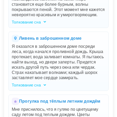
жизни, что вызывает у вас чувство
становится еще более бурным, волны
беспомощности. Водитель, который говорит,
покрываются пеной. Этот момент мне кажется
что нужно ждать помощь, может
невероятно красивым и умиротворяющим.
символизировать ваше внутреннее осознание
того, что вам нужна поддержка извне.
Толкование сна
Маленькое убежище под крышей
Ваш сон показывает вашу способность
символизирует временное утешение, которое
находить красоту и покой даже в
вы находите, но одиночество и безысходность
неожиданных и возможно сложных ситуациях.
Ливень в заброшенном доме
продолжают давить на вас.
Море символизирует ваши эмоции, а дождь -
Я оказался в заброшенном доме посреди
неожиданные перемены или вызовы. Вместо
леса, когда начался проливной дождь. Крыша
того чтобы укрыться от этих перемен, вы
протекает, вода заливает комнаты. Я пытаюсь
остаетесь на месте, открываясь новому опыту
найти выход, но двери заперты. Придется
и наслаждаясь им. Ваша способность видеть
искать другой путь через окна или чердак.
бурное море как что-то умиротворяющее
Страх накатывает волнами; каждый шорох
говорит о вашем внутреннем равновесии и
заставляет мое сердце замирать.
готовности принимать жизнь во всей её
полноте.
Толкование сна
Сон, в котором вы оказались в заброшенном
доме посреди леса под проливным дождем,
символизирует ваше внутреннее состояние.
Прогулка под тёплым летним дождём
Дом представляет ваш разум и эмоции.
Мне приснилось, что я гуляю по цветущему
Протекающая крыша и вода, заливающая
саду летом под теплым дождем. Цветы
комнаты, указывают на накопившиеся