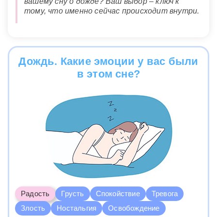
вашему сну о дожде? Ваш выбор – ключ к
тому, что именно сейчас происходит внутри.
Дождь. Какие эмоции у вас были
в этом сне?
Радость
Грусть
Спокойствие
Тревога
Злость
Ностальгия
Освобождение