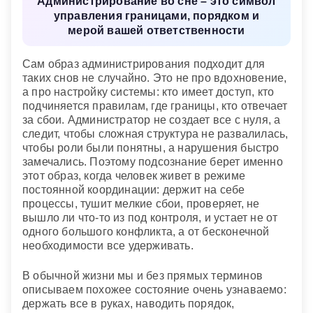
Администрирование во сне – это символ
управления границами, порядком и
Сонник «Гороскопы 365»
мерой вашей ответственности
Сам образ администрирования подходит для
таких снов не случайно. Это не про вдохновение,
а про настройку системы: кто имеет доступ, кто
подчиняется правилам, где границы, кто отвечает
за сбои. Администратор не создает все с нуля, а
следит, чтобы сложная структура не развалилась,
чтобы роли были понятны, а нарушения быстро
замечались. Поэтому подсознание берет именно
этот образ, когда человек живет в режиме
постоянной координации: держит на себе
процессы, тушит мелкие сбои, проверяет, не
вышло ли что-то из под контроля, и устает не от
одного большого конфликта, а от бесконечной
необходимости все удерживать.
В обычной жизни мы и без прямых терминов
описываем похожее состояние очень узнаваемо:
держать все в руках, наводить порядок,