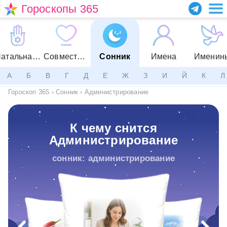
Гороскопы 365
Натальная карта
Совместимость
Сонник
Имена
Именин
А
Б
В
Г
Д
Е
Ж
З
И
Й
К
Л
Гороскоп 365
›
Сонник
›
Администрирование
К чему снится
Администрирование
сонник: администрирование