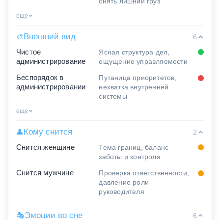
снять лишний груз
еще
Внешний вид
🎨
6
Чистое
Ясная структура дел,
администрирование
ощущение управляемости
Беспорядок в
Путаница приоритетов,
администрировании
нехватка внутренней
системы
еще
Кому снится
👤
2
Снится женщине
Тема границ, баланс
заботы и контроля
Снится мужчине
Проверка ответственности,
давление роли
руководителя
Эмоции во сне
🎭
6