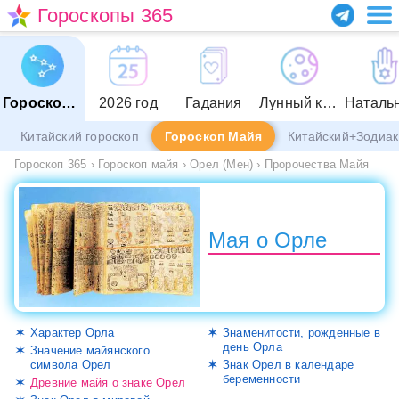
Гороскопы 365
Гороскопы
2026 год
Гадания
Лунный календарь
Китайский гороскоп
Гороскоп Майя
Китайский+Зодиак
Гороскоп 365
›
Гороскоп майя
›
Орел (Мен)
›
Пророчества Майя
Мая о Орле
Характер Орла
Знаменитости, рожденные в
день Орла
Значение майянского
символа Орел
Знак Орел в календаре
беременности
Древние майя о знаке Орел