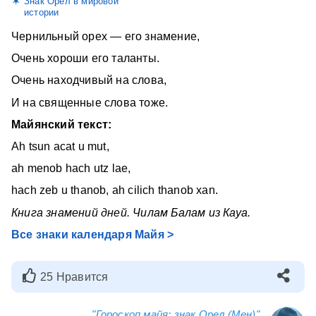
Знак Орел в мировой
истории
Чернильный орех — его знамение,
Очень хороши его таланты.
Очень находчивый на слова,
И на священные слова тоже.
Майянский текст:
Аh tsun acat u mut,
ah menob hach utz lae,
hach zeb u thanob, ah cilich thanob xan.
Книга знамений дней. Чилам Балам из Кауа.
Все знаки календаря Майя >
25 Нравится
"Гороскоп майя: знак Орел (Мен)",