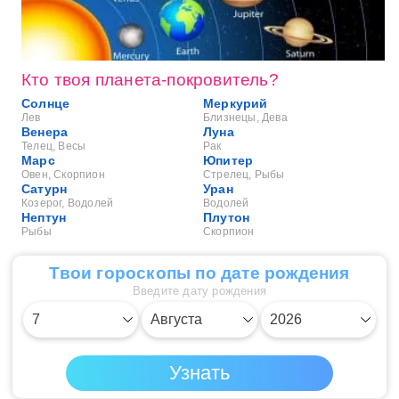
Кто твоя планета-покровитель?
Солнце
Меркурий
Лев
Близнецы, Дева
Венера
Луна
Телец, Весы
Рак
Марс
Юпитер
Овен, Скорпион
Стрелец, Рыбы
Сатурн
Уран
Козерог, Водолей
Водолей
Нептун
Плутон
Рыбы
Скорпион
Твои гороскопы по дате рождения
Введите дату рождения