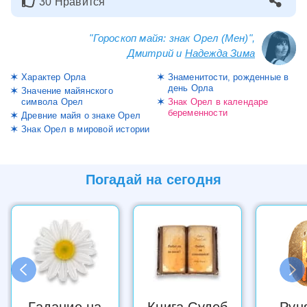
30 Нравится
"Гороскоп майя: знак Орел (Мен)",
Дмитрий и
Надежда Зима
Характер Орла
Знаменитости, рожденные в
день Орла
Значение майянского
символа Орел
Знак Орел в календаре
беременности
Древние майя о знаке Орел
Знак Орел в мировой истории
Погадай на
сегодня
Гадание на
Книга Судеб
Рун