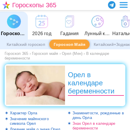
Гороскопы 365
Гороскопы
2026 год
Гадания
Лунный календарь
Китайский гороскоп
Гороскоп Майя
Китайский+Зодиак
Гороскоп 365
›
Гороскоп майя
›
Орел (Мен)
›
В календаре
беременности
Орел в
календаре
беременности
Характер Орла
Знаменитости, рожденные в
день Орла
Значение майянского
символа Орел
Знак Орел в календаре
беременности
Древние майя о знаке Орел