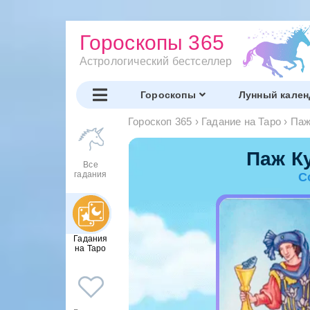
Гороскопы 365
Астрологический бестселлер
Гороскопы
Лунный кален
Гороскоп 365
›
Гадание на Таро
›
Паж
Паж К
Все
гадания
С
Гадания
на Таро