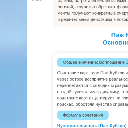
истины, острота интеллекта. Вмес
логикой, а чувства обретают форм
мечты получают конкретные очерт
и решительным действиям в поток
Паж 
Основно
Общее значение: Воплощение 
Сочетание карт таро Паж Кубков 
через острое восприятие реальнос
переплетаются с холодным разумо
создаёт уникальную динамику, тол
сочетание карт акцентирует на п
поисках, обостряя чувство справе
Формула сочетания
Чувствительность (Паж Кубков) 