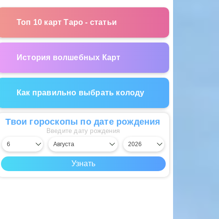
Топ 10 карт Таро - статьи
История волшебных Карт
Как правильно выбрать колоду
Твои гороскопы по дате рождения
Введите дату рождения