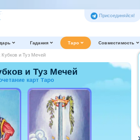
Присоединяйся!
дарь
Гадания
Таро
Совместимость
 Кубков и Туз Мечей
Таро Тота
Обзор и история
убков и Туз Мечей
очетание карт Таро