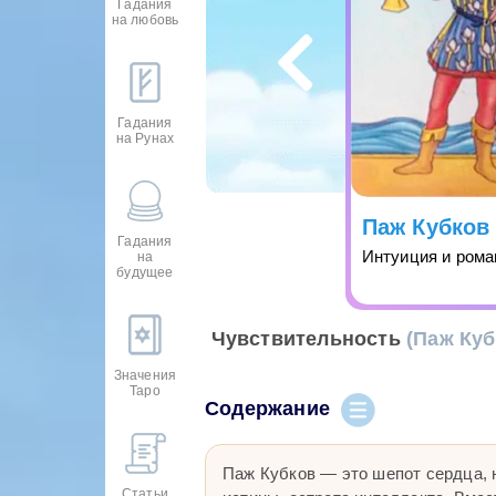
Гадания
на любовь
Гадания
на Рунах
Паж Кубков
Гадания
Интуиция и рома
на
будущее
Чувствительность
(Паж Куб
Значения
Таро
Содержание
Паж Кубков — это шепот сердца, 
Статьи