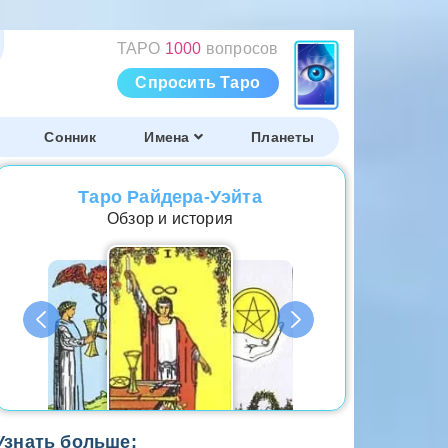
ТАРО
1000
вопросов
Спросить Таро
Сонник
Имена
Планеты
Таро Райдера-Уэйта
Обзор и история
Узнать больше: