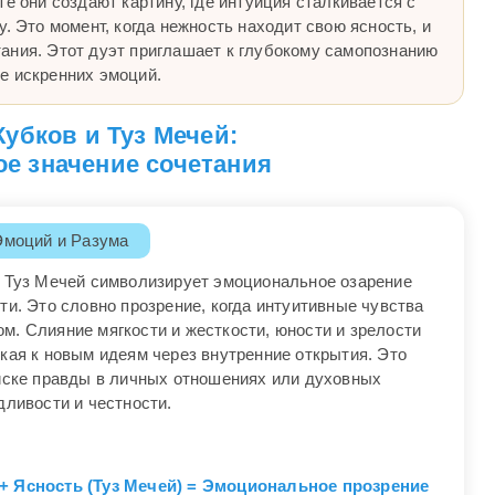
те они создают картину, где интуиция сталкивается с
у. Это момент, когда нежность находит свою ясность, и
ания. Этот дуэт приглашает к глубокому самопознанию
е искренних эмоций.
Кубков и Туз Мечей:
е значение сочетания
Эмоций и Разума
и Туз Мечей символизирует эмоциональное озарение
ти. Это словно прозрение, когда интуитивные чувства
м. Слияние мягкости и жесткости, юности и зрелости
кая к новым идеям через внутренние открытия. Это
оиске правды в личных отношениях или духовных
дливости и честности.
+ Ясность (Туз Мечей) = Эмоциональное прозрение