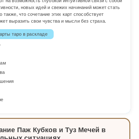
т на возможность глубокой интуитивной связи с собой
ивности, новых идей и свежих начинаний может стать
 также, что сочетание этих карт способствует
жет выразить свои чувства и мысли без страха.
арты таро в раскладе
о
мам
ва
ешения
ие
ние Паж Кубков и Туз Мечей в
альных ситуациях