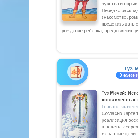
чувства и порыв
Нередко расклад
знакомство, ро
предсказывать 
рождение ребенка, предложение ру
Туз 
Значени
Туз Мечей: Исп
поставленных 
Главное значен
Согласно карте 
реализация всех
и власти, сосре
желанные цели 