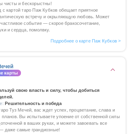
ы чисты и бескорыстны!
 с картой таро Паж Кубков обещает приятное
мантическую встречу и окрыляющую любовь. Может
счастливое событие — скорое бракосочетание,
ки и сердца, помолвку.
Подробнее о карте Паж Кубков >
Мечей
е карты
ользуй свою власть и силу, чтобы добиться
целей.
ие:
Решительность и победа
таро Туз Мечей, вас ждет успех, процветание, слава и
 планов. Вы испытываете упоение от собственной силы
доточенной в ваших руках, и можете завоевать все
— даже самые грандиозные!