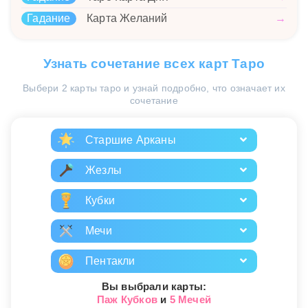
Гадание
Карта Желаний
→
Узнать сочетание всех карт Таро
Выбери 2 карты таро и узнай подробно, что означает их
сочетание
Старшие Арканы
Жезлы
Кубки
Мечи
Пентакли
Вы выбрали карты:
Паж Кубков
и
5 Мечей