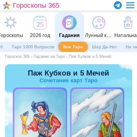
Гороскопы 365
Гороскопы
2026 год
Гадания
Лунный календарь
еб
Таро 1000 Вопросов
Все Таро
Шар Да-Нет
На л
Гороскоп 365
›
Гадание на Таро
›
Паж Кубков и 5 Мечей
Паж Кубков и 5 Мечей
Сочетание карт Таро