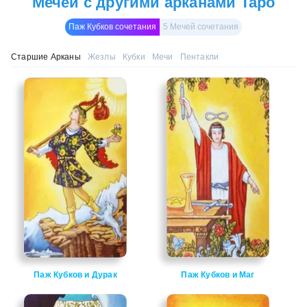
Мечей с другими арканами Таро
Паж Кубков сочетания
5 Мечей сочетания
Старшие Арканы
Жезлы
Кубки
Мечи
Пентакли
Паж Кубков и Дурак
Паж Кубков и Маг