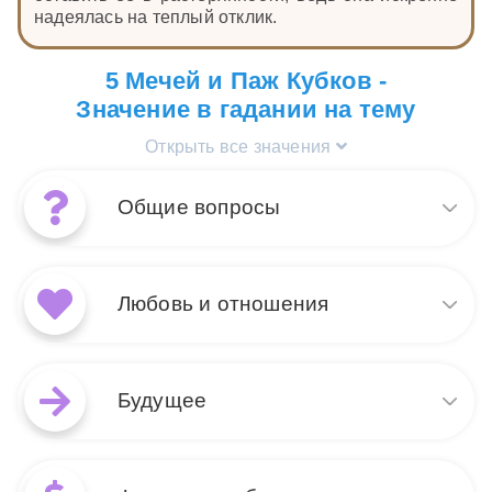
надеялась на теплый отклик.
5 Мечей и Паж Кубков -
Значение в гадании на тему
Открыть все значения
Общие вопросы
Сочетание Пажа Кубков и 5
Мечей в общих раскладах
Любовь и отношения
может указывать на
эмоциональные конфликты
или внутренние
В контексте любовных
противоречия. Паж Кубков
раскладов, сочетание Пажа
Будущее
приносит нежность, новые
Кубков и 5 Мечей может
чувства и творческие идеи,
указывать на новые, но
но 5 Мечей символизирует поражение и
неустойчивые отношения.
При раскладе на будущее,
разочарование. Вместе эти карты говорят о
Паж Кубков приносит
Паж Кубков вместе с 5 Мечей