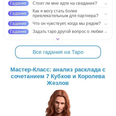
уверенно, открывая новые горизонты. Однако не
Гадание
Стоит ли мне идти на свидание?
→
забывайте обращать внимание на детали и
Как я могу стать более
оценивать последствия своих решений.
29 Нравится
Гадание
→
привлекательным для партнера?
Подходите к каждому выбору с мудростью! В
общем, это сочетание карт может говорить о
Гадание
Что он чувствует, когда мы рядом?
→
периоде большого выбора в жизни — будь то в
Гадание
Задать таро другой вопрос о любви
→
любви, карьере или личном развитии.
29 Нравится
Все гадания на Таро
Мастер-Класс: анализ расклада с
сочетанием 7 Кубков и Королева
Жезлов